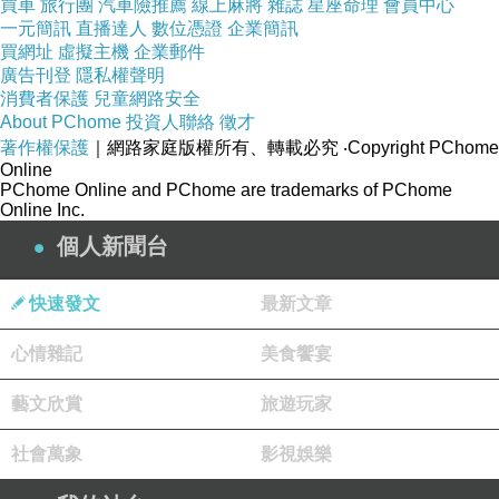
買車
旅行團
汽車險推薦
線上麻將
雜誌
星座命理
會員中心
適度調整風水，安排格局，達到趨吉避凶之效！
一元簡訊
直播達人
數位憑證
企業簡訊
買網址
虛擬主機
企業郵件
廣告刊登
隱私權聲明
《宅經》云：「宅者，人之本，人以宅為家。若
消費者保護
兒童網路安全
安，即家代吉昌；
About PChome
投資人聯絡
徵才
著作權保護
｜網路家庭版權所有、轉載必究
‧Copyright PChome
Online
若不安，即門族衰微。」故「安居」才能「樂
PChome Online and PChome are trademarks of PChome
Online Inc.
業」。
個人新聞台
而能夠藏風聚氣的好住宅必須具備三個基本條
快速發文
最新文章
件：
心情雜記
美食饗宴
一是環境位置好，二是建設格局好，三是有氣
藝文欣賞
旅遊玩家
勢。本書教你如何做到。
社會萬象
影視娛樂