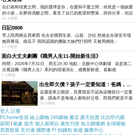
在幻相和現實之間，我的選擇是你，在愛與不愛之間，依然是一個缺愛
的小孩，在夢與清醒之間，看見了自己的慾望和墮落，與你分享，你説
16 小時前
★本書教你如何善用風水觀念打造天地人合一格
日記0806
局！
早上陪周媽去買東西 先去全聯買生菜、山葵、沙拉 然後走在保安市場
她買番茄、南瓜子 我與認識的攤販大姊們打招呼 又被周媽唸：
13 小時前
★藏風聚氣，招財兼開運！
面白大丈夫劇團《職男人生11-開始新生活》
時間：2026年7月31日，周五19:30 地點：北藝中心球劇場 這是第二
即使是最權威的風水大師也承認，
次看該團《職男人生》系列的現場演出，感覺新鮮度、喜劇感
2 小時前
十全十美、面面俱到的風水寶地世上難求！
出生即欠債？孩子一定要知道：爸媽，其實我不欠你們
這週迎來父親節，其實我並不認為這種節日一定要
過，因為不是每個人都有好父母。而我們家是不過
學習風水，懂得選擇福地而居固然必要，
19 小時前
節的，平時也沒什麼儀式感，生活趨近冷
登入
註冊
PChome首頁
線上購物
24h購物
書店
露天拍賣
比比昂代購
更重要的，還是要能因地制宜，因人而異，
新聞
/
氣象
股市
個人新聞台
廣告刊登
加入聯播網
全球購物
買賣租屋
支付連
國際連
Pi 拍錢包
旅遊
服務中心