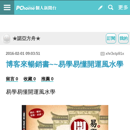
★諾亞方舟★
訂閱
我的
2016-02-01 09:03:51
xhr3xtp91x
博客來暢銷書~~易學易懂開運風水學
留言 0
收藏 0
推薦 0
易學易懂開運風水學