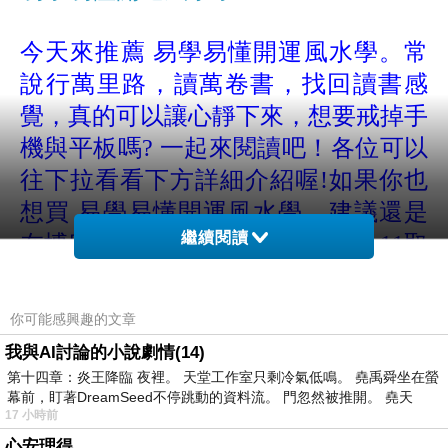
今天來推薦 易學易懂開運風水學
。常
說行萬里路，讀萬卷書，找回讀書感
覺，真的可以讓心靜下來，想要戒掉手
機與平板嗎? 一起來閱讀吧！各位可以
往下拉看看下方詳細介紹喔!
如果你也
想買
易學易懂開運風水學
，
建議還是
繼續閱讀
在博客來網路書店購買，可以在7-11取
貨付款，真的很方便!
你可能感興趣的文章
博客來旅遊叢書
http://goo.gl/sUAB71
我與AI討論的小說劇情(14)
第十四章：炎王降臨 夜裡。 天堂工作室只剩冷氣低鳴。 堯禹舜坐在螢
每日一書66折 http://goo.gl/GRhjVu
幕前，盯著DreamSeed不停跳動的資料流。 門忽然被推開。 堯天
17 小時前
心安理得