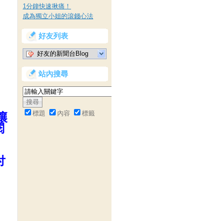
1分鐘快速揪痛！
成為獨立小姐的滾錢心法
好友列表
好友的新聞台Blog
站內搜尋
標題
內容
標籤
讓
閱
付