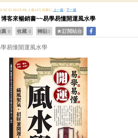
16-02-01 09:03:49| 人氣147| 回應0 |
上一篇
|
下一篇
博客來暢銷書~~易學易懂開運風水學
推薦
收藏
轉貼
訂閱站台
0
0
0
易學易懂開運風水學