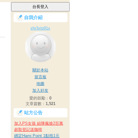
自我介紹
xhr3xtp91x
關於本站
留言板
地圖
加入好友
愛的鼓勵：
0
文章篇數：
1,521
站方公告
加入PS女孩 組隊瘋搶2百萬
超取登記送咖啡
綁定Hami Point 1點抵1元