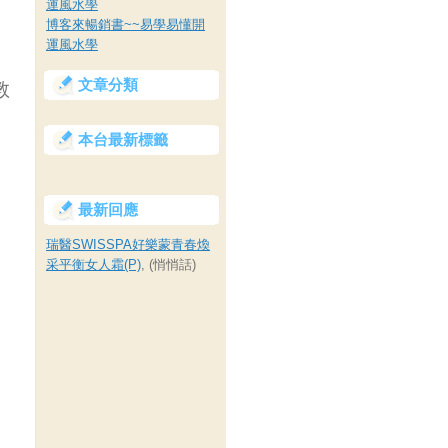
運風水學
博客來暢銷書~~易學易懂開
運風水學
文章分類
教
本台最新標籤
最新回應
瑞醫SWISSPA好樂蒙青春煥
采平衡女人霜(P)
, (悄悄話)