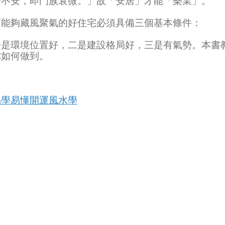
若不安，即門族衰微。」故「安居」才能「樂業」。
而能夠藏風聚氣的好住宅必須具備三個基本條件：
一是環境位置好，二是建設格局好，三是有氣勢。本書
你如何做到。
易學易懂開運風水學