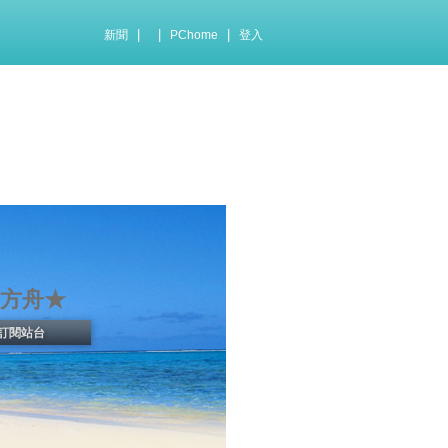
|
|
|
新聞
PChome
登入
方舟★
訂閱站台