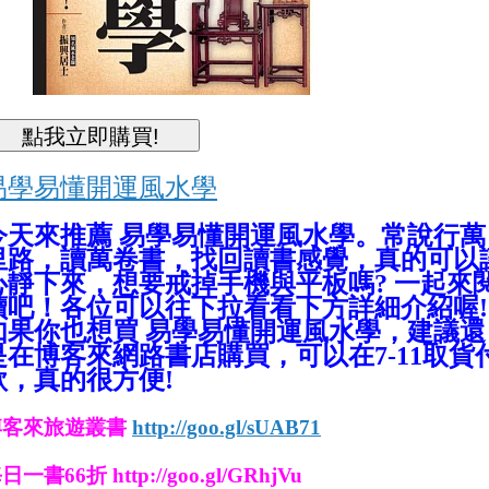
易學易懂開運風水學
今天來推薦 易學易懂開運風水學
。常說行萬
里路，讀萬卷書，找回讀書感覺，真的可以
心靜下來，想要戒掉手機與平板嗎? 一起來
讀吧！各位可以往下拉看看下方詳細介紹喔!
如果你也想買
易學易懂開運風水學
，
建議還
是在博客來網路書店購買，可以在7-11取貨
款，真的很方便!
博客來旅遊叢書
http://goo.gl/sUAB71
日一書66折 http://goo.gl/GRhjVu