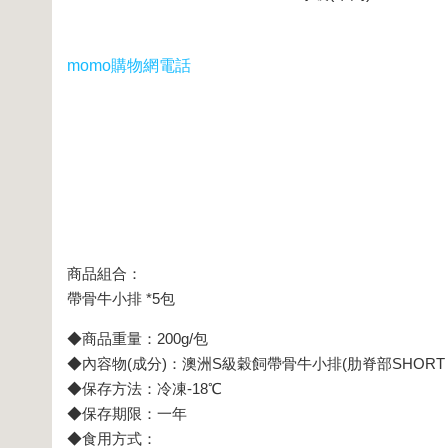
momo購物網電話
商品組合：
帶骨牛小排 *5包
◆商品重量：200g/包
◆內容物(成分)：澳洲S級穀飼帶骨牛小排(肋脊部SHORT RIB
◆保存方法：冷凍-18℃
◆保存期限：一年
◆食用方式：