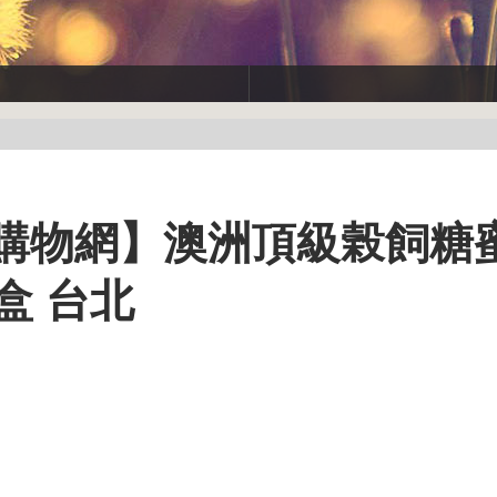
O購物網】澳洲頂級榖飼糖
盒 台北