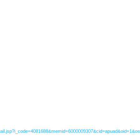
tail.jsp?i_code=4081688&memid=6000009307&cid=apuad&oid=1&o