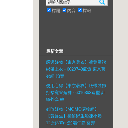
標題
內容
標籤
最新文章
嚴選好物【東京著衣】荷葉壓褶
綁帶上衣 - 6029748氣質 東京著
衣網 拍賣
使用心得【東京著衣】腰帶裝飾
打褶寬管短褲 - 6016393造型 針
織外套 韓
必敗好物【MOMO購物網】
【賀鮮生】極鮮野生船凍小卷
12盒(300g-盒)端午節 富邦