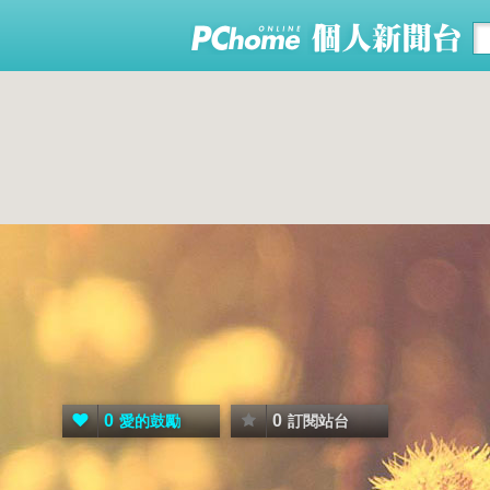
0
0
愛的鼓勵
訂閱站台