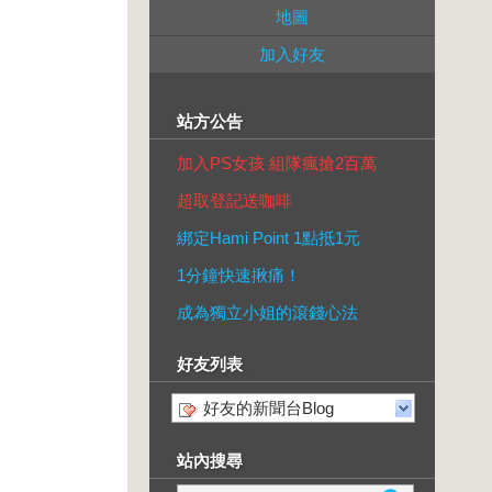
地圖
加入好友
站方公告
加入PS女孩 組隊瘋搶2百萬
超取登記送咖啡
綁定Hami Point 1點抵1元
1分鐘快速揪痛！
成為獨立小姐的滾錢心法
好友列表
好友的新聞台Blog
站內搜尋