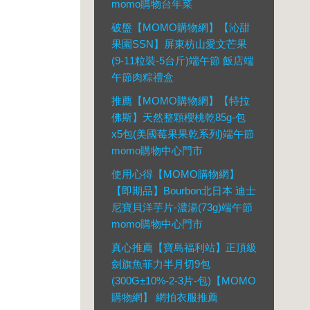
momo購物台年菜
破盤【MOMO購物網】【沁甜
果園SSN】屏東枋山愛文芒果
(9-11粒裝-5台斤)端午節 飯店端
午節肉粽禮盒
推薦【MOMO購物網】【特拉
佛斯】天然整顆櫻桃乾85g-包
x5包(美國莓果果乾系列)端午節
momo購物中心門市
使用心得【MOMO購物網】
【即期品】Bourbon北日本 迪士
尼寶貝洋芋片-濃湯(73g)端午節
momo購物中心門市
真心推薦【寶島福利站】正頂級
劍旗魚菲力半月切9包
(300G±10%-2-3片-包)【MOMO
購物網】 網拍衣服推薦