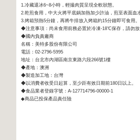
1.冷藏退冰6~8小時，輕撮肉質呈現全軟狀態。
2.乾煎食用，中大火將平底鍋加熱加少許油，煎至表面血
3.烤箱預熱5分鐘，再將牛排放入烤箱約15分鐘即可食用。
◆注意事項：尚未食用前務必置於冷凍-18℃保存，請勿
◆國內負責廠商
名稱：美特多股份有限公司
電話：02-2796-5995
地址：台北市內湖區南京東路六段266號1樓
◆產地：澳洲
◆製造加工地：台灣
◆以消費者收受日起算，至少距有效日期前180日以上。
◆食品業者登錄字號：A-127714796-00000-1
◆商品已投保產品責任險