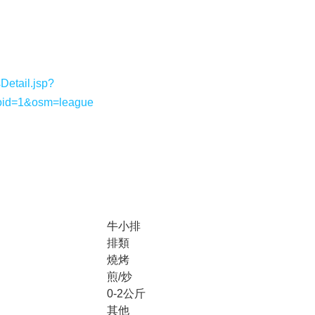
etail.jsp?
oid=1&osm=league
牛小排
排類
燒烤
煎/炒
0-2公斤
其他