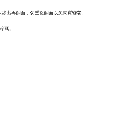
水滲出再翻面，勿重複翻面以免肉質變老。
放冷藏。