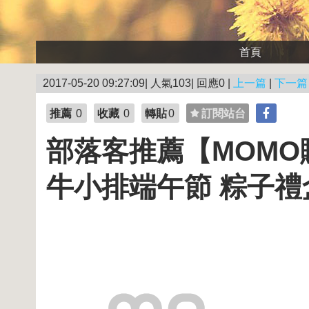
首頁
2017-05-20 09:27:09| 人氣103| 回應0 |
上一篇
|
下一篇
推薦
0
收藏
0
轉貼
0
訂閱站台
部落客推薦【MOM
牛小排端午節 粽子禮