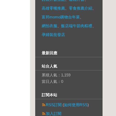
高雄零嘴推薦
、
零食推薦介紹
、
富邦momo購物台年菜
、
網拍衣服
、
飯店端午節肉粽禮
、
孕婦裝批發店
最新回應
站台人氣
累積人氣：
1,159
當日人氣：
0
訂閱本站
RSS訂閱
(
如何使用RSS
)
加入訂閱