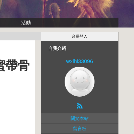
活動
自我介紹
wxlhi33096
蜜帶骨
關於本站
留言板