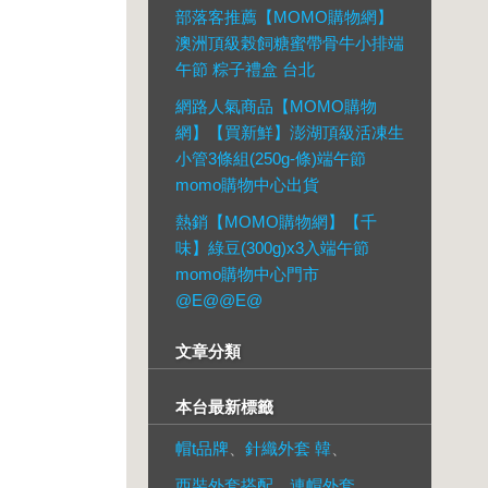
部落客推薦【MOMO購物網】
澳洲頂級榖飼糖蜜帶骨牛小排端
午節 粽子禮盒 台北
網路人氣商品【MOMO購物
網】【買新鮮】澎湖頂級活凍生
小管3條組(250g-條)端午節
momo購物中心出貨
熱銷【MOMO購物網】【千
味】綠豆(300g)x3入端午節
momo購物中心門市
@E@@E@
文章分類
本台最新標籤
帽t品牌
、
針織外套 韓
、
西裝外套搭配
、
連帽外套
、