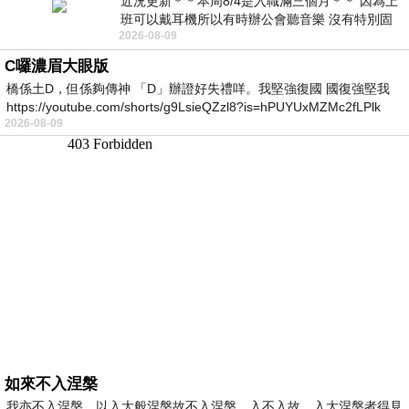
近況更新＊＊本周8/4是入職滿三個月＊＊ 因為上
班可以戴耳機所以有時辦公會聽音樂 沒有特別固
2026-08-09
定哪天但就是一周某一天會固定聽'90
C囉濃眉大眼版
橋係土D，但係夠傳神 「D」辦證好失禮咩。我堅強復國 國復強堅我
https://youtube.com/shorts/g9LsieQZzl8?is=hPUYUxMZMc2fLPlk
2026-08-09
如來不入涅槃
我亦不入涅槃，以入大般涅槃故不入涅槃，入不入故，入大涅槃者得見