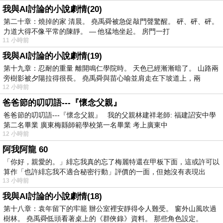
我與AI討論的小說劇情(20)
第二十章：燒掉的家 清晨。 堯禹舜被急促敲門聲驚醒。 砰、砰、砰。
力道大得不像平常的陳靜。 — 他猛地坐起。 房門一打
11 小時前
我與AI討論的小說劇情(19)
第十九章：忍耐的重量 離開鳴仁學院時。 天色已經漸漸暗了。 山路兩
旁樹影被夕陽拉得很長。 堯禹舜與苗心喻並肩走在下坡道上，兩
12 小時前
爸爸節的叨叨語---『懷念父親』
爸爸節的叨叨語---『懷念父親』 我的父親林建祥老師: 福建詔安中學
第二名畢業 廣東梅縣師範學校第一名畢業 考上廣東中
12 小時前
阿我阿龍 60
「你好，親愛的。」緋忘我真的忘了梅麗特還在甲板下面，這或許可以
算作「也許緋忘我不適合秘密行動」評價的一面，但她沒有表現出
13 小時前
我與AI討論的小說劇情(18)
第十八章：袁年留下的牢籠 辦公室裡安靜得令人難受。 窗外山風吹過
樹林。 堯禹舜低頭看著桌上的《群俠錄》資料。 那些角色設定。