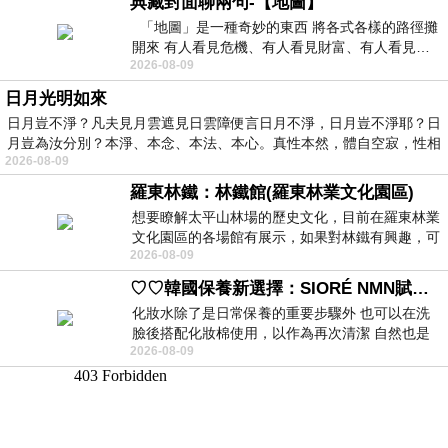
典藏封面聊兩句-【地圖】
「地圖」是一種奇妙的東西 將各式各樣的路徑攤
開來 有人看見危機、有人看見財富、有人看見…
2026-08-09
從中可以發掘出不同的
日月光明如來
日月豈不淨？凡夫見月雲遮見日雲障便言日月不淨，日月豈不淨耶？日
月豈為汝分別？本淨、本念、本法、本心。真性本然，體自空寂，性相
2026-08-09
羅東林鐵：林鐵館(羅東林業文化園區)
想要瞭解太平山林場的歷史文化，目前在羅東林業
文化園區的各場館有展示，如果對林鐵有興趣，可
2026-08-09
以到林鐵館。 這裡展示從山下
♡♡韓國保養新選擇：SIORÉ NMN賦活泡泡化妝水♡♡
化妝水除了是日常保養的重要步驟外 也可以在洗
臉後搭配化妝棉使用，以作為再次清潔 自然也是
2026-08-09
我的保養必備品項 不過，我對於化妝