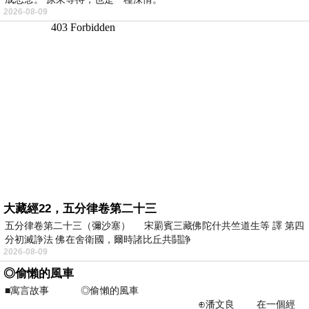
2026-08-09
大藏經22，五分律卷第二十三
五分律卷第二十三（彌沙塞） 宋罽賓三藏佛陀什共竺道生等 譯 第四
分初滅諍法 佛在舍衛國，爾時諸比丘共鬪諍
2026-08-09
◎偷懶的風車
■寓言故事 ◎偷懶的風車
⊕潘文良 在一個經