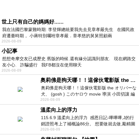
世上只有自己的媽媽好......
我在法國巴黎蒙難時期: 李登輝總統要我先去見章孝嚴先生 在國民政
府遷臺時期， 小蔣特別囑咐章孝嚴．章孝慈的舅舅照顧兩
2026-08-09
小記事
想想奇摩交友已成歷史.舊版的時候.還有緣分認識到朋友. 現在網路交
友小心. 詐騙盛行 我FB都沒在使用聊天
2026-08-09
奥莉佛是狗天哪！！這傢伙電影版 the オリバーな犬、 (gosh ) このヤロウ movie
奥莉佛是狗天哪！！這傢伙電影版 the オリバーな
犬、 (gosh ) このヤロウ movie 導演 小田切讓 編
2026-08-09
劇: 小田切讓 主演: 小田切讓
溫柔向上的浮力
115.6.9 溫柔向上的浮力 感恩日記-嗶嗶嗶,J的行
銷證照考上了補概論86分。 想要做就去做,勵精圖
2026-08-09
治大成功,也是表法,堅持和努力