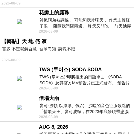
2026-08-09
常颳風的山丘上—&m
花瓣上的露珠
帥氣阿弟被調線， 可能和我常聊天， 作業主管紅
了眼， 阻隔我們隔兩邊。 昨天又問他， 前天她穿
2026-08-09
什麼顏色衣服， 不經
【轉貼】天 地 侘 寂
言多!不定就解吾意..吾輩尚知..詩魂不滅..
2026-08-09
TWS (투어스) SODA SODA
TWS (투어스)*即將推出的日語單曲 《SODA
SODA》及其官方MV預告片已正式發布。 預告片
2026-08-09
一經發布， 就引發了粉絲們對這次夏季回
借場大雨
麥可·波頓 以渾厚、低沉、沙啞的音色征服歌迷的
「情歌天王」麥可波頓，在2023年底發現罹患腦
2026-08-09
瘤「祈禱早日康復，一切都好」。
AUG 8, 2026