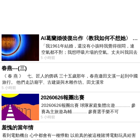
AI葛蘭婚後復出作〈教我如何不想她〉 #戀上老電影 #葛蘭 #粟子
「我1961年結婚，還沒有小孩時我覺得很悶，連
空氣都不對；我想呼吸片場的空氣。丈夫叫我回去
5 小時前
試試看……拍了〈教我如何不想她〉（1963
春燕---(三)
《 春 燕 》 七、匠人的價碼 三十五歲那年，春燕邀田文溪一起到中國
旅行。 他們走訪廟宇、古建築與木雕作坊。田文溪常
5 小時前
20260626報團出賽
20260626報團出賽 球隊家庭集體出遊............ 參
賽為主旅遊為輔............ 參賽選手樂不可
5 小時前
支............ 賽前旅遊
羞愧的當年情
看到電動機台 心中都會有一種悸動 以前真的被這種賭博電動玩具給害