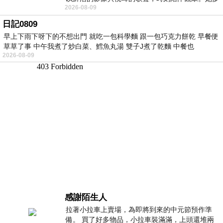
2026-08-09
才多藝、陽光開朗的形象，不僅保留在電影
日記0809
早上下雨下呀下的不想出門 就吃一包科學麵 跟一包巧克力餅乾 早餐便
草草了事 中午我煮了炒白菜、鱈魚丸湯 雙子J煮了乾麵 中餐也
2026-08-09
感謝陌生人
拉著小拉車上賣場，為即將到來的中元節預作準
備。 買了好多物品，小拉車裝滿滿，上頭還堆兩