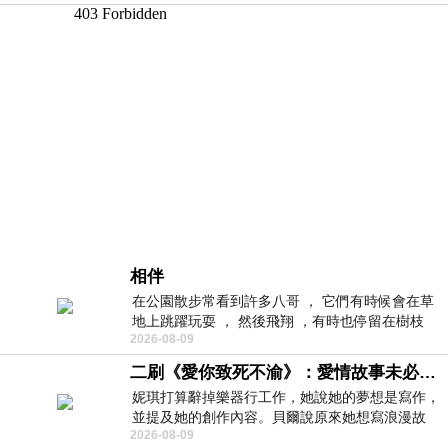
相伴
在公園散步常看到許多八哥 ， 它們有時候會在草
地上跳躍玩耍 ， 然後飛翔 ，有時也停留在樹枝
2026-08-09
上，它們身軀是咖啡色的，鳥喙是黃色
二刷《愛你致死不渝》：愛情故事未必是浪漫故事
妮琪打算辭掉樂器行工作，她說她的夢想是寫作，
並提及她的創作內容。貝爾說原來她想寫浪漫故
2026-08-09
事，妮琪回應：「不是浪漫故事，是愛情