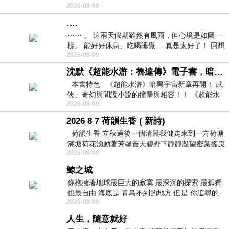
2026-08-09
紙箱。 雖辛苦了點，這點程度我一個人搬
….
⋯⋯ 。 這兩天假期雖然有風雨，但心境是如圖一
樣。 能好好休息、吃喝睡覺.... 真是太好了！ 回想
2026-08-09
起來，以前根本就很難有這
沈默《超能水滸：魯達傳》電子書，暗黑宇宙新章，一一五年八月璀璨上架！
本書特色 《超能水滸》暗黑宇宙新章再開！ 武
俠、奇幻與間諜小說的撞擊與相容！！ 《超能水
2026-08-09
滸》系列第四部
2026 8 7 荷韻生香 ( 新詩)
荷韻生香 立秋過後一個清晨我健走來到一方荷塘
滿塘荷花湧動著芳馨蒼天碧野下靜靜凝望密葉搖曳
2026-08-09
幽泉中復有蛙鳴嘓嘓水波裡搖曳
鯨之城
你抱擁著地球最巨大的寂寞 最深沉的探索 最孤獨
也最自由 海底是 青鳥不到的地方 但是 你追尋的
2026-08-09
幸福 可以比珍珠更
人生，隨意就好