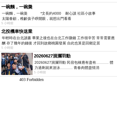
新」
一碗麵，一碗羮
一碗麵，一碗羮 *文長約4000 耐心讀 社區小故事
太陽眷顧，稚齡孩子睜開眼，就想出門看看
5 小時前
北投機車快送業
年輕時在台北讀書 畢業之後也在台北工作賺錢 工作很辛苦 常常需要應
酬 存了幾年的錢後 才回到故鄉桃園發展 自此也算是回鄉定居
5 小時前
20260627洄瀾羽動
20260627洄瀾羽動 民宿包棟應有盡有............ 體
力過剩就來游泳............ 青春肉體盡情消
5 小時前
磨............ 晚餐不必