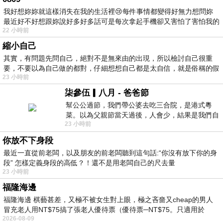
我好想妳妳就這樣消失在我的生活裡😢每件事情都變得好無力想問妳
最近好不好想跟妳說好多好多話可是每次拿起手機卻又害怕了害怕我的
22 小時前
出現
縮小自己
其實，有問題先問自己，絕對不是無來由的出現，所以檢討自己很重
要，不要以為自己做的都對，仔細想想自己都是太自信，就是俗稱的假
23 小時前
柒參伍▎八月 - 爸爸節
幫公公過節，我們帶公婆去吃三合院，是港式粵
菜。以為父親節當天過後，人會少，結果是我們自
23 小時前
己想多了。人陸續地進，滿滿都是人，個人
你放不下身段
最近一直從前老闆，以及朋友的前老闆聽到這句話:“你沒有放下你的身
段” 怎樣定義身段的高低？！還不是用老闆自己的尺去量
23 小時前
福隆海邊
福隆海邊 棋藝甚差，又極不被女生對上眼，極之吝嗇又cheap的男人
冒充老人用NT$75搞了張老人優待票（優待票─NT$75。只適用於
2026-08-09