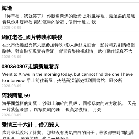
海邊
《你幸福，我就笑了》 你眼角閃爍的微光 是我世界裡，最溫柔的晨曦
看見你步履輕盈 那些沉重的陰霾，便悄悄散去 我
2026-08-09
網紅老爸_國片特映和映後
在北市信義威秀第六廳參加特映+影人劇組見面會，影片精彩劇情峰迴
路轉、對白貼切現實有意涵、背景音樂映襯劇情、武打動作認真不含
2026-08-09
糊、
0803&0807走讀新屋巷弄
Went to Xinwu in the morning today, but cannot find the one I have
to interview. 早上前往新屋，炎熱高溫卻沒找到圖書館、區公所
2026-08-09
阿我阿龍 59
海平面盤桓的旋鷹， 沙灘上細碎的貝殼， 同樣矯健的遠方馳帆。 天是
一片紫藍漆黑， 風寒陡峭的崕， 孤高如傲梅。 月亮
2026-08-09
愛情三十六計，借刀殺人
歲月替我說出了答案。 那些沒有勇氣告白的日子，最後都被時間翻譯
成思念。 原來等待，也是一種深情。