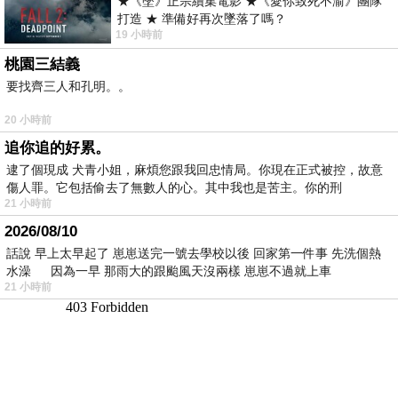
★《墜》正宗續集電影 ★《愛你致死不渝》團隊
打造 ★ 準備好再次墜落了嗎？
19 小時前
桃園三結義
要找齊三人和孔明。。
20 小時前
追你追的好累。
逮了個現成 犬青小姐，麻煩您跟我回忠情局。你現在正式被控，故意
傷人罪。它包括偷去了無數人的心。其中我也是苦主。你的刑
21 小時前
2026/08/10
話說 早上太早起了 崽崽送完一號去學校以後 回家第一件事 先洗個熱
水澡 因為一早 那雨大的跟颱風天沒兩樣 崽崽不過就上車
21 小時前