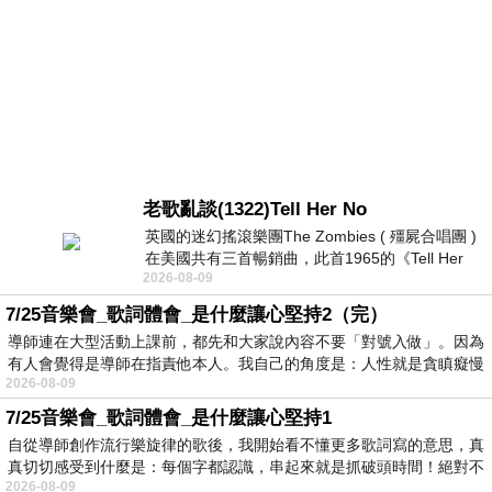
老歌亂談(1322)Tell Her No
英國的迷幻搖滾樂團The Zombies ( 殭屍合唱團 )
在美國共有三首暢銷曲，此首1965的《Tell Her
2026-08-09
No》即為其中之一，在告示牌百大單曲
7/25音樂會_歌詞體會_是什麼讓心堅持2（完）
導師連在大型活動上課前，都先和大家說內容不要「對號入做」。因為
有人會覺得是導師在指責他本人。我自己的角度是：人性就是貪瞋癡慢
2026-08-09
7/25音樂會_歌詞體會_是什麼讓心堅持1
自從導師創作流行樂旋律的歌後，我開始看不懂更多歌詞寫的意思，真
真切切感受到什麼是：每個字都認識，串起來就是抓破頭時間！絕對不
2026-08-09