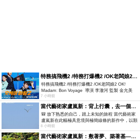
特務搞飛機2 /特務打爆機2 /OK老闆娘2 OK! Madam: Bon Voyage
特務搞飛機2 /特務打爆機2 /OK老闆娘2 OK!
Madam: Bon Voyage 導演 李澈河 監製 金允美
7 小時前
劇本 申鉉成 主演 嚴正化 朴誠雄
當代藝術家盧嵐新：背上行囊，去一個沒有人認識你的地方——看風景，也遇見渴望出發的自己
🎒 放下熟悉的自己，踏上未知的旅程 當代藝術家
盧嵐新在此幅極具意境與極簡線條的新作中，以顆
8 小時前
粒感豐富的灰綠粗糙背景，搭配凝練且具
當代藝術家盧嵐新：敷著夢、築著基——讓筆觸成為存在過的證據，將相遇的溫度熔鑄成新的模樣