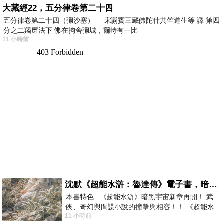
大藏經22，五分律卷第二十四
五分律卷第二十四（彌沙塞） 宋罽賓三藏佛陀什共竺道生等 譯 第四
分之二羯磨法下 佛在拘舍彌城，爾時有一比
11 小時前
沈默《超能水滸：魯達傳》電子書，暗黑宇宙新章，一一五年八月璀璨上架！
本書特色 《超能水滸》暗黑宇宙新章再開！ 武
俠、奇幻與間諜小說的撞擊與相容！！ 《超能水
11 小時前
滸》系列第四部變幻登場