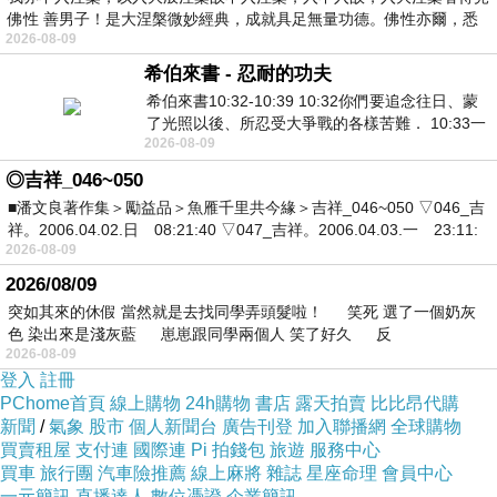
佛性 善男子！是大涅槃微妙經典，成就具足無量功德。佛性亦爾，悉
2026-08-09
希伯來書 - 忍耐的功夫
希伯來書10:32-10:39 10:32你們要追念往日、蒙
了光照以後、所忍受大爭戰的各樣苦難． 10:33一
2026-08-09
面被毀謗、遭患難、成了戲景、叫眾人
◎吉祥_046~050
■潘文良著作集＞勵益品＞魚雁千里共今緣＞吉祥_046~050 ▽046_吉
祥。2006.04.02.日 08:21:40 ▽047_吉祥。2006.04.03.一 23:11:
2026-08-09
2026/08/09
突如其來的休假 當然就是去找同學弄頭髮啦！ 笑死 選了一個奶灰
色 染出來是淺灰藍 崽崽跟同學兩個人 笑了好久 反
2026-08-09
登入
註冊
PChome首頁
線上購物
24h購物
書店
露天拍賣
比比昂代購
新聞
/
氣象
股市
個人新聞台
廣告刊登
加入聯播網
全球購物
買賣租屋
支付連
國際連
Pi 拍錢包
旅遊
服務中心
買車
旅行團
汽車險推薦
線上麻將
雜誌
星座命理
會員中心
一元簡訊
直播達人
數位憑證
企業簡訊