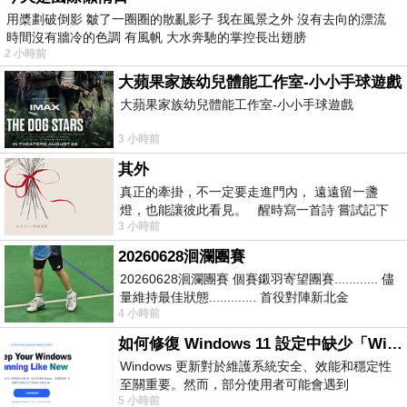
用槳劃破倒影 皺了一圈圈的散亂影子 我在風景之外 沒有去向的漂流
時間沒有牆冷的色調 有風帆 大水奔馳的掌控長出翅膀
2 小時前
大蘋果家族幼兒體能工作室-小小手球遊戲
大蘋果家族幼兒體能工作室-小小手球遊戲
3 小時前
其外
真正的牽掛，不一定要走進門內， 遠遠留一盞
燈，也能讓彼此看見。 醒時寫一首詩 嘗試記下
3 小時前
寂寞 卻只能記下它的附屬物 原
20260628洄瀾團賽
20260628洄瀾團賽 個賽鎩羽寄望團賽............ 儘
量維持最佳狀態............. 首役對陣新北金
4 小時前
龍............. 跨境群
如何修復 Windows 11 設定中缺少「Windows 更新」？
Windows 更新對於維護系統安全、效能和穩定性
至關重要。然而，部分使用者可能會遇到
5 小時前
Windows 11 設定應用程式中缺少「Windows 更