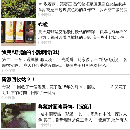
🪽 敷著夢，築著基 當代藝術家盧嵐新在此幅兼具
童話寓意與超現實色彩的新作中，以天空中張開雙
8 小時前
翼的神聖形象與地面上聚集的人群對話，
蚱蜢
夏天是蚱蜢交配繁衍後代的季節，有綠地有草坪的
地方，都可以看見蚱蜢的身影 這一隻小蚱蜢，停
8 小時前
在車頂上，怎麼樣小心驅趕，都無動
我與AI討論的小說劇情(21)
第二十一章：選擇權 那天晚上。 堯禹舜回到家後，一句話都沒說。 客
廳很安靜。 堯天命似乎還沒回來。 整個房子只剩冰冷燈光。
8 小時前
資源回收站？！
母親 : 1.回收了一個酒鬼，花了近15年的時間，擺脫... 2.又花了
近12年的時間，回收了一個海
9 小時前
典藏封面聊兩句-【沉船】
這本兩賣點一彩蛋： 其一，系列作中唯一探討人
魚 其二，衛斯理終於像正常人──發瘋了 此外有人
9 小時前
在南極打死北極熊（@《地心