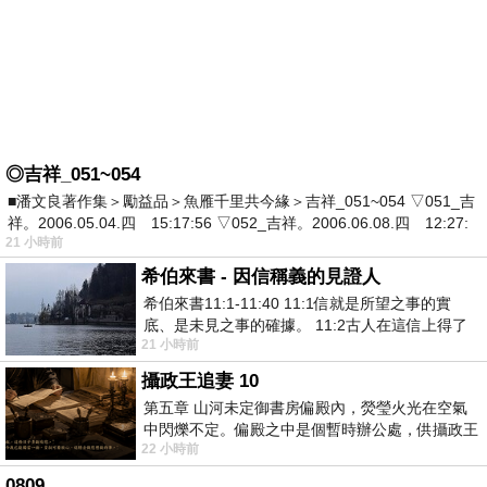
◎吉祥_051~054
■潘文良著作集＞勵益品＞魚雁千里共今緣＞吉祥_051~054 ▽051_吉
祥。2006.05.04.四 15:17:56 ▽052_吉祥。2006.06.08.四 12:27:
21 小時前
希伯來書 - 因信稱義的見證人
希伯來書11:1-11:40 11:1信就是所望之事的實
底、是未見之事的確據。 11:2古人在這信上得了
21 小時前
美好的證據。 11:3我們因着信、就知道
攝政王追妻 10
第五章 山河未定御書房偏殿內，熒瑩火光在空氣
中閃爍不定。偏殿之中是個暫時辦公處，供攝政王
22 小時前
於皇宮內廷裡處理公務已然很多年。房內
0809