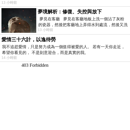
13 小時前
夢境解析：修復、失控與放下
夢見在客廳 夢見在客廳地板上洗一個沾了灰粉
的瓷器，然後把客廳地上弄得水到處流，然後又洗
13 小時前
一頂棒球潮帽，後來發現帽
愛情三十六計，以逸待勞
我不追趕愛情，只是努力成為一個值得被愛的人。 若有一天你走近，
希望你看見的， 不是刻意迎合，而是真實的我。
14 小時前