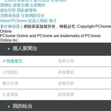
買網址
虛擬主機
企業郵件
廣告刊登
隱私權聲明
消費者保護
兒童網路安全
About PChome
投資人聯絡
徵才
著作權保護
｜網路家庭版權所有、轉載必究
‧Copyright PChome
Online
PChome Online and PChome are trademarks of PChome
Online Inc.
個人新聞台
快速發文
最新文章
心情雜記
美食饗宴
藝文欣賞
旅遊玩家
社會萬象
影視娛樂
我的站台