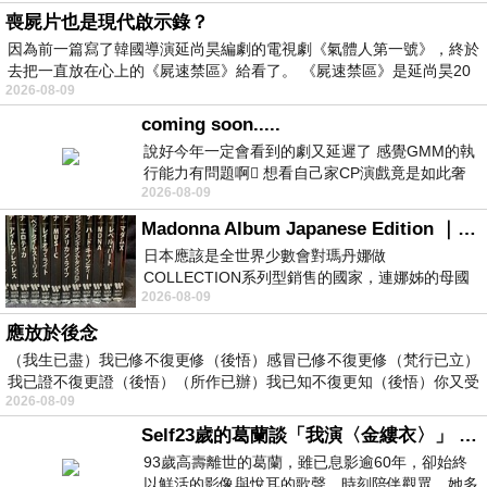
喪屍片也是現代啟示錄？
因為前一篇寫了韓國導演延尚昊編劇的電視劇《氣體人第一號》，終於
去把一直放在心上的《屍速禁區》給看了。 《屍速禁區》是延尚昊20
2026-08-09
coming soon.....
說好今年一定會看到的劇又延遲了 感覺GMM的執
行能力有問題啊🫩 想看自己家CP演戲竟是如此奢
2026-08-09
侈的事 GMM你說看看啊😑 先把劇放
Madonna Album Japanese Edition ｜瑪丹娜專輯們2026年日本版重發系列
日本應該是全世界少數會對瑪丹娜做
COLLECTION系列型銷售的國家，連娜姊的母國
2026-08-09
美國都沒對她這樣過，這全拜在他們到現在唱片
應放於後念
（我生已盡）我已修不復更修（後悟）感冒已修不復更修（梵行已立）
我已證不復更證（後悟）（所作已辦）我已知不復更知（後悟）你又受
2026-08-09
Self23歲的葛蘭談「我演〈金縷衣〉」 #戀上老電影 #粟子 #葛蘭
93歲高壽離世的葛蘭，雖已息影逾60年，卻始終
以鮮活的影像與悅耳的歌聲，時刻陪伴觀眾。她多