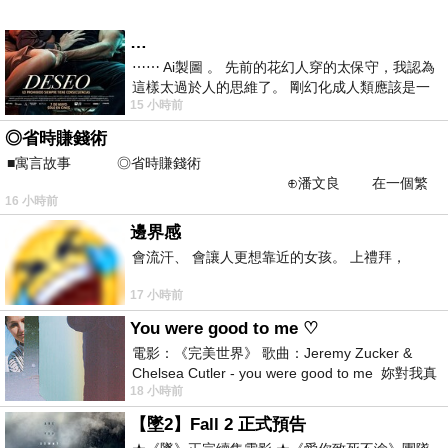
…
⋯⋯ Ai製圖 。 先前的花幻人穿的太保守，我認為
這樣太過於人的思維了。 剛幻化成人類應該是一
15 小時前
絲不掛吧？ 當然這樣是創不出
◎省時賺錢術
■寓言故事 ◎省時賺錢術
⊕潘文良 在一個繁
16 小時前
華的商業街上，有兩家傳統
邊界感
會流汗、 會讓人更想靠近的女孩。 上禮拜，
17 小時前
You were good to me ♡
電影：《完美世界》 歌曲：Jeremy Zucker &
Chelsea Cutler - you were good to me 妳對我真
18 小時前
好 因
【墜2】Fall 2 正式預告