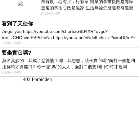
風有度，心有尺；行有章 簡單的事重複做是專家
重複的事用心做是贏家 生活無論怎麼選都有遺憾
2026-08-09
所以開心就好 生活不會辜負認真
看到了天使你
Angel you https://youtube.com/shorts/G9B4XR4ovgs?
is=TzCHOnvmPBPshnNa https://youtu.be/nNdi4hche_s?is=nDIAqAk
2026-08-09
要坐實它嗎?
莫名其妙的，我成了惡婆婆？嗯，我想想，該坐實它嗎?面對一個想利
用你時才會開口叫你一聲“媽"的大人，面對二個想利用你時才會開
2026-08-09