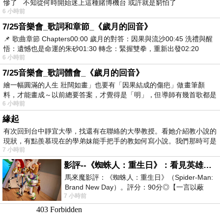
慘了 不知從何時開始迷上這種賭博機台 或許就是窮怕了
6 小時前
7/25音樂會_歌詞和章節_《歲月的回音》
📌 歌曲章節 Chapters00:00​ 歲月的對答：因果與流沙00:45​ 洗禮與醒
悟：遺憾也是命運的朱砂01:30​ 轉念：緊握雙拳，重新出發02:20
6 小時前
7/25音樂會_歌詞體會_《歲月的回音》
繪一幅圓滿的人生 壯闊如畫」也要有「因果結成的傷疤」做畫筆顏
料，才能畫成～以前總要答案，才覺得是「明」，但導師有幾首歌都是
6 小時前
在教
緣起
有次回到台中靜宜大學，找還有在聯絡的大學教授。看她介紹教小說的
現狀，有點羨慕現在的學弟妹能手把手的教如何寫小說。我們那時可是
7 小時前
影評--《蜘蛛人：重生日》：看見英雄的孤獨與重生
馬來魔影評：《蜘蛛人：重生日》（Spider-Man:
Brand New Day）。評分：90分◎【一言以蔽
7 小時前
之】：一個失去一切的英雄，學會放下孤獨、