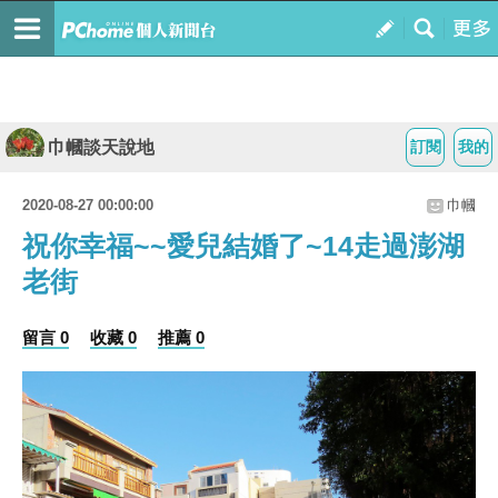
巾幗談天說地
訂閱
我的
2020-08-27 00:00:00
巾幗
祝你幸福~~愛兒結婚了~14走過澎湖
老街
留言 0
收藏 0
推薦 0