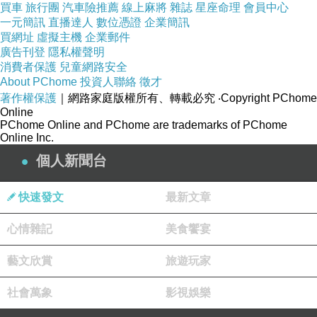
買車
旅行團
汽車險推薦
線上麻將
雜誌
星座命理
會員中心
每次都會經過
一元簡訊
直播達人
數位憑證
企業簡訊
買網址
虛擬主機
企業郵件
廣告刊登
隱私權聲明
消費者保護
兒童網路安全
About PChome
投資人聯絡
徵才
著作權保護
｜網路家庭版權所有、轉載必究
‧Copyright PChome
Online
PChome Online and PChome are trademarks of PChome
Online Inc.
個人新聞台
快速發文
最新文章
心情雜記
美食饗宴
藝文欣賞
旅遊玩家
社會萬象
影視娛樂
下午，