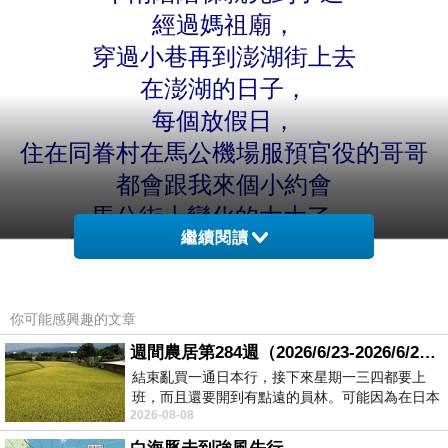
經過媽祖廟，
穿過小巷再到澎湖街上去
在澎湖的日子，
每個放假日，
住在同眷村在馬公機場服預官役的哥哥
都會跟我來個小約會
馬公街上變化的太大了~~
繼續閱讀
以前的記憶只停留在老街上。
只記得，
每次約會那個無趣的哥哥都會請我到咖
你可能感興趣的文章
啡廳喝飲料
週間農居第284週（2026/6/23-2026/6/24) 夏至 金黃稻浪洋溢豐收喜悅
打一下午的蜜月橋牌，
結束亂買一通日本行，接下來星期一三四都要上
班，而且還要開到有點遠的員林。可能因為在日本
然後分手~~
2026-08-08
花不少錢，星期一出門上班時，心裡沒有一
雖然很無聊，