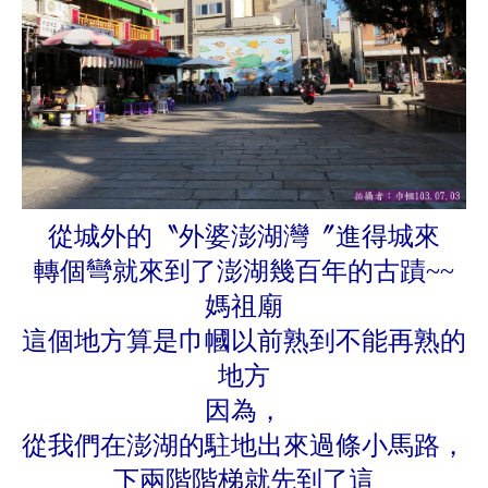
從城外的〝外婆澎湖灣〞進得城來
轉個彎就來到了澎湖幾百年的古蹟~~
媽祖廟
這個地方算是巾幗以前熟到不能再熟的
地方
因為，
從我們在澎湖的駐地出來過條小馬路，
下兩階階梯就先到了這