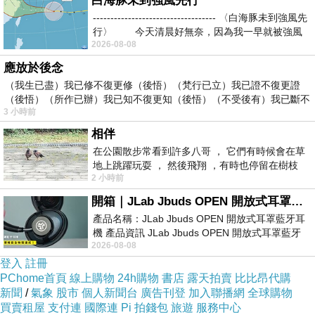
白海豚未到強風先行
但在異地碰到同村的人總是感到很興奮
----------------------------------- 〈白海豚未到強風先
行〉 今天清晨好無奈，因為我一早就被強風
的
2026-08-08
尤其是雙方媽媽是那麼好的朋友，
應放於後念
同一條船來到馬公，再到台灣
（我生已盡）我已修不復更修（後悟）（梵行已立）我已證不復更證
（後悟）（所作已辦）我已知不復更知（後悟）（不受後有）我已斷不
有意要來個親上加親，
3 小時前
復
搓合我們倆，
相伴
可惜沒緣
在公園散步常看到許多八哥 ， 它們有時候會在草
地上跳躍玩耍 ， 然後飛翔 ，有時也停留在樹枝
結果，
2 小時前
上，它們身軀是咖啡色的，鳥喙是黃色
我調回台灣參加大漢演習就中斷了我們
開箱｜JLab Jbuds OPEN 開放式耳罩藍牙耳機 - 設計美學，輕巧、透氣、環境音全物理達成！
之間的交流
產品名稱：JLab Jbuds OPEN 開放式耳罩藍牙耳
機 產品資訊 JLab Jbuds OPEN 開放式耳罩藍牙
在澎湖短暫的日子就在跟他無聊的約會
2026-08-08
耳機評語：非常有特色，值得喜愛美型工
中消失
登入
註冊
PChome首頁
線上購物
24h購物
書店
露天拍賣
比比昂代購
哪也沒去玩過，
新聞
/
氣象
股市
個人新聞台
廣告刊登
加入聯播網
全球購物
就只有對這媽祖廟最熟~
買賣租屋
支付連
國際連
Pi 拍錢包
旅遊
服務中心