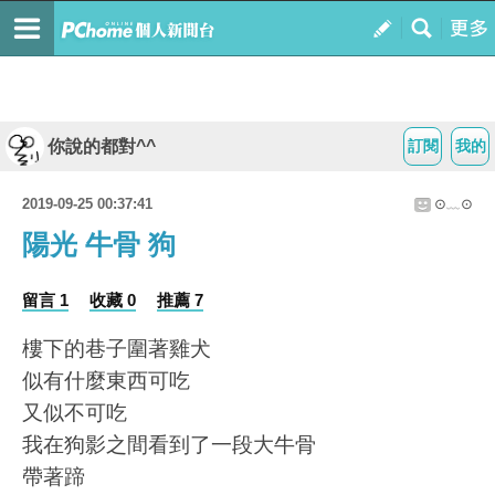
你說的都對^^
訂閱
我的
2019-09-25 00:37:41
⊙﹏⊙
陽光 牛骨 狗
留言 1
收藏 0
推薦 7
樓下的巷子圍著雞犬
似有什麼東西可吃
又似不可吃
我在狗影之間看到了一段大牛骨
帶著蹄