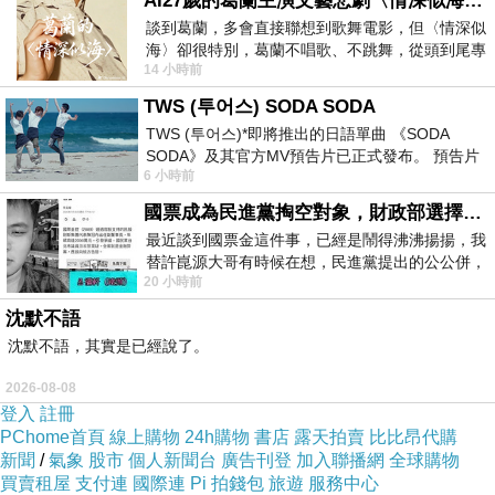
AI27歲的葛蘭主演文藝悲劇〈情深似海〉 #戀上老電影 #葛蘭 #粟子
談到葛蘭，多會直接聯想到歌舞電影，但〈情深似
海〉卻很特別，葛蘭不唱歌、不跳舞，從頭到尾專
14 小時前
心演戲。拍攝期間，經常工作超過12個鐘
TWS (투어스) SODA SODA
TWS (투어스)*即將推出的日語單曲 《SODA
SODA》及其官方MV預告片已正式發布。 預告片
6 小時前
一經發布， 就引發了粉絲們對這次夏季回
國票成為民進黨掏空對象，財政部選擇性失憶
最近談到國票金這件事，已經是鬧得沸沸揚揚，我
替許崑源大哥有時候在想，民進黨提出的公公併，
20 小時前
其實就是想要國庫通黨庫，鬧出最大的醜
沈默不語
然而還有牛骨的半壁
江山
未破
沈默不語，其實是已經說了。
我換了鐡鎚
敲了幾下
2026-08-08
登入
註冊
鎚頭不堪操勞
PChome首頁
線上購物
24h購物
書店
露天拍賣
比比昂代購
竟然棄柄而去
新聞
/
氣象
股市
個人新聞台
廣告刊登
加入聯播網
全球購物
買賣租屋
支付連
國際連
Pi 拍錢包
旅遊
服務中心