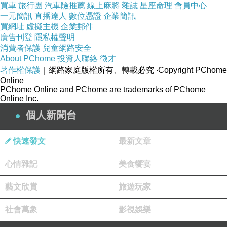
買車
旅行團
汽車險推薦
線上麻將
雜誌
星座命理
會員中心
再換大榔頭
一元簡訊
直播達人
數位憑證
企業簡訊
總算把大半牛骨支離破碎
買網址
虛擬主機
企業郵件
廣告刊登
隱私權聲明
帶皮的一段就不管了
消費者保護
兒童網路安全
肉屑隨著大榔頭們衝撃飛濺
About PChome
投資人聯絡
徵才
好像還飛進了眼睛
著作權保護
｜網路家庭版權所有、轉載必究
‧Copyright PChome
Online
衣服也沾了幾點
PChome Online and PChome are trademarks of PChome
Online Inc.
個人新聞台
快速發文
最新文章
心情雜記
美食饗宴
藝文欣賞
旅遊玩家
社會萬象
影視娛樂