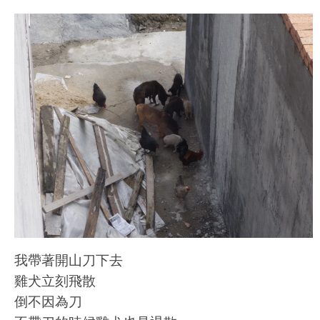
我帶著開山刀下去
雞犬立刻飛散
倒不因為刀