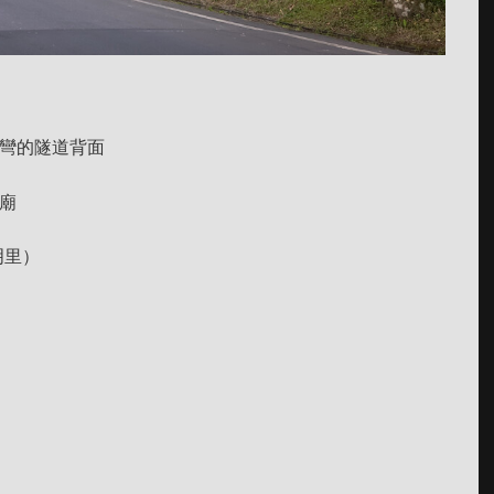
轉彎的隧道背面
到廟
明里）