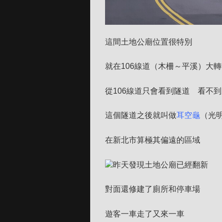
這間土地公廟位置很特別
就在106線道（木柵～平溪）大
從106線道只會看到隧道 看不
這個隧道之後就叫做
耳空龜
（光
在新北市算極其偏遠的區域
昨天發現土地公廟已經翻新
對面還修建了廁所和停車場
遊客一車走了又來一車