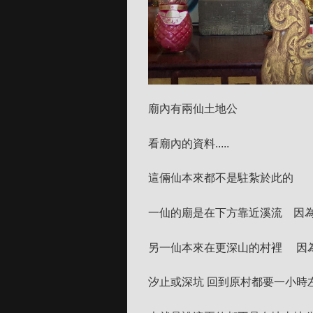
廟內有兩仙土地公
看廟內的資料.....
這倆仙本來都不是駐紮於此的
一仙的廟是在下方靠近溪流 因
另一仙本來在更深山的村裡 因
汐止或深坑 回到原村都要一小時