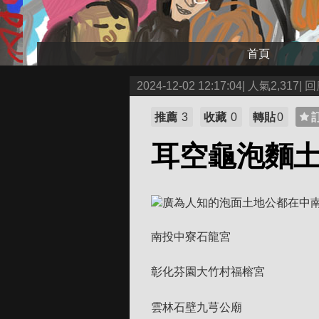
首頁
2024-12-02 12:17:04| 人氣2,317| 回
推薦
3
收藏
0
轉貼
0
耳空龜泡麵土
廣為人知的泡面土地公都在中
南投中寮石龍宮
彰化芬園大竹村福榕宮
雲林石壁九芎公廟