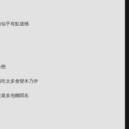
務似乎有點遺憾
心態
面吃太多會變木乃伊
吃最多泡麵聞名