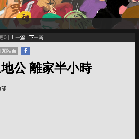
應0 |
上一篇
|
下一篇
訂閱站台
地公 離家半小時
南部