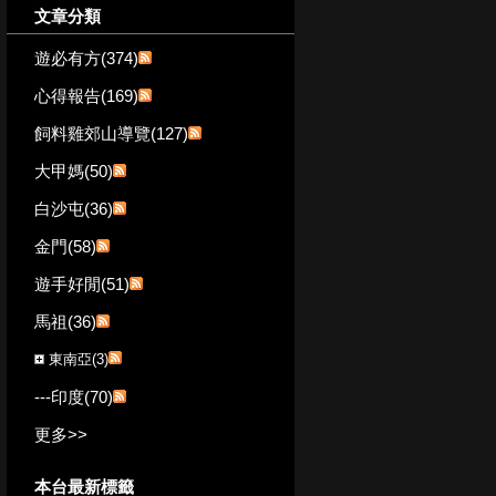
文章分類
遊必有方(374)
心得報告(169)
飼料雞郊山導覽(127)
大甲媽(50)
白沙屯(36)
金門(58)
遊手好閒(51)
馬祖(36)
東南亞(3)
---印度(70)
更多
>>
本台最新標籤