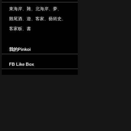
東海岸
、
雜
、
北海岸
、
夢
、
雞尾酒
、
遊
、
客家
、
藝術史
、
客家粄
、
書
我的Pinkoi
FB Like Box