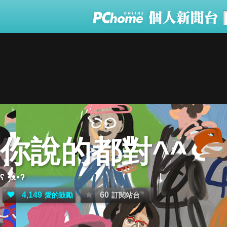
你說的都對^^
ʕ •ᴥ•ʔ
4,149
60
愛的鼓勵
訂閱站台