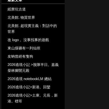
紙寮坑古道
北美館. 物質世界
北美館. 超現實主義：對話中的
世界
改 logo 。沒事找事的遊戲
東山煤礦有一列仙班
友蚋曾經有隻狗
2026遶境小記 >脫隊半日。嘉義
柴林腳開元殿
2026遶境 notebookLM 總結
2026遶境小記>新港。回鑾
2026遶境小記>土庫。元長，新
港。標哥