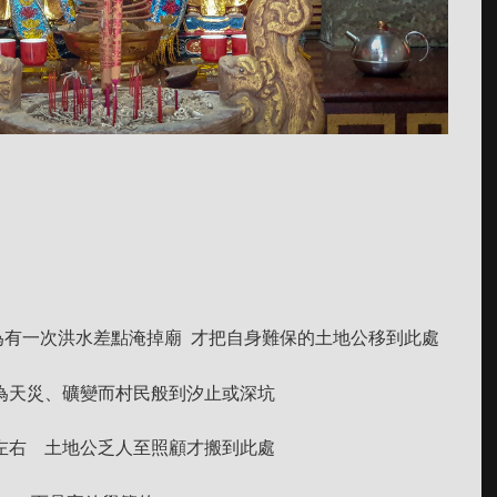
為有一次洪水差點淹掉廟 才把自身難保的土地公移到此處
為天災、礦變而村民般到汐止或深坑
左右 土地公乏人至照顧才搬到此處