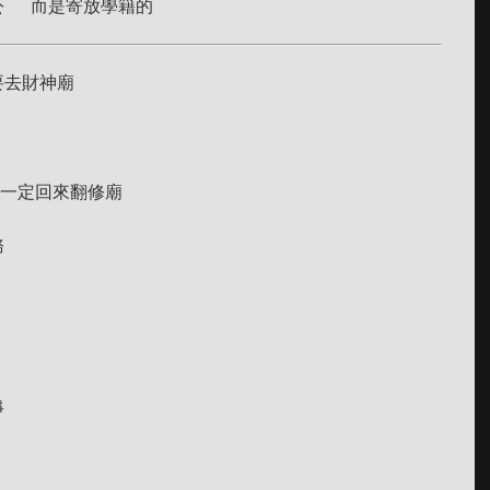
公 而是寄放學籍的
要去財神廟
後一定回來翻修廟
務
淨