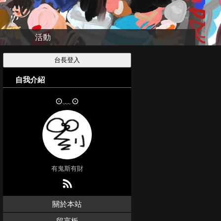
活動
自我介紹
⊙﹏⊙
有鬼斯有財
關於本站
留言板