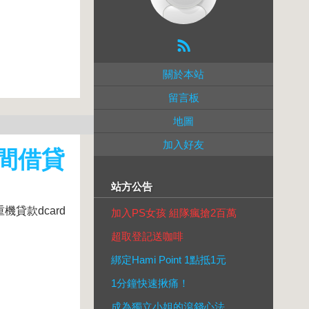
關於本站
留言板
地圖
加入好友
間借貸
站方公告
貸款dcard
加入PS女孩 組隊瘋搶2百萬
超取登記送咖啡
綁定Hami Point 1點抵1元
1分鐘快速揪痛！
成為獨立小姐的滾錢心法