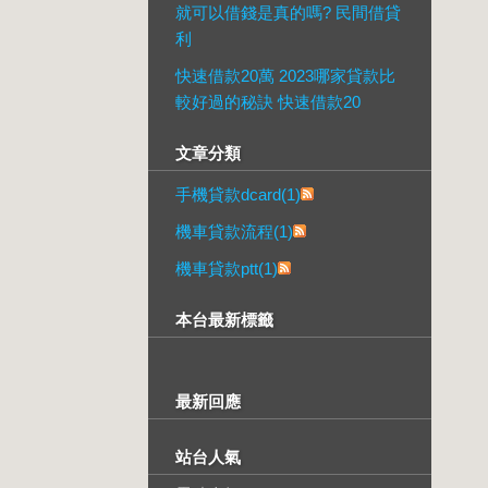
就可以借錢是真的嗎? 民間借貸
利
快速借款20萬 2023哪家貸款比
較好過的秘訣 快速借款20
文章分類
手機貸款dcard(1)
機車貸款流程(1)
機車貸款ptt(1)
本台最新標籤
最新回應
站台人氣