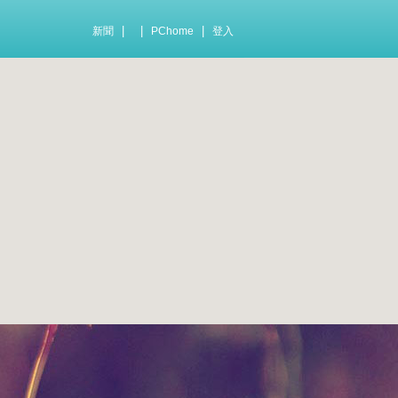
|
|
|
新聞
PChome
登入