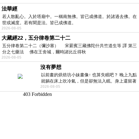
法華經
若人散亂心。入於塔廟中。一稱南無佛。皆已成佛道。於諸過去佛。在
世或滅度。若有聞是法。皆已成佛道。
2026-08-05
大藏經22，五分律卷第二十二
五分律卷第二十二（彌沙塞） 宋罽賓三藏佛陀什共竺道生等 譯 第三
分之七藥法 佛在王舍城，爾時諸比丘得秋
2026-08-05
沒有夢想
以前畫的烘焙坊小妹畫像↑ 也算失眠吧？ 晚上九點
就躺在床上吹冷氣，但是卻無法入眠。身上還留著
2026-08-05
四點多跑的六公里的疲