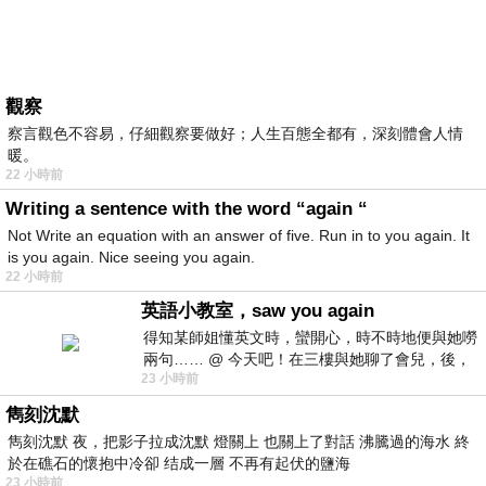
觀察
察言觀色不容易，仔細觀察要做好；人生百態全都有，深刻體會人情
暖。
22 小時前
Writing a sentence with the word “again “
Not Write an equation with an answer of five. Run in to you again. It
is you again. Nice seeing you again.
22 小時前
英語小教室，saw you again
得知某師姐懂英文時，蠻開心，時不時地便與她嘮
兩句…… @ 今天吧！在三樓與她聊了會兒，後，
23 小時前
下二樓居然又撞到她，於是
雋刻沈默
雋刻沈默 夜，把影子拉成沈默 燈關上 也關上了對話 沸騰過的海水 終
於在礁石的懷抱中冷卻 结成一層 不再有起伏的鹽海
23 小時前