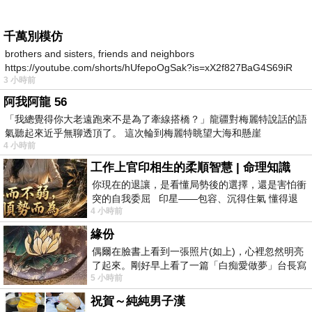
千萬別模仿
brothers and sisters, friends and neighbors
https://youtube.com/shorts/hUfepoOgSak?is=xX2f827BaG4S69iR
3 小時前
https
阿我阿龍 56
「我總覺得你大老遠跑來不是為了牽線搭橋？」龍疆對梅麗特說話的語
氣聽起來近乎無聊透頂了。 這次輪到梅麗特眺望大海和懸崖
4 小時前
工作上官印相生的柔順智慧 | 命理知識
你現在的退讓，是看懂局勢後的選擇，還是害怕衝
突的自我委屈 印星——包容、沉得住氣 懂得退
4 小時前
一步觀察，不會
緣份
偶爾在臉書上看到一張照片(如上)，心裡忽然明亮
了起來。剛好早上看了一篇「白痴愛做夢」台長寫
5 小時前
的貼文，在回顧年輕時瘋狂愛上
祝賀～純純男子漢