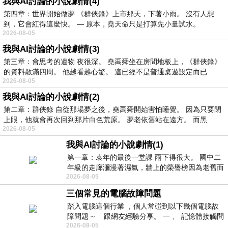
我與AI討論的小說劇情(4)
第四章：世界開始做夢 《群俠錄》上市那天，下著小雨。 沒有人想
到，它會紅得這麼快。 — 原本，堯天命只是打算先小量試水。
2026-08-05
我與AI討論的小說劇情(3)
第三章：會思考的遺物 夜很深。 堯禹舜坐在房間地板上，《群俠錄》
的資料散滿四周。 他越看越心驚。 這已經不是普通桌遊設定而已
2026-08-05
我與AI討論的小說劇情(2)
第二章：群俠錄 自從那場夢之後，堯禹舜開始害怕睡覺。 因為只要閉
上眼，他就會再次回到那片白色荒原。 夢老依舊站在遠方。 而黑
2026-08-05
我與AI討論的小說劇情(1)
第一章：袁年的最後一堂課 雨下得很大。 國中二
年級的走廊瀰漫著濕氣，牆上的榮譽榜因為老舊而
2026-08-05
微微捲起。 堯禹舜站在辦公室外，手
三個常見的電腦故障問題
踏入電腦這個行業 ，個人常碰到以下幾個電腦故
障問題 ~ 跟網友經驗分享。 一 、 記憶體接觸問
2026-08-05
題 : 記憶體即