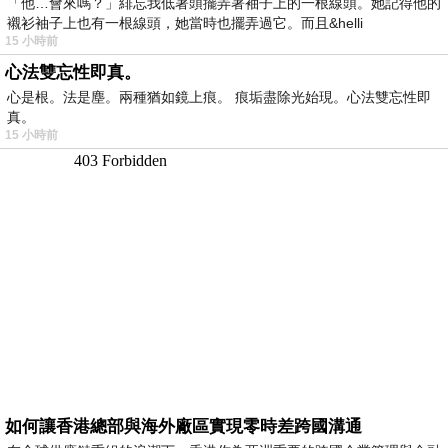
「他…會來嗎？」緋忘我低著頭擺弄著袖子上的一根線頭。她記得他的
襯衫袖子上也有一根線頭，她當時也擺弄過它。而且&helli
15 小時前
心法雙忘性即真。
心是根。法是塵。兩種猶如鏡上痕。 痕垢盡除光始現。心法雙忘性即
真。
15 小時前
如何讓香港總部與海外廠區實現零時差跨國溝通