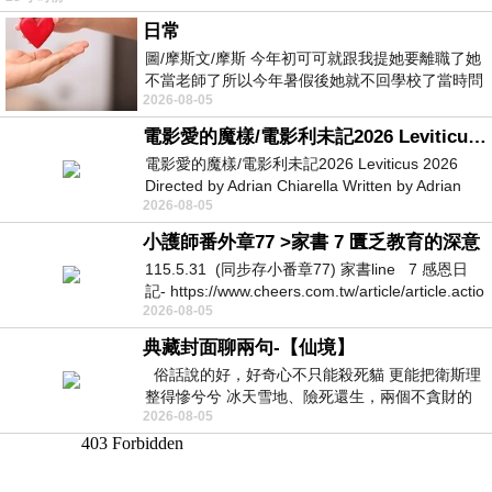
日常
圖/摩斯文/摩斯 今年初可可就跟我提她要離職了她
不當老師了所以今年暑假後她就不回學校了當時問
2026-08-05
她不是很喜歡幼幼班的小朋友嗎捨得不
電影愛的魔樣/電影利未記2026 Leviticus 2026
電影愛的魔樣/電影利未記2026 Leviticus 2026
Directed by Adrian Chiarella Written by Adrian
2026-08-05
Chiarella Starring Joe Bird
小護師番外章77 >家書 7 匱乏教育的深意
115.5.31 (同步存小番章77) 家書line 7 感恩日
記- https://www.cheers.com.tw/article/article.actio
2026-08-05
典藏封面聊兩句-【仙境】
俗話說的好，好奇心不只能殺死貓 更能把衛斯理
整得慘兮兮 冰天雪地、險死還生，兩個不貪財的
2026-08-05
人尋什麼寶？ 人家追尋愛情還