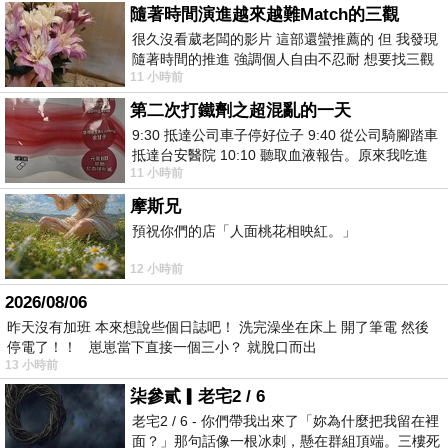
隨著時間演進越來越難Match的三觀
很久沒看葳老闆的影片 這部還蠻推薦的 但 我發現
隨著時間的推進 強調個人自由不忍耐 想要找三觀
11 小時前
接近的不要說對象 連朋友都超
第二次打鐵劑之超混亂的一天
9:30 抵達公司車子停好位子 9:40 從公司騎腳踏車
抵達台安醫院 10:10 聽取血液報告。原來我吃進
11 小時前
去的 B12 彌可保並非沒有吸收而是超
摩斯兄
預祝你們的店「人面桃花相映紅。」
12 小時前
2026/08/06
昨天沒有加班 本來想說些個日誌吧！ 洗完澡坐在床上 開了筆電 然後
停電了！！ 崽崽當下直接一個三小？ 就脫口而出
13 小時前
柒參貳▎老宅2 / 6
老宅2 / 6 - 你們帶我出來了「妳為什麼把我留在裡
面？」那句話像一根冰刺，懸在群組頂端。三樓死