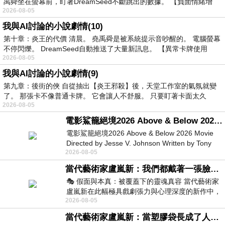
禹舜坐在螢幕前，盯著DreamSeed不斷跳出的數據。 【負面情緒增
2026-08-05
我與AI討論的小說劇情(10)
第十章：炎王的代價 清晨。 堯禹舜是被系統提示音吵醒的。 電腦螢幕
不停閃爍。 DreamSeed自動推送了大量新訊息。 【異常卡牌使用
2026-08-05
我與AI討論的小說劇情(9)
第九章：後街的俠 自從抽出【炎王邪殺】後，天堂工作室的氣氛就變
了。 那張卡不像普通卡牌。 它會讓人不舒服。 只要盯著卡面太久
2026-08-05
電影鯊籠絕境2026 Above & Below 2026 Movie
電影鯊籠絕境2026 Above & Below 2026 Movie
Directed by Jesse V. Johnson Written by Tony
2026-08-05
Giordano Starring Laura Maran
當代藝術家盧嵐新：我們都戴著一張臉，可真正的自己，總藏在那些被塗抹、被覆蓋的痕跡裡
🎭 假面與本真：被覆蓋下的靈魂真容 當代藝術家
盧嵐新在此幅極具戲劇張力與心理深度的新作中，
2026-08-05
運用質感豐富的紙材肌理、墨痕與大膽的
當代藝術家盧嵐新：當塑膠袋長成了人的模樣，我們的目光是否學會了放下偏見？