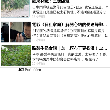
羅東林鐵：三號隧道
出牛鬥驛後在聚落的盡頭是2號及3號隧道隧道。 2
號隧道口應該已被土石掩埋，不過3號隧道至今仍
19 小時前
存在。從台7丙牛鬥橋上往左岸上游方
電影《日租家庭》解開心結的長途歸鄉！能在電影院感受到地理的寬闊和人心的相鄰，真是太棒了！
別問演的感情是真是假？別問演員的感情是真是
假？當我看完電影《日租家庭》後的心靈感動，是
19 小時前
真的。詮釋的情感觸動了人心，就是真情
酪梨牛奶食譜｜加一顆布丁更香濃！120秒完成飲料店級酪梨奶昔｜imami 旗艦豆漿機
🥑💚 酪梨牛奶這樣打，真的太濃、太好喝了！ 以
前想喝酪梨牛奶都會去飲料店買， 現在有了
20 小時前
imami 健康煮藝｜旗艦破壁智慧養生豆漿機，