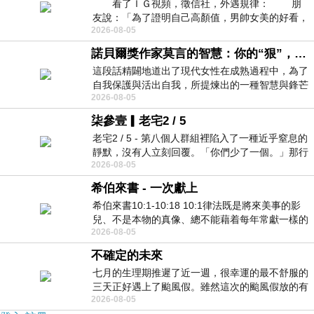
看了ＩＧ視頻，徵信社，外遇規律： 朋
友說：「為了證明自己高顏值，男帥女美的好看，
2026-08-05
且眼光高，我決定一輩子不外遇。」
諾貝爾獎作家莫言的智慧：你的“狠”，才是最好的自我保護
這段話精闢地道出了現代女性在成熟過程中，為了
自我保護與活出自我，所提煉出的一種智慧與鋒芒
2026-08-05
的平衡。 核心解讀與看法
柒參壹▎老宅2 / 5
老宅2 / 5 - 第八個人群組裡陷入了一種近乎窒息的
靜默，沒有人立刻回覆。「你們少了一個。」那行
2026-08-05
字像一顆冰冷的鐵釘，硬生生刺進螢
希伯來書 - 一次獻上
希伯來書10:1-10:18 10:1律法既是將來美事的影
兒、不是本物的真像、總不能藉着每年常獻一樣的
2026-08-05
祭物、叫那近前來的人得以完全。 10
不確定的未來
七月的生理期推遲了近一週，很幸運的最不舒服的
三天正好遇上了颱風假。雖然這次的颱風假放的有
2026-08-05
點虛，因為風雨不大，但這也是最想要的