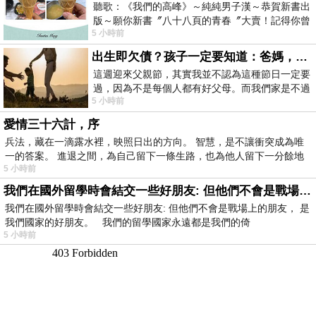
聽歌：《我們的高峰》～純純男子漢～恭賀新書出
版～願你新書〞八十八頁的青春〞大賣！記得你曾
5 小時前
經在我的版留言…「好讚的圖^^感覺大家
出生即欠債？孩子一定要知道：爸媽，其實我不欠你們
這週迎來父親節，其實我並不認為這種節日一定要
過，因為不是每個人都有好父母。而我們家是不過
5 小時前
節的，平時也沒什麼儀式感，生活趨近冷
愛情三十六計，序
兵法，藏在一滴露水裡，映照日出的方向。 智慧，是不讓衝突成為唯
一的答案。 進退之間，為自己留下一條生路，也為他人留下一分餘地
5 小時前
我們在國外留學時會結交一些好朋友: 但他們不會是戰場上的朋友
我們在國外留學時會結交一些好朋友: 但他們不會是戰場上的朋友， 是
我們國家的好朋友。 我們的留學國家永遠都是我們的倚
5 小時前