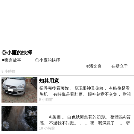
◎小鷹的抉擇
■寓言故事 ◎小鷹的抉擇
⊕潘文良 在壁立千
8 小時前
仞的懸崖上，有一座遮天蔽
知其用意
招呼完後看著妳， 發現眼神又偏移， 有時像是看
胸肌， 有時像是看肚臍。 眼神刻意不交集， 對視
9 小時前
視線不對齊， 讓我很難不
…
⋯⋯ Ai製圖 。 白色秋海棠花的幻形。 整體很Ai質
感。 不過我不討厭。 。 ... 嗯，我滿意了！ 。 🐻
10 小時前
昨中