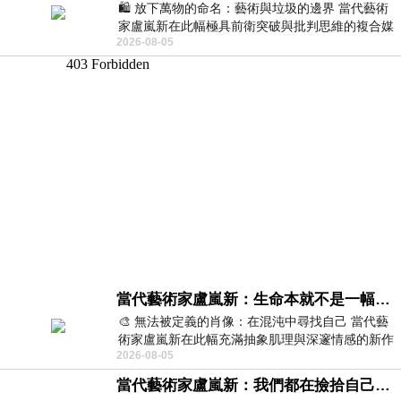
🛍️ 放下萬物的命名：藝術與垃圾的邊界 當代藝術
家盧嵐新在此幅極具前衛突破與批判思維的複合媒
2026-08-05
材新作中，直接將被大眾定義為廢棄物
當代藝術家盧嵐新：生命本就不是一幅能被定義的肖像，在混亂與交疊中拼湊完整的靈魂
🎨 無法被定義的肖像：在混沌中尋找自己 當代藝
術家盧嵐新在此幅充滿抽象肌理與深邃情感的新作
2026-08-05
中，以灰白為基底，交織著塗抹、刮擦與
當代藝術家盧嵐新：我們都在撿拾自己，將散落的情緒與碎片，拼回生命完整的輪廓