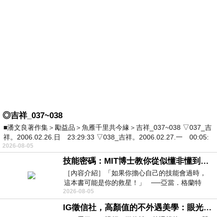
◎吉祥_037~038
■潘文良著作集＞勵益品＞魚雁千里共今緣＞吉祥_037~038 ▽037_吉
祥。2006.02.26.日 23:29:33 ▽038_吉祥。2006.02.27.一 00:05:
2026-08-05
技能密碼：MIT博士教你從似懂非懂到穩定輸出，把專業變事業的職能升級攻略 /麥特．比恩(容錯)
［內容介紹］「如果你擔心自己的技能會過時，
這本書可能是你的救星！」 ──亞當．格蘭特
2026-08-05
（Adam Grant），《
IG徵信社，高顏值的不外遇美學：眼光太高也是一種防禦，為了證明我長得好看，我決定一輩子不外遇！