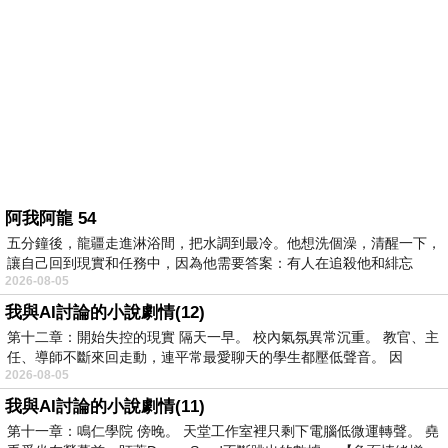
阿我阿龍 54
五分鐘後，龍疆走進淋浴間，把水調到最冷。他想洗個澡，清醒一下，
讓自己回到現實和任務中，因為他需要答案：有人在追殺他和緋忘
2026-08-05
我與AI討論的小說劇情(12)
第十二章：開始失控的現實 隔天一早。 校內氣氛異常沉重。 教官、主
任、導師不斷來回走動，連平常最愛聊天的學生都壓低聲音。 因
2026-08-05
我與AI討論的小說劇情(11)
第十一章：鳴仁學院 傍晚。 天堂工作室裡只剩下電腦低微運轉聲。 堯