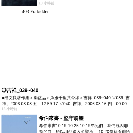
13 小時前
死盯著照片裡的人。那個人確實站在
◎吉祥_039~040
■潘文良著作集＞勵益品＞魚雁千里共今緣＞吉祥_039~040 ▽039_吉
祥。2006.03.03.五 12:59:17 ▽040_吉祥。2006.03.16.四 00:00:
13 小時前
希伯來書 - 堅守盼望
希伯來書10:19-10:25 10:19弟兄們、我們既因耶
穌的血、得以坦然進入至聖所、 10:20是藉着他給