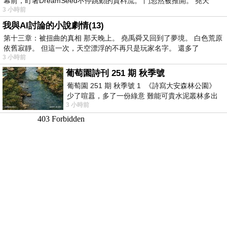
幕前，盯著DreamSeed不停跳動的資料流。 門忽然被推開。 堯天
3 小時前
我與AI討論的小說劇情(13)
第十三章：被扭曲的真相 那天晚上。 堯禹舜又回到了夢境。 白色荒原
依舊寂靜。 但這一次，天空漂浮的不再只是玩家名字。 還多了
3 小時前
葡萄園詩刊 251 期 秋季號
葡萄園 251 期 秋季號 1 《詩寫大安森林公園》
少了喧囂，多了一份綠意 難能可貴水泥叢林多出
3 小時前
一