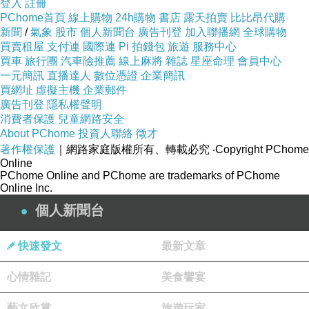
登入
註冊
PChome首頁
線上購物
24h購物
書店
露天拍賣
比比昂代購
新聞
/
氣象
股市
個人新聞台
廣告刊登
加入聯播網
全球購物
買賣租屋
支付連
國際連
Pi 拍錢包
旅遊
服務中心
買車
旅行團
汽車險推薦
線上麻將
雜誌
星座命理
會員中心
一元簡訊
直播達人
數位憑證
企業簡訊
買網址
虛擬主機
企業郵件
廣告刊登
隱私權聲明
消費者保護
兒童網路安全
About PChome
投資人聯絡
徵才
著作權保護
｜網路家庭版權所有、轉載必究
‧Copyright PChome
Online
PChome Online and PChome are trademarks of PChome
Online Inc.
個人新聞台
快速發文
最新文章
心情雜記
美食饗宴
藝文欣賞
旅遊玩家