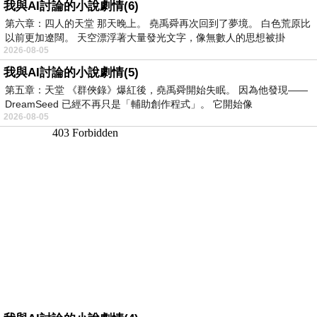
我與AI討論的小說劇情(6)
第六章：四人的天堂 那天晚上。 堯禹舜再次回到了夢境。 白色荒原比
以前更加遼闊。 天空漂浮著大量發光文字，像無數人的思想被掛
2026-08-05
我與AI討論的小說劇情(5)
第五章：天堂 《群俠錄》爆紅後，堯禹舜開始失眠。 因為他發現——
DreamSeed 已經不再只是「輔助創作程式」。 它開始像
2026-08-05