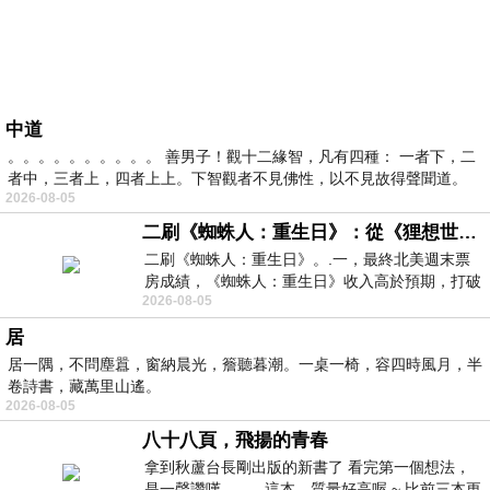
中道
。。。。。。。。。。 善男子！觀十二緣智，凡有四種： 一者下，二
者中，三者上，四者上上。下智觀者不見佛性，以不見故得聲聞道。
2026-08-05
二刷《蜘蛛人：重生日》：從《狸想世界》到《怪奇物語》
二刷《蜘蛛人：重生日》。.一，最終北美週末票
房成績，《蜘蛛人：重生日》收入高於預期，打破
2026-08-05
《復仇者聯盟：終局之戰》記錄，成為
居
居一隅，不問塵囂，窗納晨光，簷聽暮潮。一桌一椅，容四時風月，半
卷詩書，藏萬里山遙。
2026-08-05
八十八頁，飛揚的青春
拿到秋蘆台長剛出版的新書了 看完第一個想法，
是一聲讚嘆 這本，質量好高喔 ~ 比前三本更