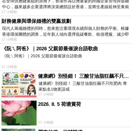
在全球供應鏈重組的浪潮下，香港作為亞洲重要的跨國企業管理與金融
中心，越來越多企業選擇將決策總部設於香港，並將生產線延伸至東南
17 小時前
財務健康與環保婚禮的雙贏規劃
現代人籌備婚禮的同時，愈來愈注重環境永續與個人財務的平衡。根據
香港環保團體的調查，近年新人傾向選擇低碳餐飲、租借禮服、減少即
17 小時前
《阮ㄟ阿爸》｜2026 父親節最催淚台語歌曲
《阮ㄟ阿爸》｜2026 父親節最催淚台語歌曲
17 小時前
健康網》別怪錯！ 三酸甘油脂狂飆不只吃肥肉 專家點名1物更該戒
健康網》別怪錯！ 三酸甘油脂狂飆不只吃肥肉 專
家點名1物更該戒
17 小時前
https://health.ltn.com.tw/article/breakingnews/55
2026. 8. 5 荷塘賞荷
17 小時前