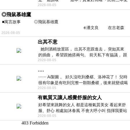
2026-08-05
勝一
◎飛鼠慕雄鷹
■寓言故事 ◎飛鼠慕雄鷹
⊕潘文良 在古老森
2026-08-05
林的底層，住著一隻小飛鼠
出其不意
她到酒精放置區， 出其不意跟進去， 突如其來
的插曲， 希望跟她搭兩句。 前天私下有協議， 跟
2026-08-05
著阿弟丟拉基
….
⋯⋯ Ai製圖 。 好久沒吃到桑椹、洛神花了！ 兒時
很有印象是有吃到完整一顆顆桑椹，後來就變成喝
2026-08-05
桑椹汁。 現在是連喝都沒喝
有氣質又讓人感覺舒服的女人
好希望來跳舞的女人 都是這種氣質美女 看起來舒
服、舒心 相處如沐春風 不會大呼小叫 指揮我要站
2026-08-05
哪個位子 妳老幾？？