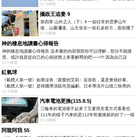
13 小時前
我們開了一條又新又活的路從幔子經過
攝政王追妻 9
第四章 山外之人（下）4 一如往常的雲夢山午
後，山霧瀰漫。山主坐在一張石桌前方，面前擺了
13 小時前
一盤未下完的棋盤，還有一壺茶與兩只冒
神的棲息地讀書心得報告
神的棲息地讀書心得報告 這本書的內容我部份可以理解，部分不能接
受。或許就是從自己的心病狀態上來看解釋的吧~~~!!!! 因為自己誤
13 小時前
紅氣球
《氣體人第一號》如果沒有〈親愛的艾莉〉這首歌，還是會很好看。
《氣體人第一號》是韓國導演延尚昊編劇、日本導演片山慎三執導的
14 小時前
汽車電池更換(115.8.5)
三輪車的電池發不起來了又要用充電方式看看也
111年的樣子汽車的是112年乾脆換新的好了~一樣
15 小時前
在阿炮電池買的漲了一百多塊吧
阿龍阿我 55