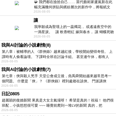
🧩 我們都在撿拾自己…… 當代藝術家盧嵐新在此
幅充滿幾何拼貼與繽紛層次的新作中，將報紙文
2026-08-05
字、彩色剪紙與明亮顏料層層
讓
我寧願成為聖壇上的一蕊燭花， 或遙遠夜空中的
一滴星淚。 讓 軟香輕紅 嫁與春水， 讓 蝴蝶死吻
2026-08-05
夏日最後一瓣玫瑰， 讓
我與AI討論的小說劇情(8)
第八章：被輔導的人 《群俠錄》越來越紅後，學校開始變得奇怪。 上
課時有人偷看論壇。 下課時全班在討論卡組。 甚至連午休，都有人
2026-08-05
我與AI討論的小說劇情(7)
第七章：俠與殺人兇手 天堂公會成立後，堯禹舜開始越來越常思考一
個問題。 什麼是「俠」？ 《群俠錄》裡到處都在談俠。 門派講俠
2026-08-05
日記0805
趙麗穎的復婚新聞 果真是大女主氣場呀！ 希望是真的！祝福！ 他們很
班配，小孩想想很可愛 ~~~ 睡覺前爬到一堆LV的新聞 真的，把
2026-08-05