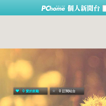
0
0
愛的鼓勵
訂閱站台