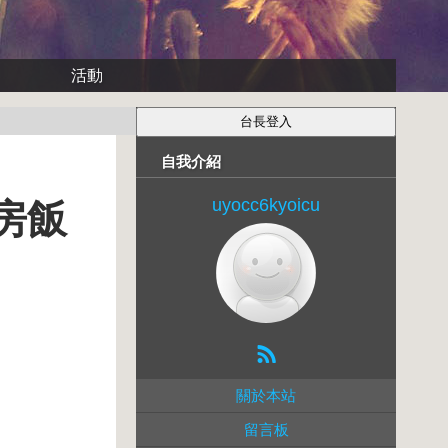
活動
自我介紹
uyocc6kyoicu
套房飯
關於本站
留言板