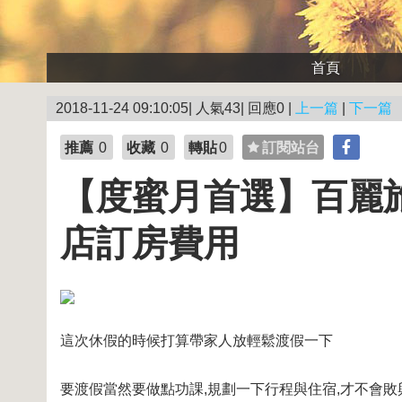
首頁
2018-11-24 09:10:05| 人氣43| 回應0 |
上一篇
|
下一篇
推薦
0
收藏
0
轉貼
0
訂閱站台
【度蜜月首選】百麗旅店 - 
店訂房費用
這次休假的時候打算帶家人放輕鬆渡假一下
要渡假當然要做點功課,規劃一下行程與住宿,才不會敗