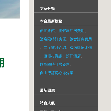
文章分類
本台最新標籤
便宜旅館
、
渡假屋訂房費用
、
酒店限時訂房優
、
旅舍訂房費用
、
二度蜜月介紹
、
國內訂房比價
、
渡假村資訊
、
預訂酒店
、
旅館限時訂房優惠
、
自由行訂房心得分享
最新回應
站台人氣