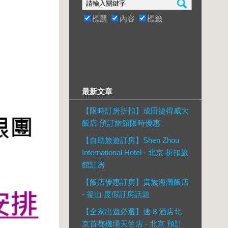
標題
內容
標籤
最新文章
【限時訂房折扣】成田捷得威大
飯店 預訂旅館限時優惠
【自助旅遊訂房】Shen Zhou
International Hotel - 北京 折扣旅
館訂房
【飯店優惠訂房】貴族海灘飯店
- 釜山 度假訂房話題
【全家出遊必選】速 8 酒店北
京首都機場天竺店 - 北京 預訂