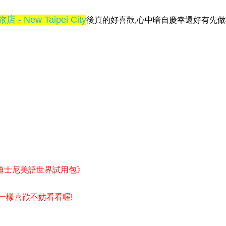
 - New Taipei City
後真的好喜歡,心中暗自慶幸還好有先做
迪士尼美語世界試用包》
也跟我一樣喜歡不妨看看喔!