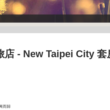
New Taipei City 
興而歸