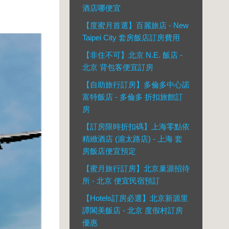
酒店哪便宜
【度蜜月首選】百麗旅店 - New
Taipei City 套房飯店訂房費用
【非住不可】北京 N.E. 飯店 -
北京 背包客便宜訂房
【自助旅行訂房】多倫多中心諾
富特飯店 - 多倫多 折扣旅館訂
房
【訂房限時折扣碼】上海零點依
精緻酒店 (滬太路店) - 上海 套
房飯店便宜預定
【蜜月旅行訂房】北京巢源招待
所 - 北京 便宜民宿預訂
【Hotels訂房必選】北京新源里
譚閣美飯店 - 北京 度假村訂房
優惠