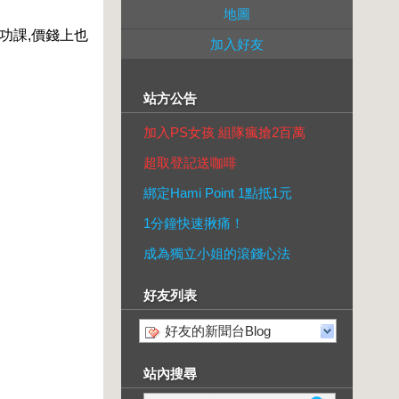
地圖
功課,價錢上也
加入好友
站方公告
加入PS女孩 組隊瘋搶2百萬
超取登記送咖啡
綁定Hami Point 1點抵1元
1分鐘快速揪痛！
成為獨立小姐的滾錢心法
好友列表
好友的新聞台Blog
站內搜尋