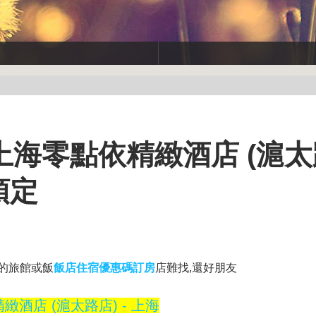
海零點依精緻酒店 (滬太
預定
的旅館或飯
飯店住宿優惠碼訂房
店難找,還好朋友
酒店 (滬太路店) - 上海