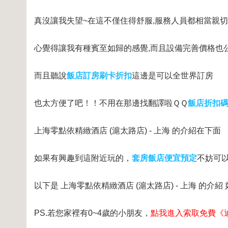
真沒讓我失望~在這不僅住得舒服,服務人員都相當親
心覺得讓我有種賓至如歸的感覺,而且設備完善價格也
而且聽說
飯店訂房刷卡折扣
這邊是可以全世界訂房
也太方便了吧！！不用在那邊找翻譯啦ＱＱ
飯店折扣
上海零點依精緻酒店 (滬太路店) - 上海 的介紹在下面
如果有興趣到這附近玩的，
套房飯店便宜預定
不妨可
以下是 上海零點依精緻酒店 (滬太路店) - 上海 的介
PS.若您家裡有0~4歲的小朋友，
點我進入索取免費《