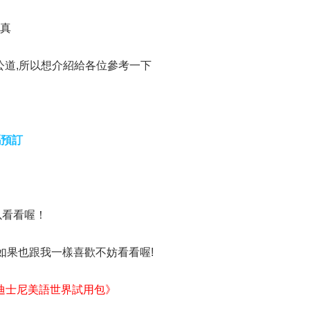
切真
公道,所以想介紹給各位參考一下
碼預訂
以看看喔！
紹 如果也跟我一樣喜歡不妨看看喔!
迪士尼美語世界試用包》