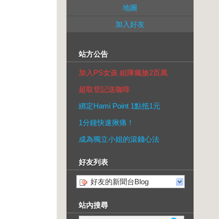
地圖
加入好友
站方公告
加入PS女孩 組隊瘋搶2百萬
超取登記送咖啡
綁定Hami Point 1點抵1元
1分鐘快速揪痛！
成為獨立小姐的滾錢心法
好友列表
好友的新聞台Blog
站內搜尋