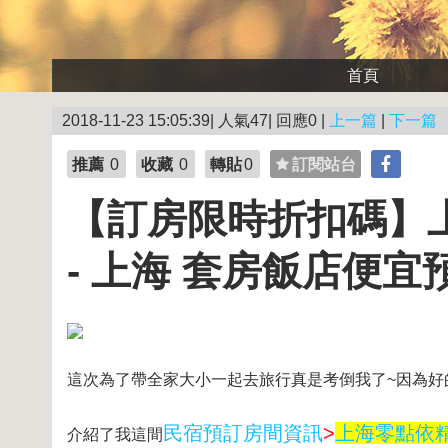
首頁
2018-11-23 15:05:39| 人氣47| 回應0 |
上一篇
|
下一篇
推薦
0
收藏
0
轉貼
0
訂閱站台
【訂房限時折扣碼】上
- 上海 套房飯店便宜
這次為了帶全家大小一起去旅行真是考倒我了~因為好
民宿預訂房間資訊
>
上海零點依精緻
介紹了我這間