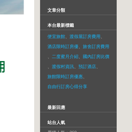
文章分類
本台最新標籤
便宜旅館
、
渡假屋訂房費用
、
酒店限時訂房優
、
旅舍訂房費用
、
二度蜜月介紹
、
國內訂房比價
、
渡假村資訊
、
預訂酒店
、
旅館限時訂房優惠
、
自由行訂房心得分享
最新回應
站台人氣