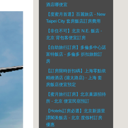
酒店哪便宜
【度蜜月首選】百麗旅店 - New
Taipei City 套房飯店訂房費用
【非住不可】北京 N.E. 飯店 -
北京 背包客便宜訂房
【自助旅行訂房】多倫多中心諾
富特飯店 - 多倫多 折扣旅館訂
房
【訂房限時折扣碼】上海零點依
精緻酒店 (滬太路店) - 上海 套
房飯店便宜預定
【蜜月旅行訂房】北京巢源招待
所 - 北京 便宜民宿預訂
【Hotels訂房必選】北京新源里
譚閣美飯店 - 北京 度假村訂房
優惠