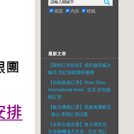
標題
內容
標籤
最新文章
【限時訂房折扣】成田捷得威大
飯店 預訂旅館限時優惠
【自助旅遊訂房】Shen Zhou
International Hotel - 北京 折扣旅
館訂房
【飯店優惠訂房】貴族海灘飯店
- 釜山 度假訂房話題
【全家出遊必選】速 8 酒店北
京首都機場天竺店 - 北京 預訂