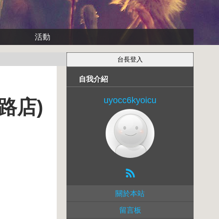
活動
自我介紹
uyocc6kyoicu
路店)
關於本站
留言板