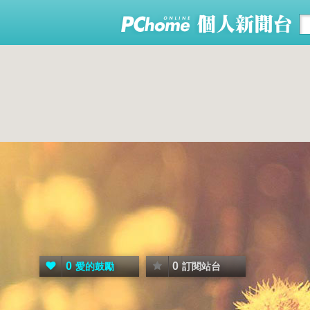
0
0
愛的鼓勵
訂閱站台