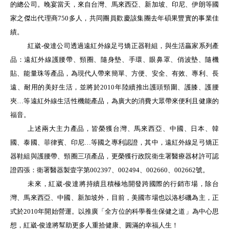
的總公司。晚宴當天，來自台灣、馬來西亞、新加坡、印尼、伊朗等國
家之傑出代理商
750
多人，共同團員歡慶該集團去年碩果豐實的事業佳
績。
紅崴
-
俊達公司透過遠紅外線足弓矯正器鞋組，與生活贏家系列產
品：遠紅外線護腰帶、頸圈、隨身墊、手環、眼鼻罩、俏波墊、隨機
貼、能量珠等產品，為現代人帶來簡單、方便、安全、有效、專利、長
遠、耐用的美好生活，並將於
2010
年陸續推出護頭頸圍、護膝、護腰
夾…等遠紅外線生活性機能產品，為廣大的消費大眾帶來便利且健康的
福音。
上述兩大主力產品，皆榮獲台灣、馬來西亞、中國、日本、韓
國、泰國、菲律賓、印尼…等國之專利認證，其中，遠紅外線足弓矯正
器鞋組與護腰帶、頸圈三項產品，更榮獲行政院衛生署醫療器材許可認
證四張：衛署醫器製壹字第
002397
、
002494
、
002660
、
002662
號。
未來，紅崴
-
俊達將持續且積極地開發跨國際的行銷市場，除台
灣、馬來西亞、中國、新加坡外，目前，美國市場也以洛杉磯為主，正
式於
2010
年開始營運。以推廣「全方位的科學養生保健之道」為中心思
想，紅崴
-
俊達將幫助更多人重拾健康、圓滿的幸福人生！