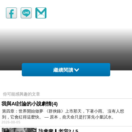
繼續閱讀
郭先權
2017-05-05 12:30:09
你可能感興趣的文章
1. 請問為何上網查 GoodArch 雖有俊達生技
的相關資訊，郤出現康福得的足弓器，到底貴公司
我與AI討論的小說劇情(4)
是賣兩家嗎? 若是，不衝突嗎?
第四章：世界開始做夢 《群俠錄》上市那天，下著小雨。 沒有人想
2. 我太太想買電視廣告一雙 3,980 元的足弓鞋墊，
到，它會紅得這麼快。 — 原本，堯天命只是打算先小量試水。
用分 L 與 M 兩種而已，以身高 165 公分為分野，請
2026-08-05
問貴意見如何 ?
柒參壹▎老宅2 / 5