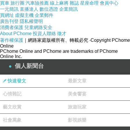
買車
旅行團
汽車險推薦
線上麻將
雜誌
星座命理
會員中心
一元簡訊
直播達人
數位憑證
企業簡訊
買網址
虛擬主機
企業郵件
廣告刊登
隱私權聲明
消費者保護
兒童網路安全
About PChome
投資人聯絡
徵才
著作權保護
｜網路家庭版權所有、轉載必究
‧Copyright PChome
Online
PChome Online and PChome are trademarks of PChome
Online Inc.
個人新聞台
快速發文
最新文章
心情雜記
美食饗宴
藝文欣賞
旅遊玩家
社會萬象
影視娛樂