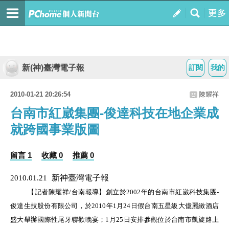
新(神)臺灣電子報
訂閱
我的
2010-01-21 20:26:54
陳耀祥
台南市紅崴集團-俊達科技在地企業成
就跨國事業版圖
留言 1
收藏 0
推薦 0
新神臺灣電子報
2010.01.21
【記者陳耀祥
/
台南報導】
創立於
2002
年的台南市紅崴科技集團
-
俊達生技股份有限公司，於
2010
年
1
月
24
日
假台南五星級大億麗緻酒店
盛大舉辦國際性尾牙聯歡晚宴；
1
月
25
日
安排參觀位於台南市凱旋路上