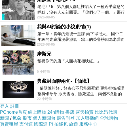
老宅2 / 5 - 第八個人群組裡陷入了一種近乎窒息的
靜默，沒有人立刻回覆。「你們少了一個。」那行
2026-08-05
字像一顆冰冷的鐵釘，硬生生刺進螢
我與AI討論的小說劇情(1)
第一章：袁年的最後一堂課 雨下得很大。 國中二
年級的走廊瀰漫著濕氣，牆上的榮譽榜因為老舊而
2026-08-05
微微捲起。 堯禹舜站在辦公室外，手
摩斯兄
預祝你們的店「人面桃花相映紅。」
9 小時前
典藏封面聊兩句-【仙境】
俗話說的好，好奇心不只能殺死貓 更能把衛斯理
整得慘兮兮 冰天雪地、險死還生，兩個不貪財的
22 小時前
人尋什麼寶？ 人家追尋愛情還
登入
註冊
PChome首頁
線上購物
24h購物
書店
露天拍賣
比比昂代購
新聞
/
氣象
股市
個人新聞台
廣告刊登
加入聯播網
全球購物
買賣租屋
支付連
國際連
Pi 拍錢包
旅遊
服務中心