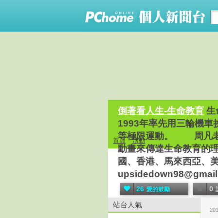
倒著看人生-生命教育
生
1993年率先用三輪機
等極限運動。 周凡老
首頁
活動
動畫來傳達生命教育的
國、香港、馬來西亞、美國、
upsidedown98@gmail
26
0
愛的鼓勵
站台人氣
20