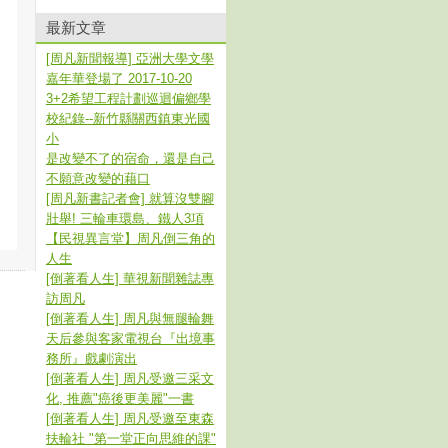
最新文章
[周凡新聞報導] 亞洲大學文學
嘉年華登場了 2017-10-20
3+2希望工程計劃巡迴偏鄉學
校紀錄--新竹縣關西鎮東光國
小
是改變不了的宿命，還是自己
不願意改變的藉口
[周凡新書記者會] 就算沒雙腳
壯舉! 三輪車環島、鐵人3項
【民視異言堂】周凡倒三角的
人生
[倒著看人生] 華視新聞雜誌專
訪周凡
[倒著看人生] 周凡與無腿輪舞
天后參與客家電視台『出境事
務所』戲劇演出
[倒著看人生] 周凡受邀三采文
化, 推薦"癌後更美麗"一書
[倒著看人生] 周凡受邀至東森
扶輪社 "第一堂正向思維的課"