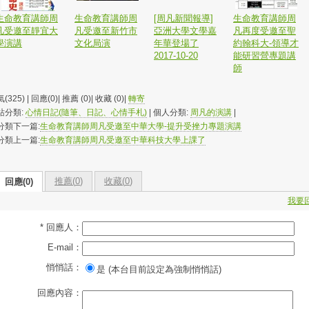
生命教育講師周
生命教育講師周
[周凡新聞報導]
生命教育講師周
凡受邀至靜宜大
凡受邀至新竹市
亞洲大學文學嘉
凡再度受邀至聖
學演講
文化局演
年華登場了
約翰科大-領導才
2017-10-20
能研習營專題講
師
(325) | 回應(0)| 推薦 (
0
)| 收藏 (
0
)|
轉寄
站分類:
心情日記(隨筆、日記、心情手札)
| 個人分類:
周凡的演講
|
分類下一篇:
生命教育講師周凡受邀至中華大學-提升受挫力專題演講
分類上一篇:
生命教育講師周凡受邀至中華科技大學上課了
推薦(
0
)
收藏(
0
)
回應(0)
我要
* 回應人：
E-mail：
悄悄話：
是 (本台目前設定為強制悄悄話)
回應內容：