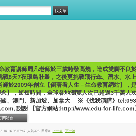
命教育講師周凡老師於三歲時發高燒，造成雙腳不良
車挑戰8天7夜環島壯舉，之後更挑戰飛行傘、潛水、水
師於2009年創立【倒著看人生－生命教育網站】，
理念】，短短時間，全球各地瀏覽人次已超過3千萬人
澳門、新加坡、加拿大。 ※《找我演講》tel:09396
.com, 謝謝 【官方網站:http://www.edu-for-life.co
訂閱站台
12-10-16 08:57:47| 人氣325| 回應0 |
上一篇
|
下一篇