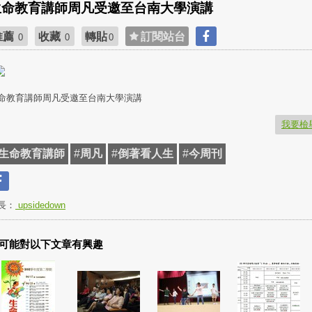
生命教育講師周凡受邀至台南大學演講
推薦
收藏
轉貼
訂閱站台
0
0
0
命教育講師周凡受邀至台南大學演講
我要檢
生命教育講師
#
周凡
#
倒著看人生
#
今周刊
長：
upsidedown
可能對以下文章有興趣