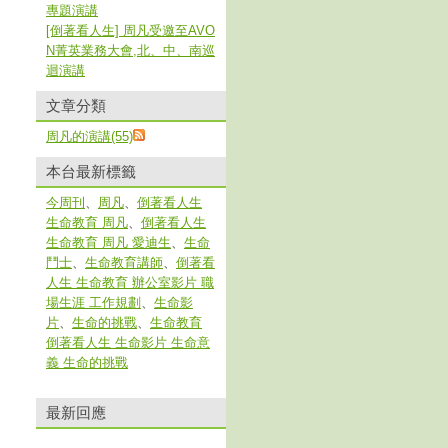
專題演講
[倒著看人生] 周凡受邀至AVO
N菁英業務大會,北、中、南巡
迴演講
文章分類
周凡的演講(55)
本台最新標籤
今周刊
、
周凡
、
倒著看人生
生命教育 周凡
、
倒著看人生
生命教育 周凡 愛迪生
、
生命
鬥士
、
生命教育講師
、
倒著看
人生 生命教育 辦公室影片 職
場生涯 工作規劃
、
生命影
片
、
生命的挑戰
、
生命教育
倒著看人生 生命影片 生命意
義 生命的挑戰
最新回應