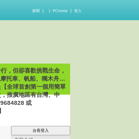
|
|
|
新聞
PChome
登入
於行，但卻喜歡挑戰生命，
上摩托車、帆船、獨木舟…
是【全球首創第一個用簡單
次，推廣地區有台灣、中
84828 或
m】