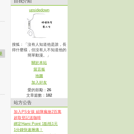
自我介紹
upsidedown
搜狐：「沒有人知道他是誰，長
得什麼樣，但沒有人不知道他的
舉
簡單動漫。」
關於本站
留言板
地圖
加入好友
愛的鼓勵：
26
文章篇數：
182
站方公告
加入PS女孩 組隊瘋搶2百萬
超取登記送咖啡
綁定Hami Point 1點抵1元
1分鐘快速揪痛！