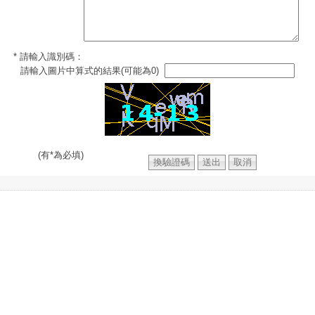
* 請輸入識別碼：
請輸入圖片中算式的結果(可能為0)
(有*為必填)