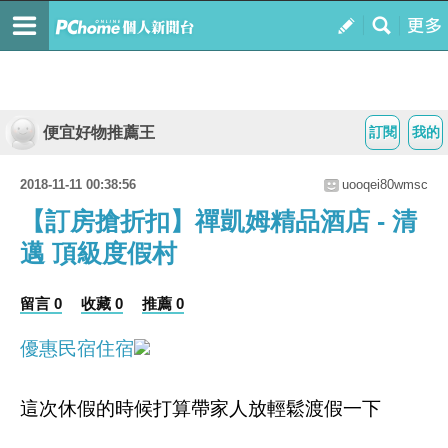
便宜好物推薦王
訂閱
我的
2018-11-11 00:38:56
uooqei80wmsc
【訂房搶折扣】禪凱姆精品酒店 - 清
邁 頂級度假村
留言 0
收藏 0
推薦 0
優惠民宿住宿
這次休假的時候打算帶家人放輕鬆渡假一下