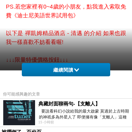
PS.若您家裡有0~4歲的小朋友，
點我進入索取免
費《迪士尼美語世界試用包》
以下是 禪凱姆精品酒店 - 清邁 的介紹 如果也跟
我一樣喜歡不妨看看喔!
↓↓↓限量特優價格按鈕↓↓↓
繼續閱讀
你可能感興趣的文章
典藏封面聊兩句-【支離人】
要說看科幻小說給我的最大啟蒙 莫過於上古時期
的神祇多為外星人了 即便擁有像「支離人」這種
15 小時前
驚世駭俗的神通法門 也未必讀