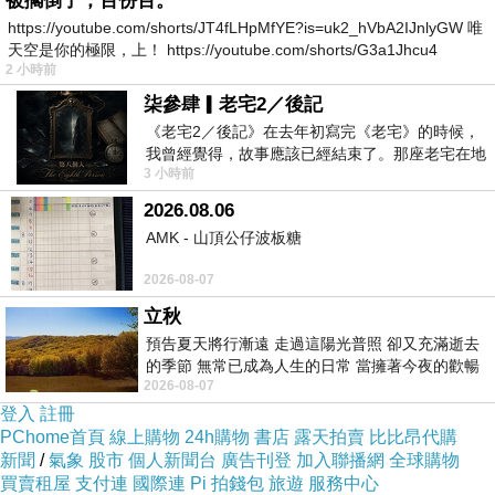
被擱倒了，百份百。
https://youtube.com/shorts/JT4fLHpMfYE?is=uk2_hVbA2IJnlyGW 唯
天空是你的極限，上！ https://youtube.com/shorts/G3a1Jhcu4
2 小時前
柒參肆▎老宅2／後記
《老宅2／後記》在去年初寫完《老宅》的時候，
我曾經覺得，故事應該已經結束了。那座老宅在地
3 小時前
震中倒塌，七個人終於離開那片黑暗，
2026.08.06
AMK - 山頂公仔波板糖
2026-08-07
立秋
預告夏天將行漸遠 走過這陽光普照 卻又充滿逝去
的季節 無常已成為人生的日常 當擁著今夜的歡暢
2026-08-07
舒心 轉眼驟成昨日 而明晨 太陽
登入
註冊
PChome首頁
線上購物
24h購物
書店
露天拍賣
比比昂代購
新聞
/
氣象
股市
個人新聞台
廣告刊登
加入聯播網
全球購物
買賣租屋
支付連
國際連
Pi 拍錢包
旅遊
服務中心