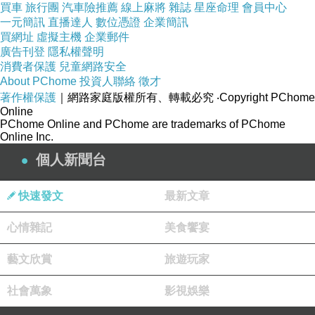
買車
旅行團
汽車險推薦
線上麻將
雜誌
星座命理
會員中心
一元簡訊
直播達人
數位憑證
企業簡訊
買網址
虛擬主機
企業郵件
廣告刊登
隱私權聲明
消費者保護
兒童網路安全
About PChome
投資人聯絡
徵才
著作權保護
｜網路家庭版權所有、轉載必究
‧Copyright PChome
Online
PChome Online and PChome are trademarks of PChome
Online Inc.
個人新聞台
快速發文
最新文章
心情雜記
美食饗宴
藝文欣賞
旅遊玩家
社會萬象
影視娛樂