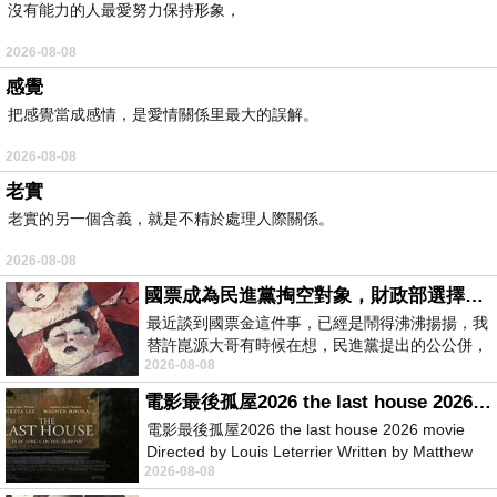
沒有能力的人最愛努力保持形象，
2026-08-08
感覺
把感覺當成感情，是愛情關係里最大的誤解。
2026-08-08
老實
老實的另一個含義，就是不精於處理人際關係。
2026-08-08
國票成為民進黨掏空對象，財政部選擇性失憶
最近談到國票金這件事，已經是鬧得沸沸揚揚，我
替許崑源大哥有時候在想，民進黨提出的公公併，
2026-08-08
其實就是想要國庫通黨庫，鬧出最大的醜
電影最後孤屋2026 the last house 2026 movie
電影最後孤屋2026 the last house 2026 movie
Directed by Louis Leterrier Written by Matthew
2026-08-08
Robinson Starring Greta Lee Wa