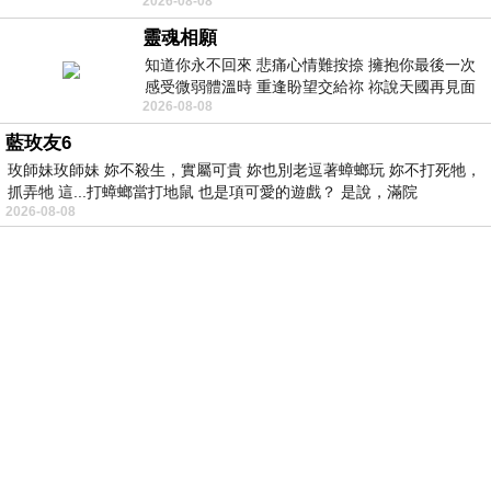
2026-08-08
藍色顏料在白色畫布上揮灑、壓印與流淌
靈魂相願
知道你永不回來 悲痛心情難按捺 擁抱你最後一次
感受微弱體溫時 重逢盼望交給祢 祢說天國再見面
2026-08-08
此刻忍淚說別離 他日靈魂再
藍玫友6
玫師妹玫師妹 妳不殺生，實屬可貴 妳也別老逗著蟑螂玩 妳不打死牠，
抓弄牠 這...打蟑螂當打地鼠 也是項可愛的遊戲？ 是說，滿院
2026-08-08