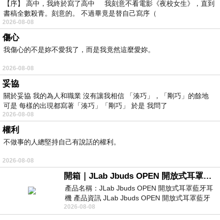
【序】 高中，我終於寫了高中 我刻意不看電影《夜校女生》，直到
書稿全數殺青。刻意的。 不過畢竟是替自己寫序（
2026-08-08
傷心
我傷心的不是妳不愛我了，而是我竟然這麼愛妳。
2026-08-08
妥協
關於妥協 我的為人和職業 沒有讓我相信 「湊巧」，「剛巧」的餘地
可是 每樣的出現都寫著「湊巧」「剛巧」 於是 我問了
2026-08-08
權利
不做事的人總堅持自己有說話的權利。
2026-08-08
開箱｜JLab Jbuds OPEN 開放式耳罩藍牙耳機 - 設計美學，輕巧、透氣、環境音全物理達成！
產品名稱：JLab Jbuds OPEN 開放式耳罩藍牙耳
機 產品資訊 JLab Jbuds OPEN 開放式耳罩藍牙
2026-08-08
耳機評語：非常有特色，值得喜愛美型工