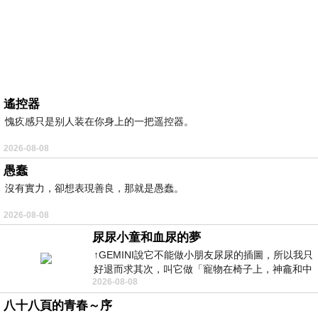
遙控器
愧疚感只是别人装在你身上的一把遥控器。
2026-08-08
愚蠢
沒有實力，卻想表現善良，那就是愚蠢。
2026-08-08
尿尿小童和血尿的夢
↑GEMINI說它不能做小朋友尿尿的插圖，所以我只
好退而求其次，叫它做「寵物在椅子上，神龕和中
2026-08-08
年人臉孔」的畫了。 六月底
八十八頁的青春～序