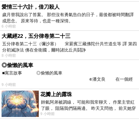
愛情三十六計，借刀殺人
歲月替我說出了答案。 那些沒有勇氣告白的日子，最後都被時間翻譯
成思念。 原來等待，也是一種深情。
6 小時前
大藏經22，五分律卷第二十三
五分律卷第二十三（彌沙塞） 宋罽賓三藏佛陀什共竺道生等 譯 第四
分初滅諍法 佛在舍衛國，爾時諸比丘共鬪諍
8 小時前
◎偷懶的風車
■寓言故事 ◎偷懶的風車
⊕潘文良 在一個經
9 小時前
常颳風的山丘上—&m
花瓣上的露珠
帥氣阿弟被調線， 可能和我常聊天， 作業主管紅
了眼， 阻隔我們隔兩邊。 昨天又問他， 前天她穿
9 小時前
什麼顏色衣服， 不經