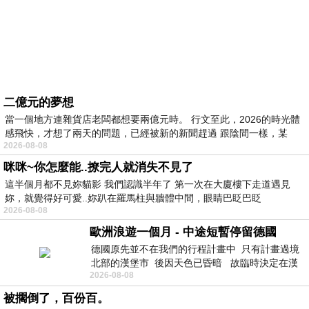
二億元的夢想
當一個地方連雜貨店老闆都想要兩億元時。 行文至此，2026的時光體
感飛快，才想了兩天的問題，已經被新的新聞趕過 跟陰間一樣，某
2026-08-08
咪咪~你怎麼能..撩完人就消失不見了
這半個月都不見妳貓影 我們認識半年了 第一次在大廈樓下走道遇見
妳，就覺得好可愛..妳趴在羅馬柱與牆體中間，眼睛巴眨巴眨
2026-08-08
歐洲浪遊一個月 - 中途短暫停留德國
德國原先並不在我們的行程計畫中 只有計畫過境
北部的漢堡市 後因天色已昏暗 故臨時決定在漢
2026-08-08
堡市吃晚餐和過夜
被擱倒了，百份百。