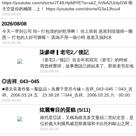
https://youtube.com/shorts/JT4fLHpMfYE?is=uk2_hVbA2IJnlyGW 唯
天空是你的極限，上！ https://youtube.com/shorts/G3a1Jhcu4
2026-08-08
2026/08/08
今天一早到公司 哇~ 打包清的好乾淨啊！ 但上班前 崽崽到現場掃一圈
恩～ 打包的人好可憐喔！ 因為不用一個小時 崽崽又搞到水
2026-08-08
柒參肆▎老宅2／後記
《老宅2／後記》在去年初寫完《老宅》的時候，
我曾經覺得，故事應該已經結束了。那座老宅在地
2026-08-08
震中倒塌，七個人終於離開那片黑暗，
◎吉祥_043~045
■潘文良著作集＞勵益品＞魚雁千里共今緣＞吉祥_043~045 ▽043_吉
祥。2006.03.24.五 23:38:28 ▽044_吉祥。2006.03.25.六 00:00:
2026-08-08
炫麗奪目的蛋糕 (5/11)
維托里亞諾，又稱為維克多艾曼紐二世紀念堂，是
位於義大利羅馬威尼斯廣場和卡比托利歐山之間，
2026-08-08
用以紀念統一義大利統一後的的第一位國