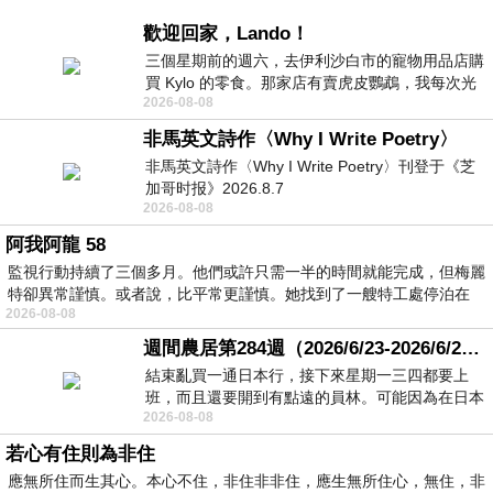
歡迎回家，Lando！
三個星期前的週六，去伊利沙白市的寵物用品店購
買 Kylo 的零食。那家店有賣虎皮鸚鵡，我每次光
2026-08-08
顧都會去看一下。他們偶爾會引進 C
非馬英文詩作〈Why I Write Poetry〉
非馬英文詩作〈Why I Write Poetry〉刊登于《芝
加哥时报》2026.8.7
2026-08-08
阿我阿龍 58
監視行動持續了三個多月。他們或許只需一半的時間就能完成，但梅麗
特卻異常謹慎。或者說，比平常更謹慎。她找到了一艘特工處停泊在
2026-08-08
週間農居第284週（2026/6/23-2026/6/24) 夏至 金黃稻浪洋溢豐收喜悅
結束亂買一通日本行，接下來星期一三四都要上
班，而且還要開到有點遠的員林。可能因為在日本
2026-08-08
花不少錢，星期一出門上班時，心裡沒有一
若心有住則為非住
應無所住而生其心。本心不住，非住非非住，應生無所住心，無住，非