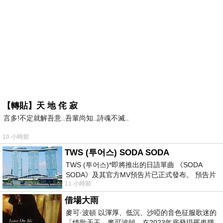
【轉貼】天 地 侘 寂
言多!不定就解吾意..吾輩尚知..詩魂不滅..
10 小時前
TWS (투어스) SODA SODA
TWS (투어스)*即將推出的日語單曲 《SODA
SODA》及其官方MV預告片已正式發布。 預告片
11 小時前
一經發布， 就引發了粉絲們對這次夏季回
借場大雨
麥可·波頓 以渾厚、低沉、沙啞的音色征服歌迷的
「情歌天王」麥可波頓，在2023年底發現罹患腦