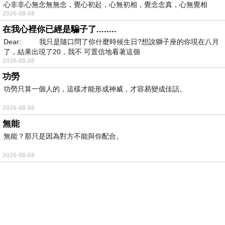
心非非心無念無無念，覺心初起，心無初相，覺念念真，心無覺相
2026-08-08
在我心裡你已經是騙子了........
Dear: 我只是隨口問了你什麼時候生日?想說獅子座的你現在八月
了，結果出現了20，我不 可置信地看著這個
2026-08-08
功勞
功勞只算一個人的，這樣才能形成神威，才容易變成佳話。
2026-08-08
無能
無能？那只是因為對方不能與你配合。
2026-08-08