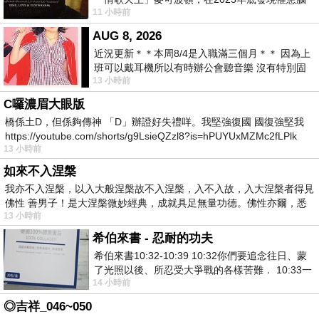
11 小時前
瘤「祈禱早日康復，一切都好」。
AUG 8, 2026
近況更新＊＊本周8/4是入職滿三個月＊＊ 因為上
班可以戴耳機所以有時辦公會聽音樂 沒有特別固
13 小時前
定哪天但就是一周某一天會固定聽'90
C囉濃眉大眼版
橋係土D，但係夠傳神 「D」辦證好失禮咩。我堅強復國 國復強堅我
https://youtube.com/shorts/g9LsieQZzl8?is=hPUYUxMZMc2fLPlk
13 小時前
如來不入涅槃
我亦不入涅槃，以入大般涅槃故不入涅槃，入不入故，入大涅槃者得見
佛性 善男子！是大涅槃微妙經典，成就具足無量功德。佛性亦爾，悉
13 小時前
希伯來書 - 忍耐的功夫
希伯來書10:32-10:39 10:32你們要追念往日、蒙
了光照以後、所忍受大爭戰的各樣苦難． 10:33一
14 小時前
面被毀謗、遭患難、成了戲景、叫眾人
◎吉祥_046~050