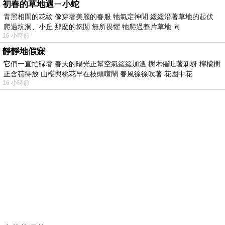
初春的草地遇ㄧ小蛇
青黑相間的花紋 像穿著美麗的春服 牠氣定神閒 緩緩沿著草地的起伏
爬過坑洞、小丘 那麼的悠閒 無所畏懼 牠爬過整片草地 向
16 小時前
靜靜地假寐
它們一直忙碌著 春天的陽光正幫空氣緩緩加溫 樹木催吐著新枒 檸檬樹
正含苞待放 山櫻與桃花早在枝頭喧鬧 春風徐徐吹著 花園中花
16 小時前