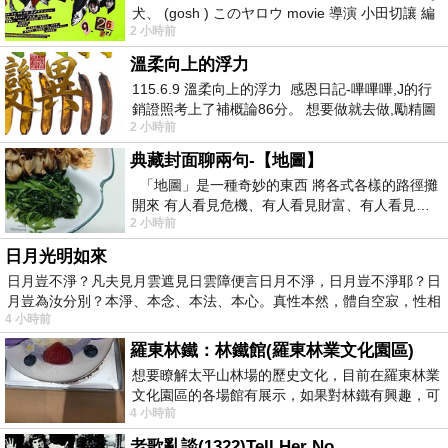
犬、 (gosh ) このヤロウ movie 導演 小田切讓 編
2 小時前
劇: 小田切讓 主演: 小田切讓
溫柔向上的浮力
115.6.9 溫柔向上的浮力 感恩日記-嗶嗶嗶,J的行
銷證照考上了補概論86分。 想要做就去做,勵精圖
2 小時前
治大成功,也是表法,堅持和努力
典藏封面聊兩句-【地圖】
「地圖」是一種奇妙的東西 將各式各樣的路徑攤
開來 有人看見危機、有人看見財富、有人看見…
2 小時前
從中可以發掘出不同的
日月光明如來
日月豈不淨？凡夫見月雲遮見日雲障便言日月不淨，日月豈不淨耶？日
月豈為汝分別？本淨、本念、本法、本心。真性本然，體自空寂，性相
4 小時前
羅東林鐵：林鐵館(羅東林業文化園區)
想要瞭解太平山林場的歷史文化，目前在羅東林業
文化園區的各場館有展示，如果對林鐵有興趣，可
4 小時前
以到林鐵館。 這裡展示從山下
老歌亂談(1322)Tell Her No