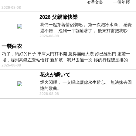
⊕潘文良 一個年輕
2026-08-08
的墨客，在京城的古玩肆裡
2026 父親節快樂
我們一起穿著情侶裝吧， 第一次泡冷水澡， 感覺
還不錯， 泡到一半就睡著了， 後來打雷把我吵
2026-08-08
醒， 手
一襲白衣
巧了，約好的日子 車庫大門打不開 急得滿頭大漢 妳已經出門 虛驚一
場，趕到高鐵左營站恰好 新加坡，我只去過一次 妳的行程總是排的
2026-08-08
花火が瞬いて
煙火閃耀， 一支唱出讓你永生難忘、 無法抹去回
憶的歌曲。
2026-08-08