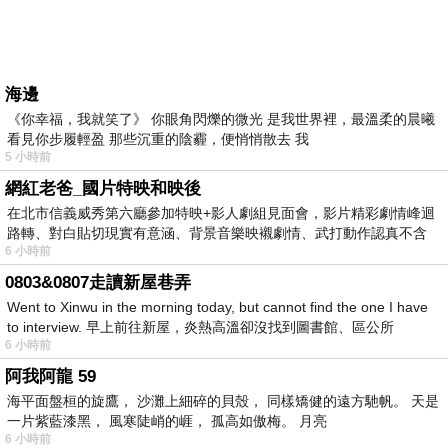
海邊
《你幸福，我就笑了》 你眼角閃爍的微光 是我世界裡，最溫柔的晨曦
看見你步履輕盈 那些沉重的陰霾，便悄悄散去 我
5 小時前
網紅老爸_國片特映和映後
在北市信義威秀第六廳參加特映+影人劇組見面會，影片精彩劇情峰迴
路轉、對白貼切現實有意涵、背景音樂映襯劇情、武打動作認真不含
6 小時前
糊、
0803&0807走讀新屋巷弄
Went to Xinwu in the morning today, but cannot find the one I have
to interview. 早上前往新屋，炎熱高溫卻沒找到圖書館、區公所
6 小時前
阿我阿龍 59
海平面盤桓的旋鷹， 沙灘上細碎的貝殼， 同樣矯健的遠方馳帆。 天是
一片紫藍漆黑， 風寒陡峭的崕， 孤高如傲梅。 月亮
6 小時前