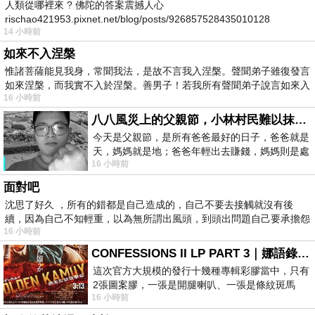
人類從哪裡來 ? 佛陀的答案震撼人心
rischao421953.pixnet.net/blog/posts/926857528435010128
14 小時前
如來不入涅槃
惟諸菩薩能見我身，常聞我法，是故不言我入涅槃。聲聞弟子雖復發言
如來涅槃，而我實不入於涅槃。善男子！若我所有聲聞弟子說言如來入
16 小時前
八八風災上的父親節，小林村民難以抹滅的痛
今天是父親節，是所有爸爸最好的日子，爸爸就是
天，媽媽就是地；爸爸年輕出去賺錢，媽媽則是處
16 小時前
理家務，職業不分高低貴賤，只有人品才
面對吧
沈思了好久 ，所有的錯都是自己造成的，自己不要去接觸就沒有後
續，因為自己不知輕重，以為無所謂出風頭，到頭出問題自己要承擔怨
16 小時前
不
CONFESSIONS II LP PART 3｜娜語錄II LP PART 3
這次官方大規模的發行十幾種專輯彩膠當中，只有
2張圖案膠，一張是開腿喇叭、一張是條紋斑馬
16 小時前
版；目前官網上只剩澳洲商店AU STORE