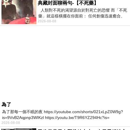
典藏封面聊兩句-【不死藥】
人類對不死的渴望源自於對死亡的恐懼 而「不死
藥」就這樣橫擺在你面前： 任何創傷迅速癒合、
2026-08-08
停止衰老、痛覺消失…堪
為了
為了那每一個不眠的夜 https://youtube.com/shorts/021xLpZ0W9g?
is=9VvB2Aqpnp3WIKzl https://youtu.be/T9R6YZ294Hc?is=
2026-08-08