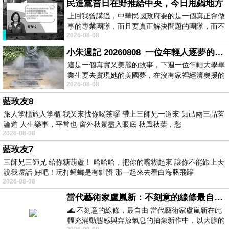
民進黨昔日在野推給中央，今日甩鍋地方
上回我曾講過，中華民國政府要的是一個真正會做
事的專業團隊，而且要真正解決問題的團隊，而不
2026-08-08
是只會到處甩鍋的雙標團隊，最近民進黨
小朱週記 20260808_一位年輕人逐夢的真實故事
這是一個真實又美麗的故事，下週一位年輕大學畢
業生要去實現她的美國夢，在沒有家裡經濟奧援的
2026-08-08
情況下，靠著自我努力工作累積出國基
藍玫友8
旅人掌櫃旅人掌櫃 我又來找你喝茶囉 帶上三師兄一道來 知己兩三品茗
論道 人生樂事，平常也 窗外秋景盡入眼底 秋風秋葉，愁
2026-08-08
藍玫友7
三師兄三師兄 給你糖葫蘆！ 哈哈哈，把你的嘴糊起來 讓你不能跟上天
說我壞話 好吧！玩打蟑螂是有點髒 那一起來去看白海豚飛躍
2026-08-08
當代藝術家盧嵐新：不刻意的線條最自由，讓色彩流動、筆觸自己說話
🌊 不刻意的線條，最自由 當代藝術家盧嵐新在此
幅充滿動態感與奔放氣息的抽象新作中，以大膽的