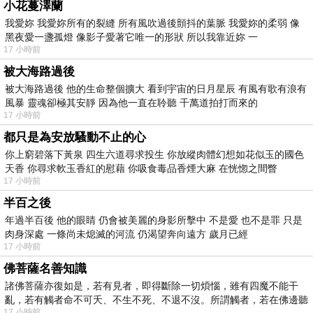
小花蔓澤蘭
我愛妳 我愛妳所有的裂縫 所有風吹過後顫抖的葉脈 我愛妳的柔弱 像
黑夜愛一盞孤燈 像影子愛著它唯一的形狀 所以我靠近妳 一
17 小時前
被大海路過後
被大海路過後 他的生命整個擴大 看到宇宙的日月星辰 有風有歌有浪有
風暴 靈魂卻極其安靜 因為他一直在聆聽 千萬道拍打而來的
17 小時前
都只是為安放騷動不止的心
你上窮碧落下黃泉 四生六道尋求投生 你放縱肉體幻想如花似玉的國色
天香 你尋求軟玉香紅的慰藉 你吸食毒品香煙大麻 在恍惚之間瞥
17 小時前
半百之後
年過半百後 他的眼睛 仍會被美麗的身影所擊中 不是愛 也不是罪 只是
肉身深處 一條尚未熄滅的河流 仍渴望奔向遠方 歲月已經
17 小時前
佛菩薩名善知識
諸佛菩薩亦復如是，若有見者，即得斷除一切煩惱，雖有四魔不能干
亂，若有觸者命不可夭、不生不死、不退不沒。所謂觸者，若在佛邊聽
17 小時前