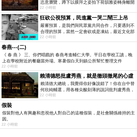
恣意瀏覽，蹲下以膜拜之姿拍下荷韻雅姿轉身離開
22 小時前
時我把美麗的遐想掛在亭亭葉柄上盼望
狂砍公視預算，民進黨一哭二鬧三上吊
嚴審預算，是我們與民眾黨共同合作，只要遇到不
合理的預算，當然一定會砍或是凍結，最近文化部
22 小時前
要編列公視和Taiwan plus預算，在110年
春燕---(二)
《 春 燕 》 三、你們唱戲的 春燕考進輔仁大學。平日在學校工讀，晚
上在學校附近的餐廳當外場。寒暑假白天到鎮公所幫忙整理文件
22 小時前
賴清德怒批盧秀燕，就是徹頭徹尾的心虛
賴清德大總統，我覺得你好像說錯了！你在台中替
何欣純輔選，用各種尖酸刻薄的說詞批判盧秀燕，
22 小時前
罵她施政滿意度輸給陳其邁，甚至還說盧
假裝
假裝對他人有興趣和忽視他人對自己的這種假裝，是社會關係維持的主
因。
22 小時前