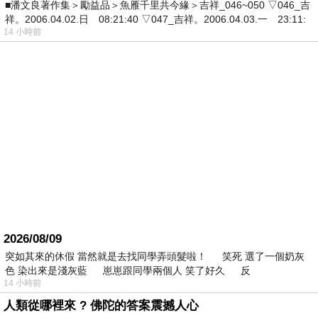
■潘文良著作集＞勵益品＞魚雁千里共今緣＞吉祥_046~050 ▽046_吉
祥。2006.04.02.日 08:21:40 ▽047_吉祥。2006.04.03.一 23:11:
14 小時前
2026/08/09
突如其來的休假 當然就是去找同學弄頭髮啦！ 笑死 選了一個奶灰
色 染出來是淺灰藍 崽崽跟同學兩個人 笑了好久 反
14 小時前
人類從哪裡來 ? 佛陀的答案震撼人心