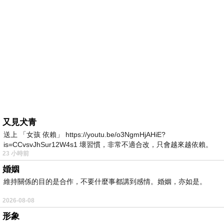
又見犬青
送上 「女孩 依賴」 https://youtu.be/o3NgmHjAHiE?
is=CCvsvJhSur12W4s1 壞習慣，非常不適合改，只會越來越依賴。
23 小時前
我害怕的
婚姻
維持關係的目的是合作，不要什麼事都講到感情。婚姻，亦如是。
2026-08-08
形象