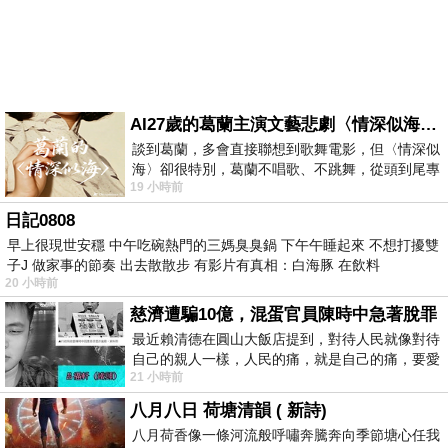
AI27歲的葛蘭主演文藝悲劇〈情深似海〉 #戀上老電影 #葛蘭 #粟子
談到葛蘭，多會直接聯想到歌舞電影，但〈情深似
海〉卻很特別，葛蘭不唱歌、不跳舞，從頭到尾專
19 小時前
心演戲。拍攝期間，經常工作超過12個鐘
日記0808
早上很現世安穩 中午吃碗熱門的三媽臭臭鍋 下午午睡起來 不想打擾雙
子J 做家事的節奏 出去散散步 有影片有真相：白海豚 在飲料
20 小時前
慈濟遭騙10億，混蛋官員陳時中急著脫罪
最近賴清德在圓山大飯店提到，對待人民就像對待
自己的親人一樣，人民的痛，就是自己的痛，要愛
21 小時前
民如親，說的這麼好聽，實際上根本沒做
八月八日 荷塘清韻 ( 新詩)
八月荷香像一條河流般呼嘯奔騰奔向季節塘心任我