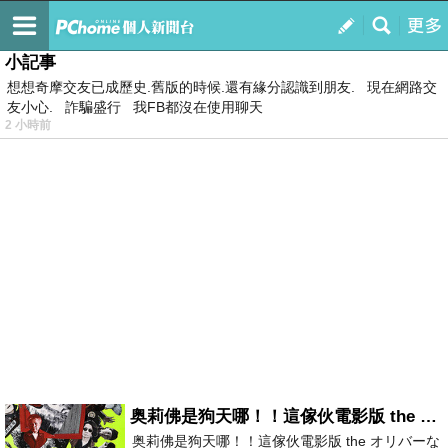
我的
最新文章
小記事
想想奇摩交友已成歷史.舊版的時候.還有緣分認識到朋友. 現在網路交
友小心. 詐騙盛行 我FB都沒在使用聊天
2 小時前
奥莉佛是狗天哪！！這傢伙電影版 the オリバーな犬、 (gosh ) このヤロウ movie
奥莉佛是狗天哪！！這傢伙電影版 the オリバーな