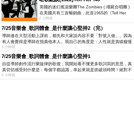
英國的迷幻搖滾樂團The Zombies ( 殭屍合唱團 )
在美國共有三首暢銷曲，此首1965的《Tell Her
4 小時前
No》即為其中之一，在告示牌百大單曲
7/25音樂會_歌詞體會_是什麼讓心堅持2（完）
導師連在大型活動上課前，都先和大家說內容不要「對號入做」。因為
有人會覺得是導師在指責他本人。我自己的角度是：人性就是貪瞋癡慢
5 小時前
7/25音樂會_歌詞體會_是什麼讓心堅持1
自從導師創作流行樂旋律的歌後，我開始看不懂更多歌詞寫的意思，真
真切切感受到什麼是：每個字都認識，串起來就是抓破頭時間！絕對不
5 小時前