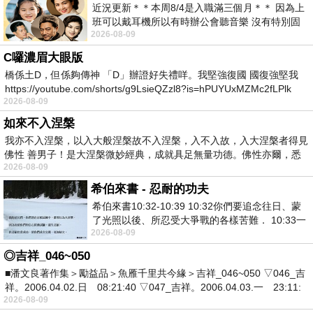
近況更新＊＊本周8/4是入職滿三個月＊＊ 因為上
班可以戴耳機所以有時辦公會聽音樂 沒有特別固
2026-08-09
定哪天但就是一周某一天會固定聽'90
C囉濃眉大眼版
橋係土D，但係夠傳神 「D」辦證好失禮咩。我堅強復國 國復強堅我
https://youtube.com/shorts/g9LsieQZzl8?is=hPUYUxMZMc2fLPlk
2026-08-09
如來不入涅槃
我亦不入涅槃，以入大般涅槃故不入涅槃，入不入故，入大涅槃者得見
佛性 善男子！是大涅槃微妙經典，成就具足無量功德。佛性亦爾，悉
2026-08-09
希伯來書 - 忍耐的功夫
希伯來書10:32-10:39 10:32你們要追念往日、蒙
了光照以後、所忍受大爭戰的各樣苦難． 10:33一
2026-08-09
面被毀謗、遭患難、成了戲景、叫眾人
◎吉祥_046~050
■潘文良著作集＞勵益品＞魚雁千里共今緣＞吉祥_046~050 ▽046_吉
祥。2006.04.02.日 08:21:40 ▽047_吉祥。2006.04.03.一 23:11:
2026-08-09