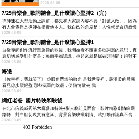
2026-08-09
No》即為其中之一，在告示牌百大單曲
7/25音樂會_歌詞體會_是什麼讓心堅持2（完）
導師連在大型活動上課前，都先和大家說內容不要「對號入做」。因為
有人會覺得是導師在指責他本人。我自己的角度是：人性就是貪瞋癡慢
2026-08-09
7/25音樂會_歌詞體會_是什麼讓心堅持1
自從導師創作流行樂旋律的歌後，我開始看不懂更多歌詞寫的意思，真
真切切感受到什麼是：每個字都認識，串起來就是抓破頭時間！絕對不
2026-08-09
海邊
《你幸福，我就笑了》 你眼角閃爍的微光 是我世界裡，最溫柔的晨曦
看見你步履輕盈 那些沉重的陰霾，便悄悄散去 我
2026-08-09
網紅老爸_國片特映和映後
在北市信義威秀第六廳參加特映+影人劇組見面會，影片精彩劇情峰迴
路轉、對白貼切現實有意涵、背景音樂映襯劇情、武打動作認真不含
2026-08-09
糊、