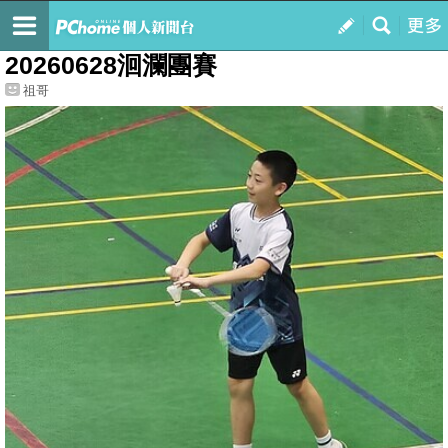
我的
最新文章
20260628洄瀾團賽
祖哥