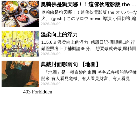
奥莉佛是狗天哪！！這傢伙電影版 the オリバーな犬、 (gosh ) このヤロウ movie
奥莉佛是狗天哪！！這傢伙電影版 the オリバーな
犬、 (gosh ) このヤロウ movie 導演 小田切讓 編
2026-08-09
劇: 小田切讓 主演: 小田切讓
溫柔向上的浮力
115.6.9 溫柔向上的浮力 感恩日記-嗶嗶嗶,J的行
銷證照考上了補概論86分。 想要做就去做,勵精圖
2026-08-09
治大成功,也是表法,堅持和努力
典藏封面聊兩句-【地圖】
「地圖」是一種奇妙的東西 將各式各樣的路徑攤
開來 有人看見危機、有人看見財富、有人看見…
2026-08-09
從中可以發掘出不同的