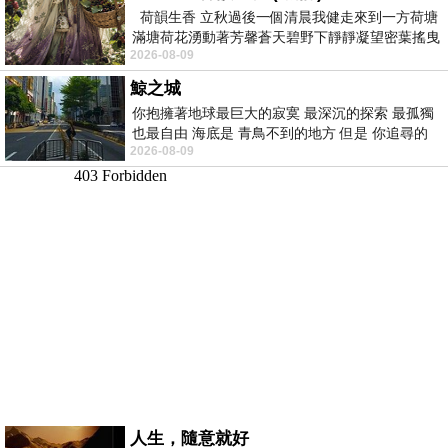
荷韻生香 立秋過後一個清晨我健走來到一方荷塘
滿塘荷花湧動著芳馨蒼天碧野下靜靜凝望密葉搖曳
2026-08-09
幽泉中復有蛙鳴嘓嘓水波裡搖曳
鯨之城
你抱擁著地球最巨大的寂寞 最深沉的探索 最孤獨
也最自由 海底是 青鳥不到的地方 但是 你追尋的
2026-08-09
幸福 可以比珍珠更
人生，隨意就好