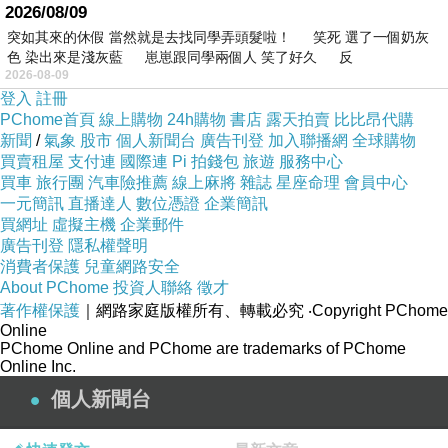
2026/08/09
突如其來的休假 當然就是去找同學弄頭髮啦！ 笑死 選了一個奶灰
色 染出來是淺灰藍 崽崽跟同學兩個人 笑了好久 反
2026-08-09
登入
註冊
PChome首頁
線上購物
24h購物
書店
露天拍賣
比比昂代購
新聞
/
氣象
股市
個人新聞台
廣告刊登
加入聯播網
全球購物
買賣租屋
支付連
國際連
Pi 拍錢包
旅遊
服務中心
買車
旅行團
汽車險推薦
線上麻將
雜誌
星座命理
會員中心
一元簡訊
直播達人
數位憑證
企業簡訊
買網址
虛擬主機
企業郵件
廣告刊登
隱私權聲明
消費者保護
兒童網路安全
About PChome
投資人聯絡
徵才
著作權保護
｜網路家庭版權所有、轉載必究
‧Copyright PChome
Online
PChome Online and PChome are trademarks of PChome
Online Inc.
個人新聞台