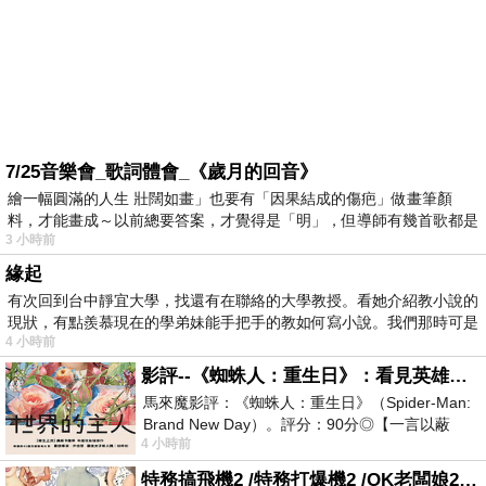
7/25音樂會_歌詞體會_《歲月的回音》
繪一幅圓滿的人生 壯闊如畫」也要有「因果結成的傷疤」做畫筆顏
料，才能畫成～以前總要答案，才覺得是「明」，但導師有幾首歌都是
3 小時前
在教
緣起
有次回到台中靜宜大學，找還有在聯絡的大學教授。看她介紹教小說的
現狀，有點羨慕現在的學弟妹能手把手的教如何寫小說。我們那時可是
4 小時前
影評--《蜘蛛人：重生日》：看見英雄的孤獨與重生
馬來魔影評：《蜘蛛人：重生日》（Spider-Man:
Brand New Day）。評分：90分◎【一言以蔽
4 小時前
之】：一個失去一切的英雄，學會放下孤獨、
特務搞飛機2 /特務打爆機2 /OK老闆娘2 OK! Madam: Bon Voyage