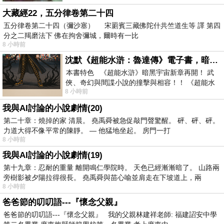
大藏經22，五分律卷第二十四
五分律卷第二十四（彌沙塞） 宋罽賓三藏佛陀什共竺道生等 譯 第四
分之二羯磨法下 佛在拘舍彌城，爾時有一比
8 小時前
沈默《超能水滸：魯達傳》電子書，暗黑宇宙新章，一一五年八月璀璨上架！
本書特色 《超能水滸》暗黑宇宙新章再開！ 武
俠、奇幻與間諜小說的撞擊與相容！！ 《超能水
8 小時前
滸》系列第四部變幻登場
我與AI討論的小說劇情(20)
第二十章：燒掉的家 清晨。 堯禹舜被急促敲門聲驚醒。 砰、砰、砰。
力道大得不像平常的陳靜。 — 他猛地坐起。 房門一打
8 小時前
我與AI討論的小說劇情(19)
第十九章：忍耐的重量 離開鳴仁學院時。 天色已經漸漸暗了。 山路兩
旁樹影被夕陽拉得很長。 堯禹舜與苗心喻並肩走在下坡道上，兩
8 小時前
爸爸節的叨叨語---『懷念父親』
爸爸節的叨叨語---『懷念父親』 我的父親林建祥老師: 福建詔安中學