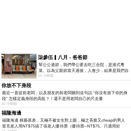
柒參伍▎八月 - 爸爸節
幫公公過節，我們帶公婆去吃三合院，是港式粵
菜。以為父親節當天過後，人會少，結果是我們自
20 小時前
己想多了。人陸續地進，滿滿都是人，個人
你放不下身段
最近一直從前老闆，以及朋友的前老闆聽到這句話:“你沒有放下你的身
段” 怎樣定義身段的高低？！還不是用老闆自己的尺去量
20 小時前
福隆海邊
福隆海邊 棋藝甚差，又極不被女生對上眼，極之吝嗇又cheap的男人
冒充老人用NT$75搞了張老人優待票（優待票─NT$75。只適用於