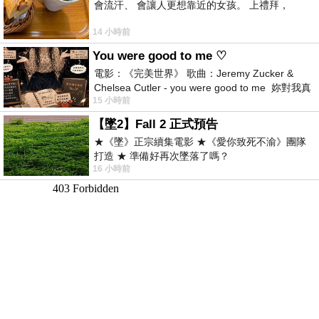
會流汗、 會讓人更想靠近的女孩。 上禮拜，
14 小時前
You were good to me ♡
電影：《完美世界》 歌曲：Jeremy Zucker &
Chelsea Cutler - you were good to me 妳對我真
15 小時前
好 因
【墜2】Fall 2 正式預告
★《墜》正宗續集電影 ★《愛你致死不渝》團隊
打造 ★ 準備好再次墜落了嗎？
16 小時前