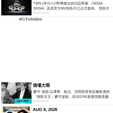
TWS (투어스)*即將推出的日語單曲 《SODA
SODA》及其官方MV預告片已正式發布。 預告片
2026-08-09
一經發布， 就引發了粉絲們對這次夏季回
借場大雨
麥可·波頓 以渾厚、低沉、沙啞的音色征服歌迷的
「情歌天王」麥可波頓，在2023年底發現罹患腦
2026-08-09
瘤「祈禱早日康復，一切都好」。
AUG 8, 2026