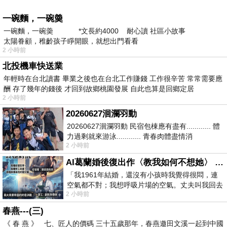
一碗麵，一碗羮
一碗麵，一碗羮 *文長約4000 耐心讀 社區小故事
太陽眷顧，稚齡孩子睜開眼，就想出門看看
2 小時前
北投機車快送業
年輕時在台北讀書 畢業之後也在台北工作賺錢 工作很辛苦 常常需要應
酬 存了幾年的錢後 才回到故鄉桃園發展 自此也算是回鄉定居
2 小時前
20260627洄瀾羽動
20260627洄瀾羽動 民宿包棟應有盡有............ 體
力過剩就來游泳............ 青春肉體盡情消
2 小時前
磨............ 晚餐不必
AI葛蘭婚後復出作〈教我如何不想她〉 #戀上老電影 #葛蘭 #粟子
「我1961年結婚，還沒有小孩時我覺得很悶，連
空氣都不對；我想呼吸片場的空氣。丈夫叫我回去
2 小時前
試試看……拍了〈教我如何不想她〉（1963
春燕---(三)
《 春 燕 》 七、匠人的價碼 三十五歲那年，春燕邀田文溪一起到中國