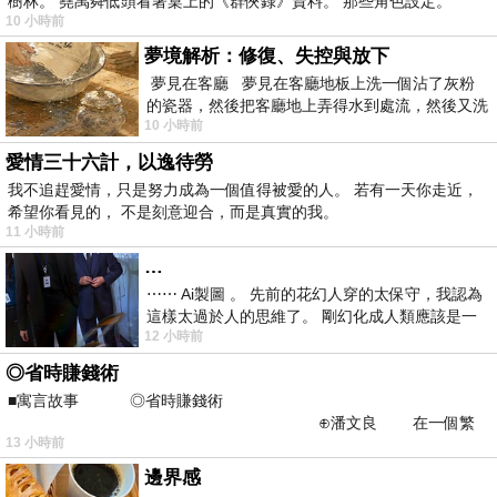
樹林。 堯禹舜低頭看著桌上的《群俠錄》資料。 那些角色設定。
10 小時前
夢境解析：修復、失控與放下
夢見在客廳 夢見在客廳地板上洗一個沾了灰粉
的瓷器，然後把客廳地上弄得水到處流，然後又洗
10 小時前
一頂棒球潮帽，後來發現帽
愛情三十六計，以逸待勞
我不追趕愛情，只是努力成為一個值得被愛的人。 若有一天你走近，
希望你看見的， 不是刻意迎合，而是真實的我。
11 小時前
…
⋯⋯ Ai製圖 。 先前的花幻人穿的太保守，我認為
這樣太過於人的思維了。 剛幻化成人類應該是一
12 小時前
絲不掛吧？ 當然這樣是創不出
◎省時賺錢術
■寓言故事 ◎省時賺錢術
⊕潘文良 在一個繁
13 小時前
華的商業街上，有兩家傳統
邊界感