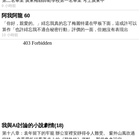
第二名畢業 廣東梅縣師範學校第一名畢業 考上廣東中
9 小時前
阿我阿龍 60
「你好，親愛的。」緋忘我真的忘了梅麗特還在甲板下面，這或許可以
算作「也許緋忘我不適合秘密行動」評價的一面，但她沒有表現出
10 小時前
我與AI討論的小說劇情(18)
第十八章：袁年留下的牢籠 辦公室裡安靜得令人難受。 窗外山風吹過