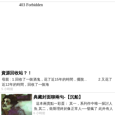
資源回收站？！
母親 : 1.回收了一個酒鬼，花了近15年的時間，擺脫... 2.又花了
近12年的時間，回收了一個海
5 小時前
典藏封面聊兩句-【沉船】
這本兩賣點一彩蛋： 其一，系列作中唯一探討人
魚 其二，衛斯理終於像正常人──發瘋了 此外有人
6 小時前
在南極打死北極熊（@《地心