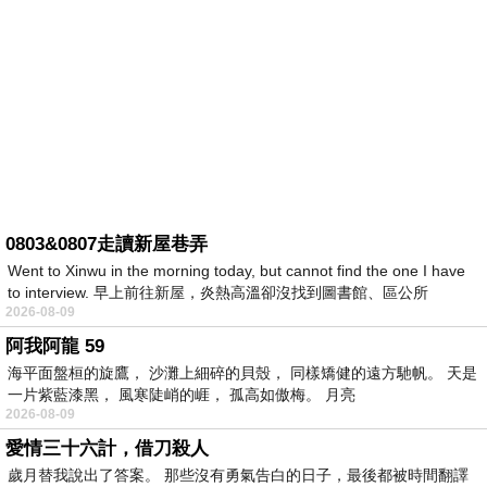
0803&0807走讀新屋巷弄
Went to Xinwu in the morning today, but cannot find the one I have
to interview. 早上前往新屋，炎熱高溫卻沒找到圖書館、區公所
2026-08-09
阿我阿龍 59
海平面盤桓的旋鷹， 沙灘上細碎的貝殼， 同樣矯健的遠方馳帆。 天是
一片紫藍漆黑， 風寒陡峭的崕， 孤高如傲梅。 月亮
2026-08-09
愛情三十六計，借刀殺人
歲月替我說出了答案。 那些沒有勇氣告白的日子，最後都被時間翻譯