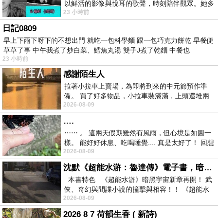
以鮮活的影像與悅耳的歌聲，時刻陪伴觀眾。她多
23 小時前
才多藝、陽光開朗的形象，不僅保留在電影
日記0809
早上下雨下呀下的不想出門 就吃一包科學麵 跟一包巧克力餅乾 早餐便
草草了事 中午我煮了炒白菜、鱈魚丸湯 雙子J煮了乾麵 中餐也
23 小時前
感謝陌生人
拉著小拉車上賣場，為即將到來的中元節預作準
備。 買了好多物品，小拉車裝滿滿，上頭還堆兩
2026-08-09
紙箱。 雖辛苦了點，這點程度我一個人搬
….
⋯⋯ 。 這兩天假期雖然有風雨，但心境是如圖一
樣。 能好好休息、吃喝睡覺.... 真是太好了！ 回想
2026-08-09
起來，以前根本就很難有這
沈默《超能水滸：魯達傳》電子書，暗黑宇宙新章，一一五年八月璀璨上架！
本書特色 《超能水滸》暗黑宇宙新章再開！ 武
俠、奇幻與間諜小說的撞擊與相容！！ 《超能水
2026-08-09
滸》系列第四部
2026 8 7 荷韻生香 ( 新詩)