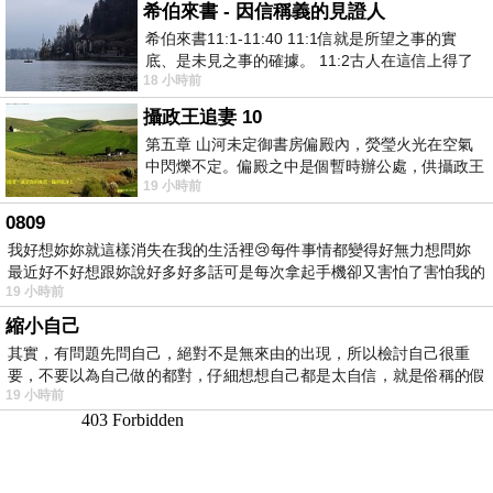
希伯來書 - 因信稱義的見證人
希伯來書11:1-11:40 11:1信就是所望之事的實
底、是未見之事的確據。 11:2古人在這信上得了
18 小時前
美好的證據。 11:3我們因着信、就知道
攝政王追妻 10
第五章 山河未定御書房偏殿內，熒瑩火光在空氣
中閃爍不定。偏殿之中是個暫時辦公處，供攝政王
19 小時前
於皇宮內廷裡處理公務已然很多年。房內
0809
我好想妳妳就這樣消失在我的生活裡😢每件事情都變得好無力想問妳
最近好不好想跟妳說好多好多話可是每次拿起手機卻又害怕了害怕我的
19 小時前
出現
縮小自己
其實，有問題先問自己，絕對不是無來由的出現，所以檢討自己很重
要，不要以為自己做的都對，仔細想想自己都是太自信，就是俗稱的假
19 小時前