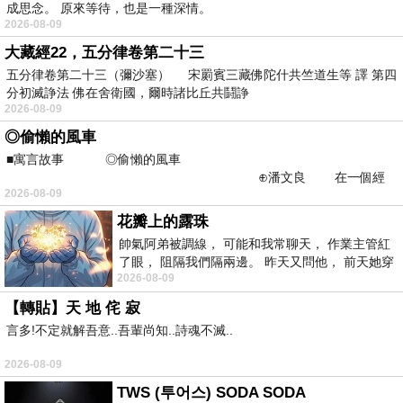
成思念。 原來等待，也是一種深情。
2026-08-09
大藏經22，五分律卷第二十三
五分律卷第二十三（彌沙塞） 宋罽賓三藏佛陀什共竺道生等 譯 第四
分初滅諍法 佛在舍衛國，爾時諸比丘共鬪諍
2026-08-09
◎偷懶的風車
■寓言故事 ◎偷懶的風車
⊕潘文良 在一個經
2026-08-09
常颳風的山丘上—&m
花瓣上的露珠
帥氣阿弟被調線， 可能和我常聊天， 作業主管紅
了眼， 阻隔我們隔兩邊。 昨天又問他， 前天她穿
2026-08-09
什麼顏色衣服， 不經
【轉貼】天 地 侘 寂
言多!不定就解吾意..吾輩尚知..詩魂不滅..
2026-08-09
TWS (투어스) SODA SODA