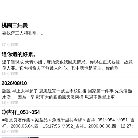
桃園三結義
要找齊三人和孔明。。
17 小時前
追你追的好累。
逮了個現成 犬青小姐，麻煩您跟我回忠情局。你現在正式被控，故意
傷人罪。它包括偷去了無數人的心。其中我也是苦主。你的刑
18 小時前
2026/08/10
話說 早上太早起了 崽崽送完一號去學校以後 回家第一件事 先洗個熱
水澡 因為一早 那雨大的跟颱風天沒兩樣 崽崽不過就上車
18 小時前
◎吉祥_051~054
■潘文良著作集＞勵益品＞魚雁千里共今緣＞吉祥_051~054 ▽051_吉
祥。2006.05.04.四 15:17:56 ▽052_吉祥。2006.06.08.四 12:27:
18 小時前