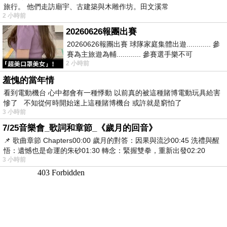
旅行。 他們走訪廟宇、古建築與木雕作坊。田文溪常
2 小時前
20260626報團出賽
20260626報團出賽 球隊家庭集體出遊............ 參
賽為主旅遊為輔............ 參賽選手樂不可
2 小時前
支............ 賽前旅遊
羞愧的當年情
看到電動機台 心中都會有一種悸動 以前真的被這種賭博電動玩具給害
慘了 不知從何時開始迷上這種賭博機台 或許就是窮怕了
3 小時前
7/25音樂會_歌詞和章節_《歲月的回音》
📌 歌曲章節 Chapters00:00​ 歲月的對答：因果與流沙00:45​ 洗禮與醒
悟：遺憾也是命運的朱砂01:30​ 轉念：緊握雙拳，重新出發02:20
3 小時前