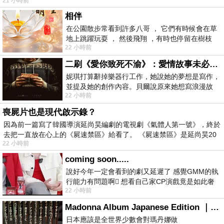
21 小時前
相伴
在公園散步常看到許多八哥 ， 它們有時候會在草
地上跳躍玩耍 ， 然後飛翔 ，有時也停留在樹枝
22 小時前
上，它們身軀是咖啡色的，鳥喙是黃色
二刷《愛你致死不渝》：愛情故事未必是浪漫故事
妮琪打算辭掉樂器行工作，她說她的夢想是寫作，
並提及她的創作內容。貝爾說原來她想寫浪漫故
22 小時前
事，妮琪回應：「不是浪漫故事，是愛情
喪屍片也是現代啟示錄？
因為前一篇寫了韓國導演延尚昊編劇的電視劇《氣體人第一號》，終於
去把一直放在心上的《屍速禁區》給看了。 《屍速禁區》是延尚昊20
22 小時前
coming soon.....
說好今年一定會看到的劇又延遲了 感覺GMM的執
行能力有問題啊🫩 想看自己家CP演戲竟是如此奢
22 小時前
侈的事 GMM你說看看啊😑 先把劇放
Madonna Album Japanese Edition ｜瑪丹娜專輯們2026年日本版重發系列
日本應該是全世界少數會對瑪丹娜做