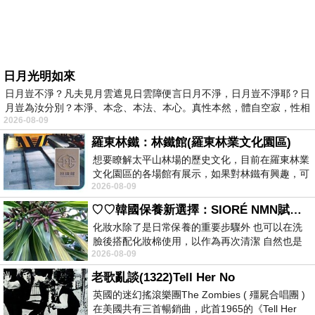
日月光明如來
日月豈不淨？凡夫見月雲遮見日雲障便言日月不淨，日月豈不淨耶？日
月豈為汝分別？本淨、本念、本法、本心。真性本然，體自空寂，性相
2026-08-09
羅東林鐵：林鐵館(羅東林業文化園區)
想要瞭解太平山林場的歷史文化，目前在羅東林業
文化園區的各場館有展示，如果對林鐵有興趣，可
2026-08-09
以到林鐵館。 這裡展示從山下
♡♡韓國保養新選擇：SIORÉ NMN賦活泡泡化妝水♡♡
化妝水除了是日常保養的重要步驟外 也可以在洗
臉後搭配化妝棉使用，以作為再次清潔 自然也是
2026-08-09
我的保養必備品項 不過，我對於化妝
老歌亂談(1322)Tell Her No
英國的迷幻搖滾樂團The Zombies ( 殭屍合唱團 )
在美國共有三首暢銷曲，此首1965的《Tell Her