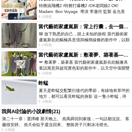
特務搞飛機2 /特務打爆機2 /OK老闆娘2 OK!
Madam: Bon Voyage 導演 李澈河 監製 金允美
4 小時前
劇本 申鉉成 主演 嚴正化 朴誠雄
當代藝術家盧嵐新：背上行囊，去一個沒有人認識你的地方——看風景，也遇見渴望出發的自己
🎒 放下熟悉的自己，踏上未知的旅程 當代藝術家
盧嵐新在此幅極具意境與極簡線條的新作中，以顆
5 小時前
粒感豐富的灰綠粗糙背景，搭配凝練且具
當代藝術家盧嵐新：敷著夢、築著基——讓筆觸成為存在過的證據，將相遇的溫度熔鑄成新的模樣
🪽 敷著夢，築著基 當代藝術家盧嵐新在此幅兼具
童話寓意與超現實色彩的新作中，以天空中張開雙
5 小時前
翼的神聖形象與地面上聚集的人群對話，
蚱蜢
夏天是蚱蜢交配繁衍後代的季節，有綠地有草坪的
地方，都可以看見蚱蜢的身影 這一隻小蚱蜢，停
5 小時前
在車頂上，怎麼樣小心驅趕，都無動
我與AI討論的小說劇情(21)
第二十一章：選擇權 那天晚上。 堯禹舜回到家後，一句話都沒說。 客
廳很安靜。 堯天命似乎還沒回來。 整個房子只剩冰冷燈光。
5 小時前