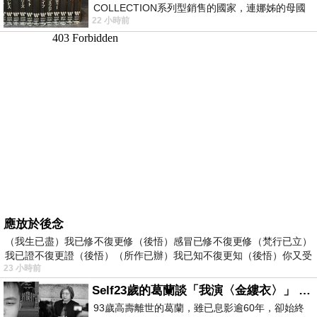
COLLECTION系列型銷售的國家，連娜姊的母國
22 小時前
美國都沒對她這樣過，這全拜在他們到現在唱片
應放於後念
（我生已盡）我已修不復更修（後悟）感冒已修不復更修（梵行已立）
我已證不復更證（後悟）（所作已辦）我已知不復更知（後悟）你又受
23 小時前
Self23歲的葛蘭談「我演〈金縷衣〉」 #戀上老電影 #粟子 #葛蘭
93歲高壽離世的葛蘭，雖已息影逾60年，卻始終