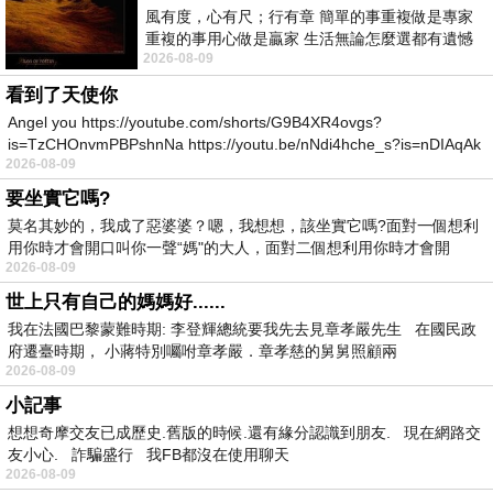
風有度，心有尺；行有章 簡單的事重複做是專家
重複的事用心做是贏家 生活無論怎麼選都有遺憾
2026-08-09
所以開心就好 生活不會辜負認真
看到了天使你
Angel you https://youtube.com/shorts/G9B4XR4ovgs?
is=TzCHOnvmPBPshnNa https://youtu.be/nNdi4hche_s?is=nDIAqAk
2026-08-09
要坐實它嗎?
莫名其妙的，我成了惡婆婆？嗯，我想想，該坐實它嗎?面對一個想利
用你時才會開口叫你一聲“媽"的大人，面對二個想利用你時才會開
2026-08-09
世上只有自己的媽媽好......
我在法國巴黎蒙難時期: 李登輝總統要我先去見章孝嚴先生 在國民政
府遷臺時期， 小蔣特別囑咐章孝嚴．章孝慈的舅舅照顧兩
2026-08-09
小記事
想想奇摩交友已成歷史.舊版的時候.還有緣分認識到朋友. 現在網路交
友小心. 詐騙盛行 我FB都沒在使用聊天
2026-08-09