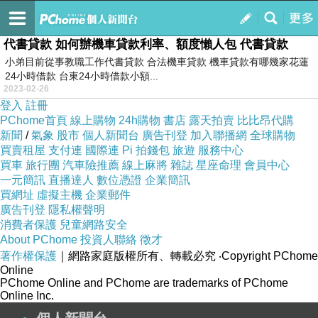
摩托車貸款利率貸款專員合法快速申辦
訂閱
我的
代書貸款 如何辦機車貸款利率、額度懶人包 代書貸款
小弟目前從事教職工作代書貸款 合法機車貸款 機車貸款有哪幾家花蓮
24小時借款 台東24小時借款小額...
2023-02-26
登入
註冊
PChome首頁
線上購物
24h購物
書店
露天拍賣
比比昂代購
新聞
/
氣象
股市
個人新聞台
廣告刊登
加入聯播網
全球購物
買賣租屋
支付連
國際連
Pi 拍錢包
旅遊
服務中心
買車
旅行團
汽車險推薦
線上麻將
雜誌
星座命理
會員中心
一元簡訊
直播達人
數位憑證
企業簡訊
買網址
虛擬主機
企業郵件
廣告刊登
隱私權聲明
消費者保護
兒童網路安全
About PChome
投資人聯絡
徵才
著作權保護
｜網路家庭版權所有、轉載必究
‧Copyright PChome
Online
PChome Online and PChome are trademarks of PChome
Online Inc.