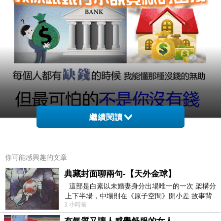
繼續閱讀
你可能感興趣的文章
典藏封面聊兩句-【天外金球】
這部是白素以未婚妻身分出場唯一的一次 架構分
上下半場，中場則在《原子空間》開小差 故事背
3 小時前
景影射西藏境外流亡 地下組織