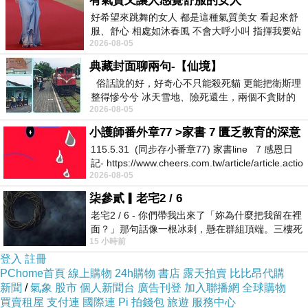
有氣質又讓人感覺舒服的女人
好希望來跳舞的女人 都是這種氣質美女 看起來舒
服、舒心 相處如沐春風 不會大呼小叫 指揮我要站
2026-08-05
哪個位子 妳老幾？？
典藏封面聊兩句-【仙境】
俗話說的好，好奇心不只能殺死貓 更能把衛斯理
整得慘兮兮 冰天雪地、險死還生，兩個不貪財的
2026-08-05
人尋什麼寶？ 人家追尋愛情還
小護師番外章77 >家書 7 匱乏教育的深意
115.5.31 (同步存小番章77) 家書line 7 感恩日
記- https://www.cheers.com.tw/article/article.actio
2026-08-05
柒參貳▎老宅2 / 6
老宅2 / 6 - 你們帶我出來了「妳為什麼把我留在裡
面？」那句話像一根冰刺，懸在群組頂端。三樓死
15 小時前
死盯著照片裡的人。那個人確實站在
登入
註冊
PChome首頁
線上購物
24h購物
書店
露天拍賣
比比昂代購
新聞
/
氣象
股市
個人新聞台
廣告刊登
加入聯播網
全球購物
買賣租屋
支付連
國際連
Pi 拍錢包
旅遊
服務中心