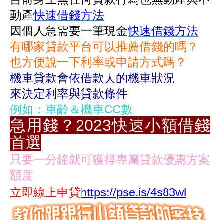
動產
快速借錢方法
因個人急需要一筆現金
快速借錢方法
有哪家貸款平台可以推薦借錢的嗎？
也方便說一下利率或申請方式嗎？
機車貸款會依借款人的機車狀況
來決定利率與貸款條件
例如：車齡＆機車CC數
急用錢？2023快速小額借錢
首選
只要一分鐘就可獲得專屬貸款優惠方案
額度
立即線上申貸
https://pse.is/4s83wl