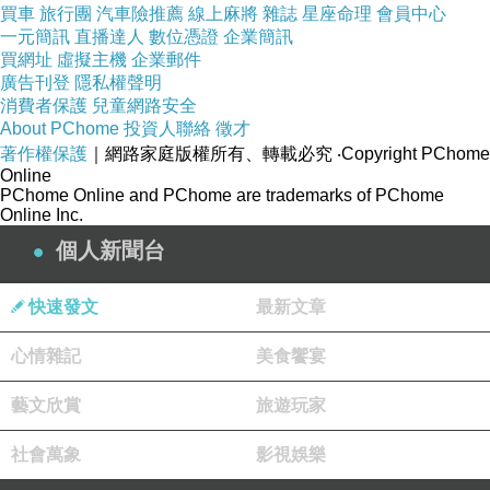
買車
旅行團
汽車險推薦
線上麻將
雜誌
星座命理
會員中心
一元簡訊
直播達人
數位憑證
企業簡訊
買網址
虛擬主機
企業郵件
廣告刊登
隱私權聲明
消費者保護
兒童網路安全
About PChome
投資人聯絡
徵才
著作權保護
｜網路家庭版權所有、轉載必究
‧Copyright PChome
Online
PChome Online and PChome are trademarks of PChome
Online Inc.
個人新聞台
快速發文
最新文章
心情雜記
美食饗宴
藝文欣賞
旅遊玩家
社會萬象
影視娛樂