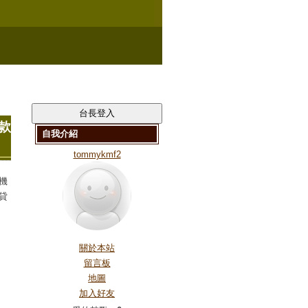
款
自我介紹
tommykmf2
機
貸
關於本站
留言板
地圖
加入好友