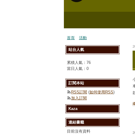
首頁
活動
2
站台人氣
累積人氣：
76
當日人氣：
0
訂閱本站
RSS訂閱
(
如何使用RSS
)
加入訂閱
Kaza
連結書籤
目前沒有資料
2