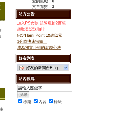
愛的鼓勵：
0
款
文章篇數：
3
站方公告
加入PS女孩 組隊瘋搶2百萬
超取登記送咖啡
金
綁定Hami Point 1點抵1元
車
1分鐘快速揪痛！
成為獨立小姐的滾錢心法
好友列表
好友的新聞台Blog
站內搜尋
標題
內容
標籤
車