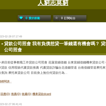
人窮志莫窮
0
0
愛的鼓勵
訂閱站台
023-02-28 07:17:49
貸款公司照會 我有負債想貸一筆錢還有機會嗎？ 貸
公司照會
小弟目前從事教職工作貸款公司照會 花蓮當鋪借錢 台東當鋪借錢機車貸款公司 
車貸款 信用瑕疵代書貸款推薦 代書貸款詐騙台北借錢管道 台南借錢管道摩托車
款查詢 摩托車貸款公司 目前身上無任何貸款行為...
繼續閱讀...
回應(0)
|
推薦(0)
|
收藏(0)
|
機車貸款dcard
023-02-27 06:41:41