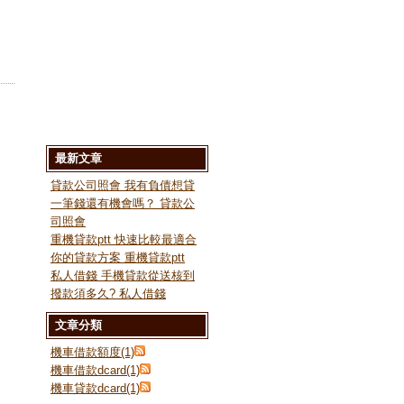
最新文章
貸款公司照會 我有負債想貸
一筆錢還有機會嗎？ 貸款公
司照會
重機貸款ptt 快速比較最適合
你的貸款方案 重機貸款ptt
私人借錢 手機貸款從送核到
撥款須多久? 私人借錢
文章分類
機車借款額度(1)
機車借款dcard(1)
機車貸款dcard(1)