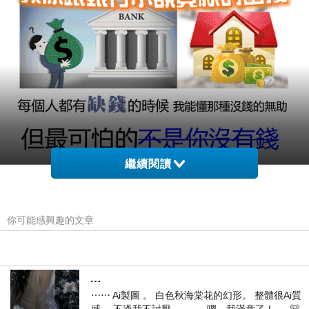
繼續閱讀
你可能感興趣的文章
…
⋯⋯ Ai製圖 。 白色秋海棠花的幻形。 整體很Ai質