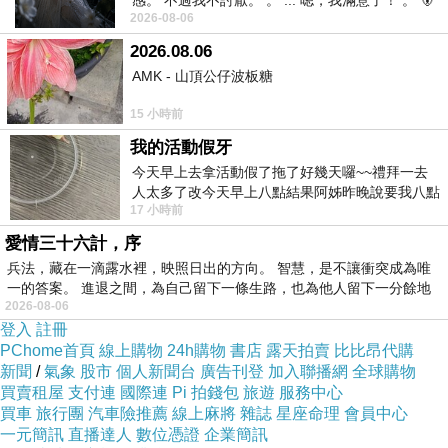
感。 不過我不討厭。 。 ... 嗯，我滿意了！ 。 🐻
2026-08-06
昨中
2026.08.06
AMK - 山頂公仔波板糖
15 小時前
我的活動假牙
今天早上去拿活動假了拖了好幾天囉~~禮拜一去
人太多了改今天早上八點結果阿姊昨晚說要我八點
17 小時前
去西螺農會~回到莿桐都8點半多了
愛情三十六計，序
兵法，藏在一滴露水裡，映照日出的方向。 智慧，是不讓衝突成為唯
一的答案。 進退之間，為自己留下一條生路，也為他人留下一分餘地
2026-08-06
登入
註冊
PChome首頁
線上購物
24h購物
書店
露天拍賣
比比昂代購
新聞
/
氣象
股市
個人新聞台
廣告刊登
加入聯播網
全球購物
買賣租屋
支付連
國際連
Pi 拍錢包
旅遊
服務中心
買車
旅行團
汽車險推薦
線上麻將
雜誌
星座命理
會員中心
一元簡訊
直播達人
數位憑證
企業簡訊