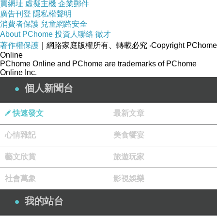
買網址
虛擬主機
企業郵件
廣告刊登
隱私權聲明
消費者保護
兒童網路安全
About PChome
投資人聯絡
徵才
著作權保護
｜網路家庭版權所有、轉載必究
‧Copyright PChome
Online
PChome Online and PChome are trademarks of PChome
Online Inc.
個人新聞台
快速發文
最新文章
心情雜記
美食饗宴
藝文欣賞
旅遊玩家
社會萬象
影視娛樂
我的站台