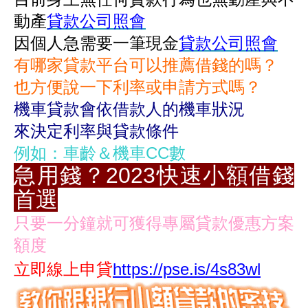
動產
貸款公司照會
因個人急需要一筆現金
貸款公司照會
有哪家貸款平台可以推薦借錢的嗎？
也方便說一下利率或申請方式嗎？
機車貸款會依借款人的機車狀況
來決定利率與貸款條件
例如：車齡＆機車CC數
急用錢？2023快速小額借錢
首選
只要一分鐘就可獲得專屬貸款優惠方案
額度
立即線上申貸
https://pse.is/4s83wl