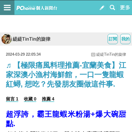
緹緹TinTin的旋律
訂閱
我的
2024-03-29 22:05:34
緹緹TinTin的旋律
♬【極限痛風料理推薦-宜蘭美食】江
家深澳小漁村海鮮館，一口一隻龍蝦
紅蟳, 想吃？先發朋友圈做這件事.
留言 1
收藏 0
推薦 4
超浮誇，霸王龍蝦米粉湯+爆大碗甜
點.