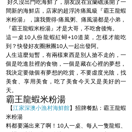
好久沒出門吃海鮮了，朋友說在宜蘭礁溪開了一
間新的海鮮店，店家的超浮誇痛風級『霸王龍蝦
米粉湯』，讓我覺得-痛風粥、痛風湯都是小弟，
『霸王龍蝦米粉湯』才是大哥，不吃會後悔。
這一桌10人份龍蝦紅蟳+10道菜，怎樣才能吃
到？快發好友圈揪團10人一起出發阿。
人生這麼短暫，有兩樣東西是別人搶不走的，一
個是吃進肚裡的食物，一個是藏在心裡的夢想，
我決定要做個有夢想的吃貨，不要虛度光陰，找
美食、享用美食，吃了美食今天又是美好的一
天。
霸王龍蝦米粉湯
【
江家深澳小漁村海鮮館
】招牌餐點：霸王龍蝦
米粉湯
料都要滿出來了啊！10人一桌、每人一隻龍蝦、