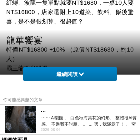
紅蟳。波龍一隻單點就要NT$1680，一桌10人要
NT$16800，店家還附上10道菜、飲料、飯後驚
喜，是不是很划算、很超值？
龍華饗宴
特價NT$16800 +10% （原價NT$18630，約10
人）
霸王龍蝦米粉湯
繼續閱讀
酥炸白帶魚
墨魚香腸
酥炸豆腐
你可能感興趣的文章
酥炸蝦捲/鹹豬肉
…
涼拌木耳
⋯⋯ Ai製圖 。 白色秋海棠花的幻形。 整體很Ai質
當季時蔬
感。 不過我不討厭。 。 ... 嗯，我滿意了！ 。 🐻
2026-08-06
昨中
白斬雞