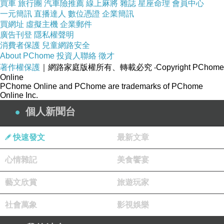
買車
旅行團
汽車險推薦
線上麻將
雜誌
星座命理
會員中心
涼拌木耳
一元簡訊
直播達人
數位憑證
企業簡訊
木耳的清脆、彩椒的甜、配上一點薑絲，爽脆有
買網址
虛擬主機
企業郵件
廣告刊登
隱私權聲明
勁、小小的小菜、味道卻層次分明。
消費者保護
兒童網路安全
酥炸白帶魚
About PChome
投資人聯絡
徵才
我的天啊，已經好久沒有吃道這麼好吃、這麼肥
著作權保護
｜網路家庭版權所有、轉載必究
‧Copyright PChome
Online
的白帶魚了。肉好厚好肥、肉質超嫩、非常新
PChome Online and PChome are trademarks of PChome
Online Inc.
鮮、魚肉單純的鮮美一咬就充滿口腔，吃完一
塊，忍一住想再夾，ㄟ？！你們這群損友，居然
個人新聞台
吃光了，怒！我下次來要自己點一盤獨享。
快速發文
最新文章
墨魚香腸
吃起來完全不油的香腸，墨魚Q彈，皮帶一點
心情雜記
美食饗宴
脆。
藝文欣賞
旅遊玩家
當季時蔬
今天吃的是宜蘭在地的珠蔥，配著蛋炒，口感清
社會萬象
影視娛樂
脆。