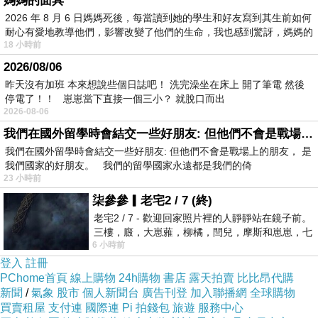
媽媽的面具
海蜇頭
2026 年 8 月 6 日媽媽死後，每當讀到她的學生和好友寫到其生前如何
八寶冰
耐心有愛地教導他們，影響改變了他們的生命，我也感到驚訝，媽媽的
18 小時前
冷泡茶
2026/08/06
昨天沒有加班 本來想說些個日誌吧！ 洗完澡坐在床上 開了筆電 然後
霸王龍蝦米粉湯
停電了！！ 崽崽當下直接一個三小？ 就脫口而出
2026-08-06
這一鍋放了五隻波龍、五隻紅蟳外，還有滿滿的
我們在國外留學時會結交一些好朋友: 但他們不會是戰場上的朋友
大蚵仔、芋頭、小卷，用料一點都不手軟。
我們在國外留學時會結交一些好朋友: 但他們不會是戰場上的朋友， 是
行政主廚
鍾易庭
，端著霸王龍蝦米粉湯給大家拍
我們國家的好朋友。 我們的留學國家永遠都是我們的倚
照。
23 小時前
霸王龍蝦米粉湯端回廚房煮的期間，可以先享用
柒參參▎老宅2 / 7 (終)
老宅2 / 7 - 歡迎回家照片裡的人靜靜站在鏡子前。
其小菜（雖然說是小菜，但每盤份量都很大，在
三樓，廄，大崽蕥，柳橘，閆兒，摩斯和崽崽，七
外面的餐廳點，都是一大盤菜）。
6 小時前
個人整整齊齊地站在鏡框之外，如同
海蜇頭
登入
註冊
PChome首頁
線上購物
24h購物
書店
露天拍賣
比比昂代購
先吃口海蜇頭開開胃，配上小黃瓜，非常的爽
新聞
/
氣象
股市
個人新聞台
廣告刊登
加入聯播網
全球購物
口。
買賣租屋
支付連
國際連
Pi 拍錢包
旅遊
服務中心