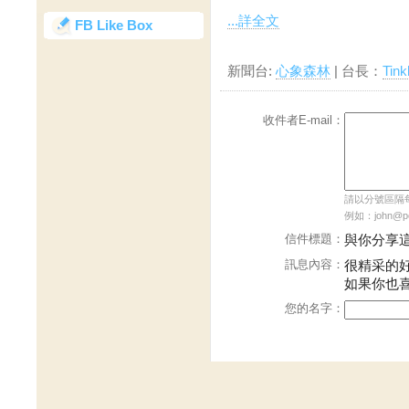
...詳全文
FB Like Box
新聞台:
心象森林
| 台長：
Tink
收件者E-mail：
請以分號區隔每個
例如：john@pch
信件標題：
與你分享
訊息內容：
很精采的
如果你也
您的名字：