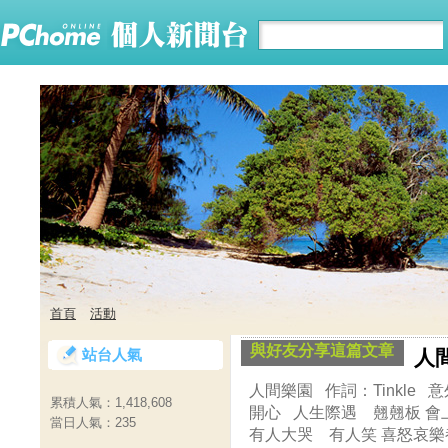
首頁
活動
與好友分享這篇文章
站台人氣
人
人間樂園 作詞：Tinkle
累積人氣：
1,418,608
開心 人生際遇 翹翹板 
當日人氣：
235
有人大哭 有人笑 喜怒哀樂都包