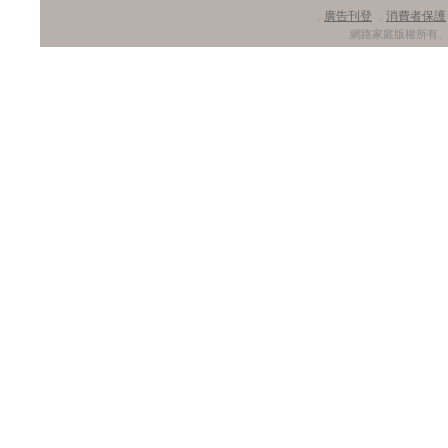
廣告刊登
消費者保護
．
．
網路家庭版權所有、轉載必究