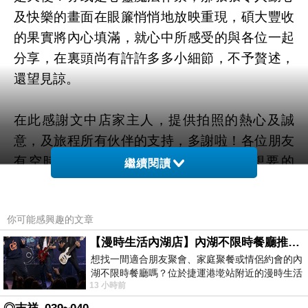
及快樂的畫面在眼簾悄悄地放映重現，碩大豐收
的果實將內心填滿，就心中所感受的與各位一起
分享，在裏頭尚有許許多多小細節，不予贅述，
還望見諒。
在此感謝文中店家主人，提供拍照的熱心及誠
意，及旅程所有伙伴的支持，多謝啦！各位朋友
有空時，可以到這兒走走喲，發掘您想要的
繼續閱讀
Feeling，Right!本文螢火蟲之旅圓滿落幕，謝謝
大家。*^____^*
你可能感興趣的文章
【漫時生活內湖店】內湖不限時餐廳推薦｜捷運港墘站美食，聚餐、約會、家庭聚會首選，正餐甜點一次滿足
－END－
想找一間適合朋友聚會、家庭聚餐或情侶約會的內
湖不限時餐廳嗎？位於捷運港墘站附近的漫時生活
海晨星柔2002作
13 小時前
內湖店，從捷運站步行約4分鐘即可抵