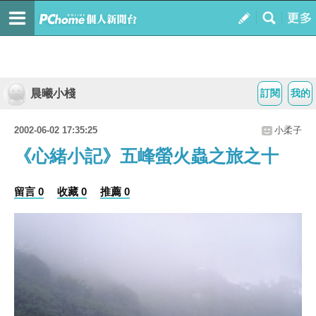
晨曦小棧
訂閱
我的
2002-06-02 17:35:25
小柔子
《心緒小記》五峰螢火蟲之旅之十
留言 0
收藏 0
推薦 0