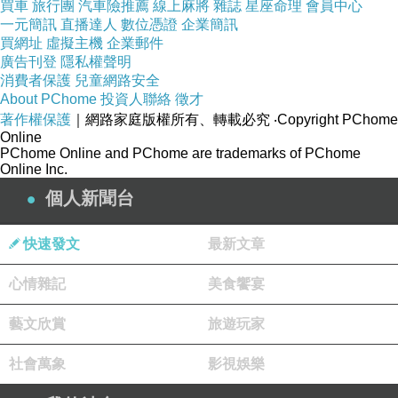
買車
旅行團
汽車險推薦
線上麻將
雜誌
星座命理
會員中心
一元簡訊
直播達人
數位憑證
企業簡訊
買網址
虛擬主機
企業郵件
廣告刊登
隱私權聲明
消費者保護
兒童網路安全
About PChome
投資人聯絡
徵才
著作權保護
｜網路家庭版權所有、轉載必究
‧Copyright PChome
Online
PChome Online and PChome are trademarks of PChome
Online Inc.
個人新聞台
快速發文
最新文章
心情雜記
美食饗宴
藝文欣賞
旅遊玩家
社會萬象
影視娛樂