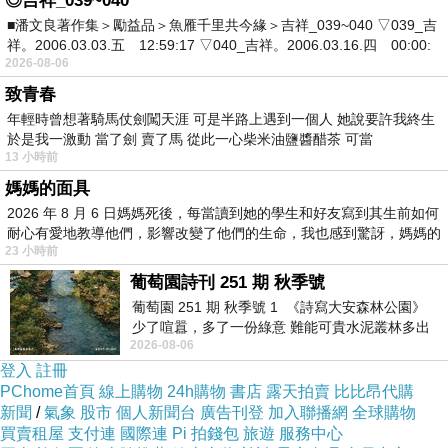
◎吉祥_039~040
■潘文良著作集＞勵益品＞魚雁千里共今緣＞吉祥_039~040 ▽039_吉
祥。2006.03.03.五 12:59:17 ▽040_吉祥。2006.03.16.四 00:00:
2026-08-06
《生活小記》國標舞初體驗之一：吉倫巴
下一篇：
致青春
年輕時曾想著騎馬仗劍闖天涯 可是半路上遇到一個人 她說要許我終生
於是我一激動 當了劍 賣了馬 從此一心柴米油鹽醬醋茶 可當
13 小時前
媽媽的面具
2026 年 8 月 6 日媽媽死後，每當讀到她的學生和好友寫到其生前如何
耐心有愛地教導他們，影響改變了他們的生命，我也感到驚訝，媽媽的
23 小時前
葡萄園詩刊 251 期 秋季號
葡萄園 251 期 秋季號 1 《詩寫大安森林公園》
少了喧囂，多了一份綠意 難能可貴水泥叢林多出
2026-08-06
一
登入
註冊
PChome首頁
線上購物
24h購物
書店
露天拍賣
比比昂代購
新聞
/
氣象
股市
個人新聞台
廣告刊登
加入聯播網
全球購物
買賣租屋
支付連
國際連
Pi 拍錢包
旅遊
服務中心