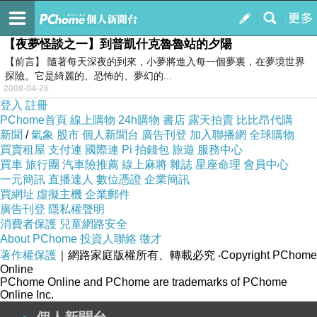
晨曦小棧
訂閱
我的
【夜夢怪談之一】到普凱什克魯魯站的夕陽
【前言】 隨著每天深夜的到來，小夢將進入每一個夢裏，在夢境世界
探險。它是綺麗的、恐怖的、夢幻的...
2008-04-26
登入
註冊
PChome首頁
線上購物
24h購物
書店
露天拍賣
比比昂代購
新聞
/
氣象
股市
個人新聞台
廣告刊登
加入聯播網
全球購物
買賣租屋
支付連
國際連
Pi 拍錢包
旅遊
服務中心
買車
旅行團
汽車險推薦
線上麻將
雜誌
星座命理
會員中心
一元簡訊
直播達人
數位憑證
企業簡訊
買網址
虛擬主機
企業郵件
廣告刊登
隱私權聲明
消費者保護
兒童網路安全
About PChome
投資人聯絡
徵才
著作權保護
｜網路家庭版權所有、轉載必究
‧Copyright PChome
Online
PChome Online and PChome are trademarks of PChome
Online Inc.