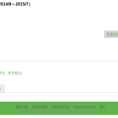
4/9～2015/7）
我要檢
研究、教育概況)
)
廣告刊登
消費者保護
兒童網路安全
About PChome
徵才
．
．
．
．
．
網路家庭版權所有、轉載必究 Copyright© PChome Online