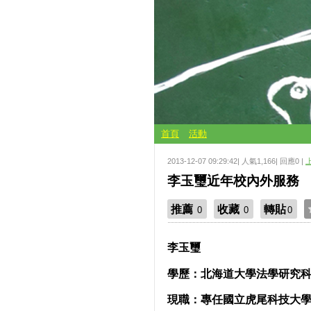
首頁
活動
2013-12-07 09:29:42| 人氣1,166| 回應0 |
李玉璽近年校內外服務
推薦
收藏
轉貼
0
0
0
李玉璽
學歷：
北海道大學法學研究
現職：
專任國立虎尾科技大