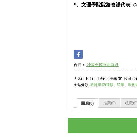
9、文理學院院務會議代表（201
台長：
沖虛至德阿兩真君
人氣(1,166) | 回應(0)| 推薦 (
0
)| 收藏 (
0
)
全站分類:
教育學習(進修、留學、學術
推薦(
0
)
收藏(
0
回應(0)