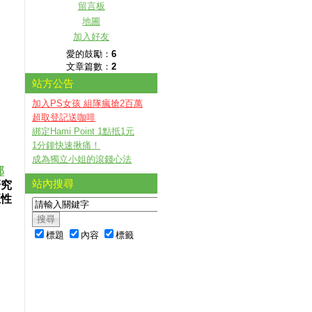
留言板
地圖
加入好友
愛的鼓勵：
6
文章篇數：
2
站方公告
加入PS女孩 組隊瘋搶2百萬
超取登記送咖啡
綁定Hami Point 1點抵1元
1分鐘快速揪痛！
成為獨立小姐的滾錢心法
部
站內搜尋
研究
正性
標題
內容
標籤