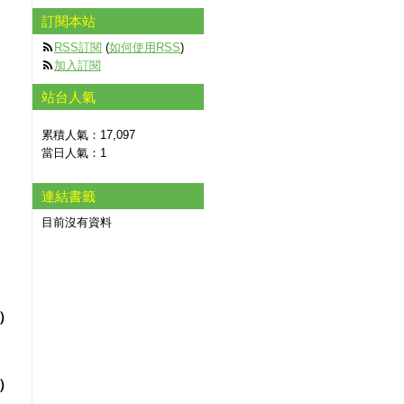
訂閱本站
RSS訂閱
(
如何使用RSS
)
加入訂閱
站台人氣
）
累積人氣：
17,097
當日人氣：
1
連結書籤
目前沒有資料
表）
員）