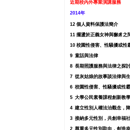
近期校內外專業演講服務
2014年
12 個人資料保護法簡介
擺盪於正義女神與獬豸之
11
校園性侵害、性騷擾或性
10
童話與法律
9
長期照護服務與法律之探
8
從灰姑娘的故事談法律與
7
校園性侵害、性騷擾或性
6
大學公民素養課程創新教
5
建立性別人權法治觀念，
4
接納多元性別，共創幸福
3
尊重多元性別取向，創造
2