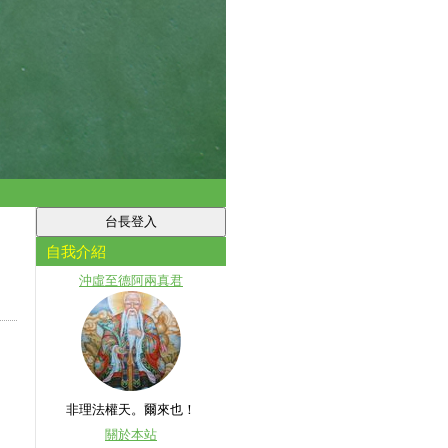
自我介紹
沖虛至德阿兩真君
非理法權天。爾來也！
關於本站