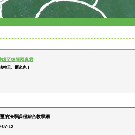
沖虛至德阿兩真君
法權天。爾來也！
璽的法學課程綜合教學網
-07-12