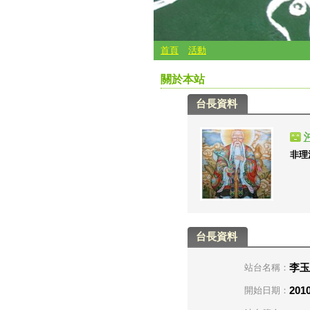
首頁
活動
關於本站
台長資料
非理
台長資料
李玉
站台名稱：
2010
開始日期：