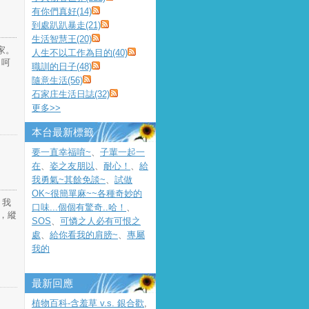
有你們真好(14)
到處趴趴暴走(21)
生活智慧王(20)
家。
人生不以工作為目的(40)
：呵
職訓的日子(48)
隨意生活(56)
石家庄生活日誌(32)
更多
>>
本台最新標籤
要一直幸福唷~
、
子輩一起一
在
、
姿之友朋以
、
耐心！
、
給
我勇氣~其餘免談~
、
試做
OK~很簡單麻~~各種奇妙的
，我
口味...個個有驚奇..哈！
、
，縱
SOS
、
可憐之人必有可恨之
處
、
給你看我的肩膀~
、
專屬
我的
最新回應
植物百科-含羞草 v.s. 銀合歡
,