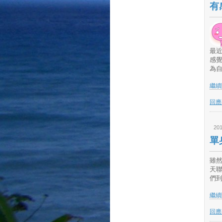
有
最
感
為自
繼續閱
回應(
201
單
雖
天聯
們到
繼續閱
回應(