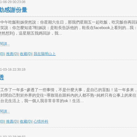
1-06-29 00:23:08
動感謝份量
天中午吃飯鞋姊突然說：你星期六生日，那我們星期五一起吃飯，吃完飯你再回
笑說：你怎麼知道?鞋姊說：是鞋長告訴他的，鞋長在facebook上看到的...我
突然想到)，這星期五我媽回診，我...
讀...
0)
|
推薦(0)
|
收藏(0)
|
我在陽明山上
1-03-16 22:30:18
透
這工作了一年多~參透了一些事情，不是什麼大事，是自己的盲點！這一年多來
於封閉自己對於外界的交往~導致現在跟科內的人都不熟~純粹只有公事上的來往
台北生活上，我一個人我非常非常的ok！生活...
讀...
0)
|
推薦(0)
|
收藏(0)
|
心情外科