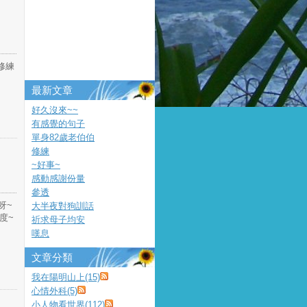
修練
最新文章
好久沒來~~
有感覺的句子
單身82歲老伯伯
修練
~好事~
感動感謝份量
參透
呀~
大半夜對狗訓話
度~
祈求母子均安
嘆息
文章分類
我在陽明山上(15)
心情外科(5)
小人物看世界(112)