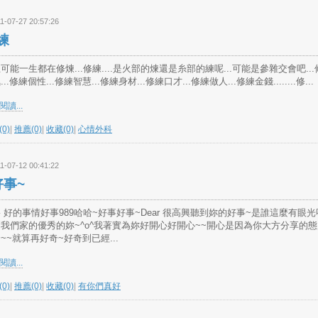
1-07-27 20:57:26
練
可能一生都在修煉...修練....是火部的煉還是糸部的練呢...可能是參雜交會吧...
...修練個性...修練智慧...修練身材...修練口才...修練做人...修練金錢........修...
讀...
0)
|
推薦(0)
|
收藏(0)
|
心情外科
1-07-12 00:41:22
好事~
 好的事情好事989哈哈~好事好事~Dear 很高興聽到妳的好事~是誰這麼有眼光
我們家的優秀的妳~^o^我著實為妳好開心好開心~~開心是因為你大方分享的態
~~就算再好奇~好奇到已經...
讀...
0)
|
推薦(0)
|
收藏(0)
|
有你們真好