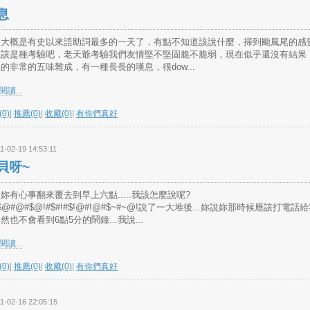
息
天大概是有史以來語助詞最多的一天了，有點不知道該說什麼，掃到颱風尾的感
應該是種考驗吧，老天爺考驗我們友情堅不堅固脆不脆弱，現在似乎還沒有結果
的非常的五味雜成，有一種長長的嘆息，很dow...
讀...
0)
|
推薦(0)
|
收藏(0)
|
有你們真好
1-02-19 14:53:11
貝呀~
妳有心事翻來覆去到早上六點.....我該怎麼說呢?
$@#@#$@!#$#!#$!@#!@#$~#~@!說了一大堆後...妳說妳那時候應該打電話給我
然也不會看到6點5分的鬧鐘...我說...
讀...
0)
|
推薦(0)
|
收藏(0)
|
有你們真好
1-02-16 22:05:15