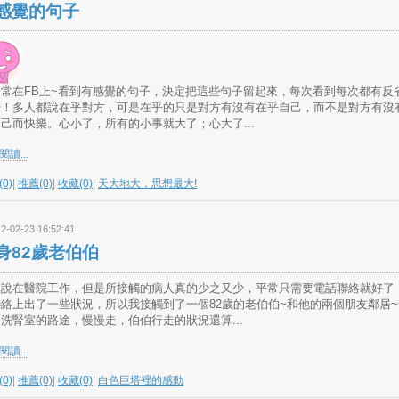
感覺的句子
近常在FB上~看到有感覺的句子，決定把這些句子留起來，每次看到每次都有反
覺！多人都說在乎對方，可是在乎的只是對方有沒有在乎自己，而不是對方有沒
己而快樂。心小了，所有的小事就大了；心大了...
讀...
0)
|
推薦(0)
|
收藏(0)
|
天大地大，思想最大!
2-02-23 16:52:41
身82歲老伯伯
然說在醫院工作，但是所接觸的病人真的少之又少，平常只需要電話聯絡就好了
絡上出了一些狀況，所以我接觸到了一個82歲的老伯伯~和他的兩個朋友鄰居
洗腎室的路途，慢慢走，伯伯行走的狀況還算...
讀...
0)
|
推薦(0)
|
收藏(0)
|
白色巨塔裡的感動