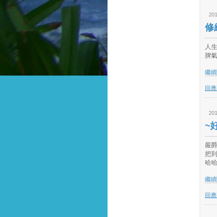
201
修
人生
脾氣
繼續閱
回應(
201
~
嚴爵
把到
哈哈
繼續閱
回應(