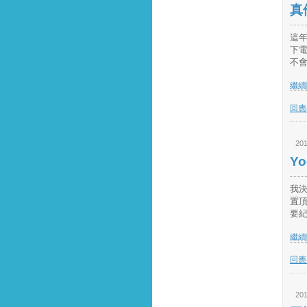
真
這年
下電
不會
繼續閱
回應(
201
Yo
我決
置頂
要紀
繼續閱
回應(
201