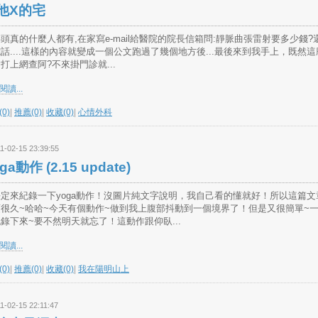
他X的宅
頭真的什麼人都有,在家寫e-mail給醫院的院長信箱問:靜脈曲張雷射要多少錢?
話....這樣的內容就變成一個公文跑過了幾個地方後...最後來到我手上，既然這
打上網查阿?不來掛門診就...
讀...
0)
|
推薦(0)
|
收藏(0)
|
心情外科
1-02-15 23:39:55
ga動作 (2.15 update)
定來紀錄一下yoga動作！沒圖片純文字說明，我自己看的懂就好！所以這篇文
很久~哈哈~今天有個動作~做到我上腹部抖動到一個境界了！但是又很簡單~
錄下來~要不然明天就忘了！這動作跟仰臥...
讀...
0)
|
推薦(0)
|
收藏(0)
|
我在陽明山上
1-02-15 22:11:47