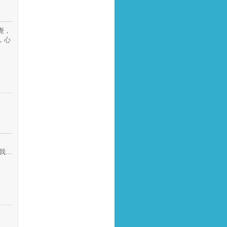
覺，
，心
...