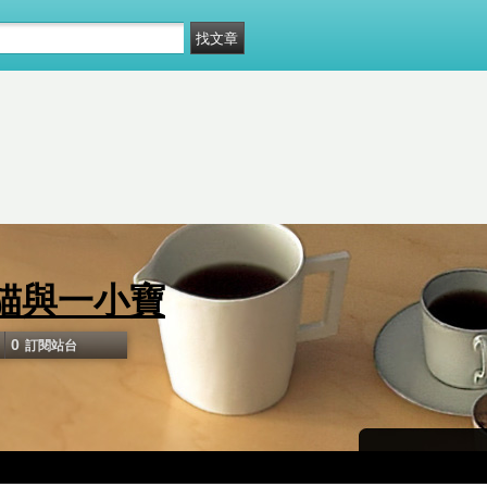
貓與一小寶
0
訂閱站台