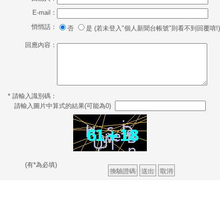
E-mail：
悄悄話：
否
是 (若未登入"個人新聞台帳號"則看不到回覆唷!)
回應內容：
* 請輸入識別碼：
請輸入圖片中算式的結果(可能為0)
(有*為必填)