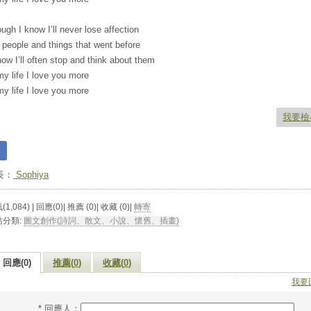
ugh I know I’ll never lose affection
 people and things that went before
now I’ll often stop and think about them
my life I love you more
my life I love you more
我要檢
長：
Sophiya
1,084) | 回應(0)| 推薦 (
0
)| 收藏 (
0
)|
轉寄
站分類:
圖文創作(詩詞、散文、小說、懷舊、插畫)
回應(0)
推薦(
0
)
收藏(
0
)
我要
* 回應人：