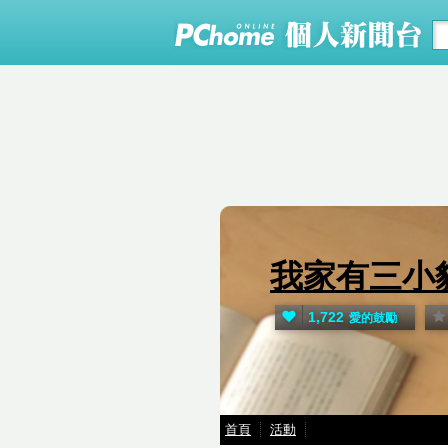
我家有三小
1,722
愛的鼓勵
首頁
活動