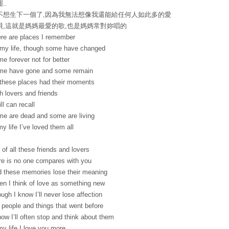
..
不想生下一個了,因為我無法想像我還能給任何人如此多的愛
貝,這就是媽媽最愛的歌,也是媽媽常對妳唱的
re are places I remember
 my life, though some have changed
e forever not for better
me have gone and some remain
 these places had their moments
h lovers and friends
ill can recall
e are dead and some are living
my life I’ve loved them all
 of all these friends and lovers
re is no one compares with you
 these memories lose their meaning
n I think of love as something new
ugh I know I’ll never lose affection
 people and things that went before
now I’ll often stop and think about them
my life I love you more