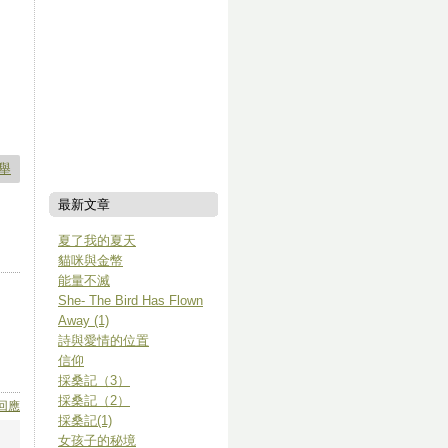
舉
最新文章
夏了我的夏天
貓咪與金幣
能量不滅
She- The Bird Has Flown
Away (1)
詩與愛情的位置
信仰
採桑記（3）
採桑記（2）
回應
採桑記(1)
女孩子的秘境