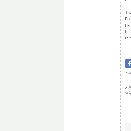
Tho
For
I k
In 
In 
台
人氣(
全