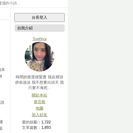
的小詩...
自我介紹
Sophiya
媽本
倒
時間的密度很緊實 我在裡頭
拼命游泳 我不想要出頭天 我
只要不淹死...
關於本站
留言板
後說
地圖
加入好友
看著
愛的鼓勵：
1,722
文章篇數：
1,893
罷