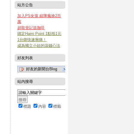
站方公告
加入PS女孩 組隊瘋搶2百
萬
超取登記送咖啡
綁定Hami Point 1點抵1元
1分鐘快速揪痛！
成為獨立小姐的滾錢心法
好友列表
好友的新聞台Blog
站內搜尋
標題
內容
標籤