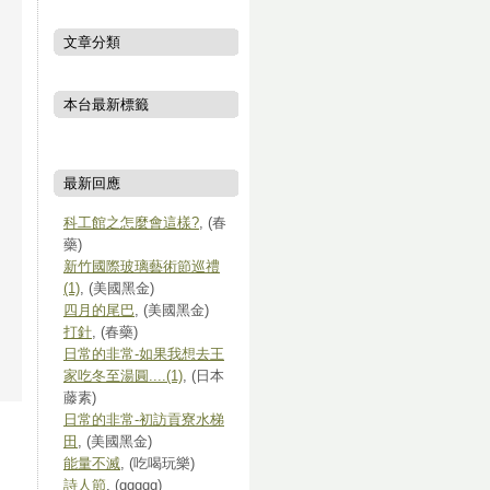
文章分類
本台最新標籤
最新回應
科工館之怎麼會這樣?
, (春
藥)
新竹國際玻璃藝術節巡禮
(1)
, (美國黑金)
四月的尾巴
, (美國黑金)
打針
, (春藥)
日常的非常-如果我想去王
家吃冬至湯圓....(1)
, (日本
藤素)
日常的非常-初訪貢寮水梯
田
, (美國黑金)
能量不滅
, (吃喝玩樂)
詩人節
, (qqqqq)