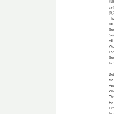
罷罷
我
寶
The
All
Som
So
All
Wit
I st
Som
In 
But
the
And
Whe
Tho
For
I k
In 