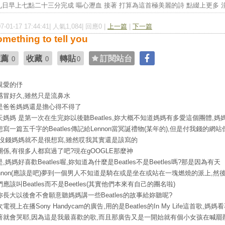
日早上七點二十三分完成 嘔心瀝血 接著 打算為這首極美麗的詩 點綴上更多 淺淺
07-01-17 17:44:41| 人氣1,084| 回應0 |
上一篇
|
下一篇
mething to tell you
推薦
收藏
轉貼
訂閱站台
0
0
0
親愛的伃
感冒好久,雖然只是流鼻水
是爸爸媽媽還是擔心得不得了
天媽媽 是第一次在生完妳以後聽Beatles,妳大概不知道媽媽有多愛這個團體,媽
想寫一篇五千字的Beatles傳記給Lennon當冥誕禮物(某年的),但是付我錢的網站
,沒錢媽媽就不是很想寫,雖然哎我其實還是該寫的
關係,有很多人都寫過了吧?現在gOOGLE那麼神
,媽媽好喜歡Beatles喔,妳知道為什麼是Beatles不是Beetles嗎?那是因為有天
ennon(應該是吧)夢到一個男人不知道是騎在或是坐在或站在一塊燃燒的派上,然
應該叫Beatles而不是Beetles(其實他們本來有自己的團名啦)
妳長大以後會不會願意聽媽媽講一些Beatles的故事給妳聽呢?
電視上在播Sony Handycam的廣告,用的是Beatles的In My Life這首歌,媽媽
著就會哭耶,因為這是我最喜歡的歌,而且那廣告又是一開始就有個小女孩在喊罷