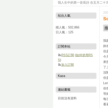
我人生中的第一首長詩 在五月二十九
20
站台人氣
So
累積人氣：
502,866
當日人氣：
125
我
妳
訂閱本站
但
RSS訂閱
(
如何使用RS
今
S
)
來
加入訂閱
了
沒
Kaza
但是
L
你們
連結書籤
等
目前沒有資料
每次
看