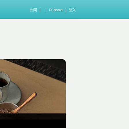
|
|
|
新聞
PChome
登入