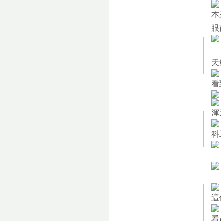
本
眼
天
看
渾
科
這
看