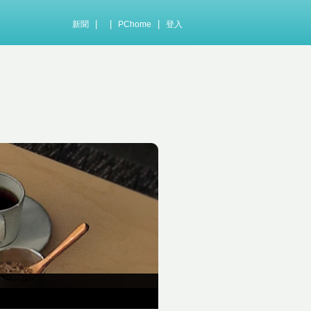
|
|
|
新聞
PChome
登入