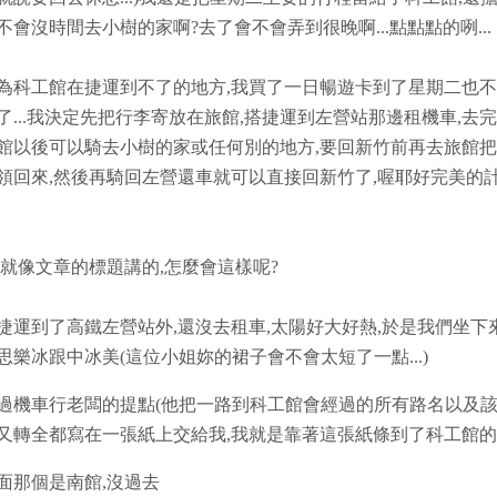
不會沒時間去小樹的家啊?去了會不會弄到很晚啊...點點點的咧...
為科工館在捷運到不了的地方,我買了一日暢遊卡到了星期二也
了...我決定先把行李寄放在旅館,搭捷運到左營站那邊租機車,去
館以後可以騎去小樹的家或任何別的地方,要回新竹前再去旅館
領回來,然後再騎回左營還車就可以直接回新竹了,喔耶好完美的
,就像文章的標題講的,怎麼會這樣呢?
捷運到了高鐵左營站外,還沒去租車,太陽好大好熱,於是我們坐下
思樂冰跟中冰美(這位小姐妳的裙子會不會太短了一點...)
過機車行老闆的提點(他把一路到科工館會經過的所有路名以及
又轉全都寫在一張紙上交給我,我就是靠著這張紙條到了科工館的
面那個是南館,沒過去