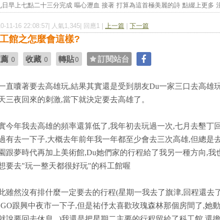
日早上七點二十三分完成 嘔心瀝血 接著 打算為這首極美麗的詩 點綴上更多 淺淺
10-11-16 22:08:57| 人氣1,345| 回應1 |
上一篇
|
下一篇
工館之怎麼會這樣?
推薦
收藏
轉貼
訂閱站台
0
0
0
一直囔著要去高雄玩,結果其實還是受到朋友Du一家三口去高雄
天三夜回來的刺激,當下就決定要去高雄了
。
實今年我去高雄的頻率還算低了,我年初去玩過一次,七月去墾丁
過有去一下子,大概去年前年我一年都至少會去三次高雄,但總是
園跟夢時代再加上美術館,Du她們家的行程給了我另一種方向,我
想要去"玩一整天都很好玩"的科工館喔
此雖然沒有排什麼一定要去的行程(星期一我去了旗津,回程還去
OGO跟興中夜市一下子,但是祐伃太喜歡玫瑰森林那個房間了,她
就說要回去休息...)我還是把星期二主要的行程留給了科工館,還