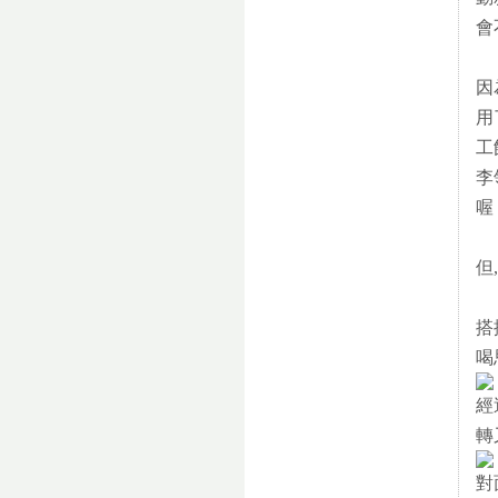
會
因
用
工
李
喔
但
搭
喝
經
轉
對