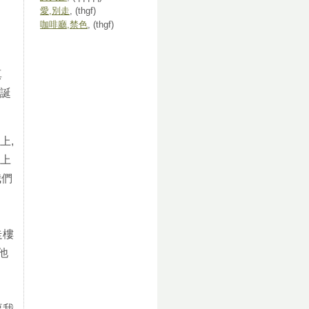
愛,別走
, (thgf)
咖啡廳,禁色
, (thgf)
真
聖誕
上,
梯上
我們
走樓
他
要我