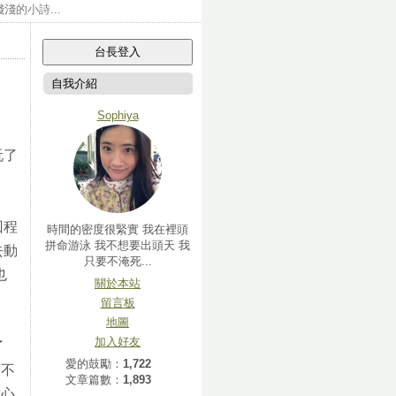
的小詩...
自我介紹
Sophiya
玩了
回程
時間的密度很緊實 我在裡頭
拼命游泳 我不想要出頭天 我
去動
只要不淹死...
也
關於本站
留言板
地圖
加入好友
了
愛的鼓勵：
1,722
動不
文章篇數：
1,893
擔心