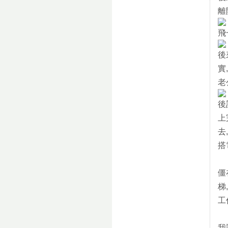
離
飛
後
實
老
後
上
去
搭
僵
梯
工
我