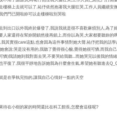
走樓梯上去就可以了,祐伃依然抱著我大腿狂哭,工作人員繼續安
我們門已開啦妳可以走樓梯啦別哭啦
去到出口以外我終於爆發了,我說我就是很不喜歡麻煩別人,為了
要人家還得在幫妳開鎖然後再鎖上,而你以為哭,大家都要聽妳的嗎
唉,我其實很care這點,也會因為這件事情對她大聲,祐伃把我的話學
,她會說:哭是沒有用的,我聽了覺得很心酸,覺得她很可憐,而我自己
可憐)我請她到我對面去哭,不要哭給我聽...而她哭完以後我的情
也平復了,我很平靜地告訴她我為什麼會生氣,希望她有聽進去Q_Q.
就是在爭執完拍的,讓我自己心情好一點的天空
果待在小樹的家的時間還比在科工館長,怎麼會這樣呢?