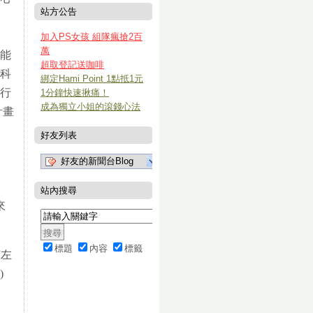
站方公告
加入PS女孩 組隊瘋搶2百
萬
不能
超取登記送咖啡
完科
綁定Hami Point 1點抵1元
把行
1分鐘快速揪痛！
成為獨立小姐的滾錢心法
計畫
好友列表
好友的新聞台Blog
站內搜尋
來
標題
內容
標籤
該左
)