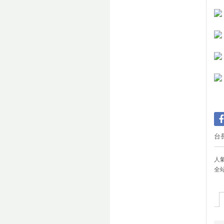
台
人氣(
全