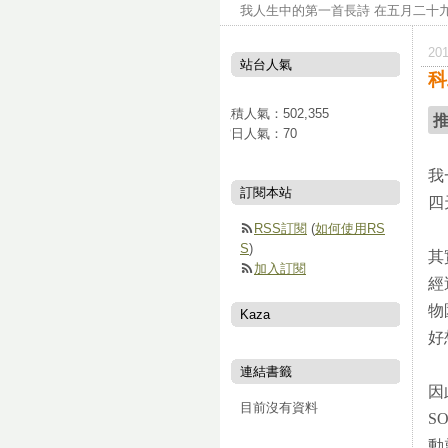
我人生中的第一首長詩 在五月二十九
20
站台人氣
科
累積人氣：
502,355
當日人氣：
70
我
訂閱本站
四
RSS訂閱
(
如何使用RS
S
)
其
加入訂閱
經
物
Kaza
好
連結書籤
因
目前沒有資料
S
動