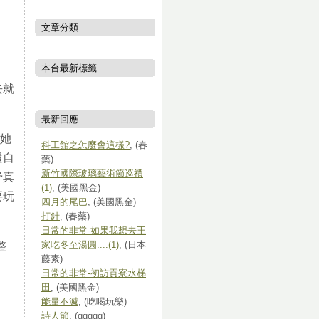
文章分類
本台最新標籤
去就
最新回應
比她
科工館之怎麼會這樣?
, (春
還自
藥)
新竹國際玻璃藝術節巡禮
伃真
(1)
, (美國黑金)
要玩
四月的尾巴
, (美國黑金)
打針
, (春藥)
日常的非常-如果我想去王
家吃冬至湯圓....(1)
, (日本
整
藤素)
日常的非常-初訪貢寮水梯
田
, (美國黑金)
能量不滅
, (吃喝玩樂)
詩人節
, (qqqqq)