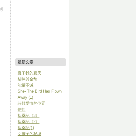
到
最新文章
夏了我的夏天
貓咪與金幣
能量不滅
She- The Bird Has Flown
Away (1)
詩與愛情的位置
信仰
採桑記（3）
採桑記（2）
採桑記(1)
女孩子的秘境