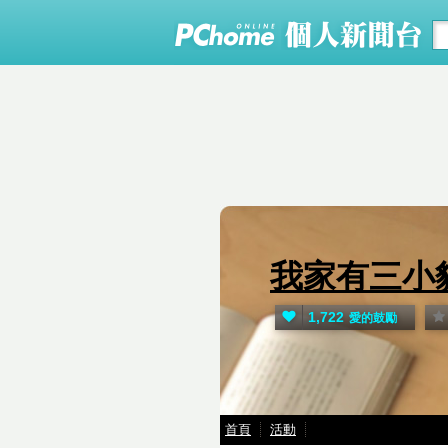
我家有三小
1,722
愛的鼓勵
首頁
活動