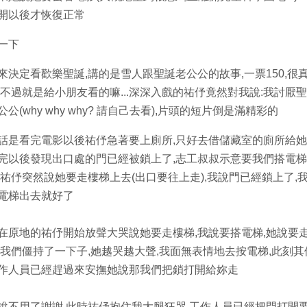
開以後才恢復正常
一下
來決定看歡樂聖誕,講的是雪人跟聖誕老公公的故事,一票150,很
,不過就是給小朋友看的嘛...深深入戲的祐伃竟然對我說:我討厭
公公(why why why? 請自己去看),片頭的短片倒是滿精彩的
話是看完電影以後祐伃急著要上廁所,只好去借儲藏室的廁所給她
完以後發現出口處的門已經被鎖上了,志工叔叔示意要我們搭電
,祐伃突然說她要走樓梯上去(出口要往上走),我說門已經鎖上了,
電梯出去就好了
在原地的祐伃開始放聲大哭說她要走樓梯,我說要搭電梯,她說要
,我們僵持了一下子,她越哭越大聲,我面無表情地去按電梯,此刻其
作人員已經趕過來安撫她說那我們把鎖打開給妳走
說不用了謝謝,此時祐伃抱住我大腿狂哭,工作人員已經把門打開