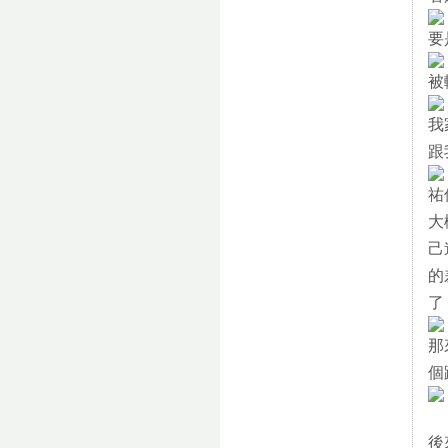
要
被
我
跟
祐
大
己
的
了
那
個
後