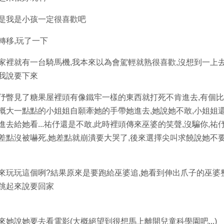
是我是小孩一定很喜歡吧
轉移,玩了一下
家裡就有一台騎馬機,我本來以為會駕輕就熟很喜歡,沒想到一上
我說要下來
伃瞥見了糖果屋裡頭有像鐵牢一樣的東西就打死不肯進去,有個
概大一點點的小姐姐自願牽她的手帶她進去,她說她不敢,小姐姐
進去給她看...祐伃還是不敢,此時裡頭傳來巫婆的笑聲,沒騙你,祐
差點沒被嚇死,她差點就崩潰要大哭了,後來選擇尖叫求饒說她不
來玩玩這個咧?結果原來是要跑給巫婆追,她看到伸出爪子的巫婆
跳起來說要回家
來她說她要去看電影(大概絕望到很想馬上離開兒童科學園吧...)