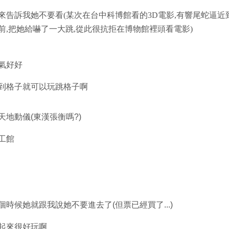
來告訴我她不要看(某次在台中科博館看的3D電影,有響尾蛇逼近
前,把她給嚇了一大跳,從此很抗拒在博物館裡頭看電影)
氣好好
到格子就可以玩跳格子啊
天地動儀(東漢張衡嗎?)
工館
個時候她就跟我說她不要進去了(但票已經買了...)
起來很好玩啊