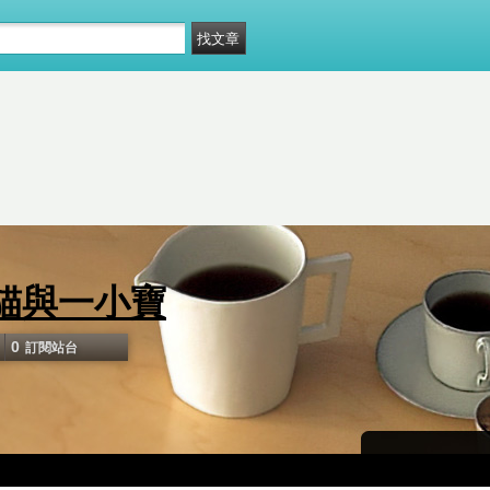
貓與一小寶
0
訂閱站台