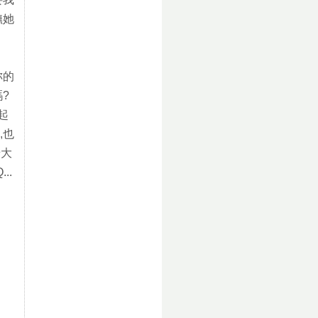
撫她
妳的
?
起
,也
緒大
..