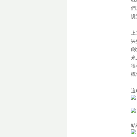
們
說
上
哭
(
來
很
概
這
結