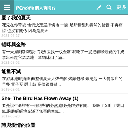
我家有三小貓與一小寶
訂閱
我的
夏了我的夏天
花兒在你背後 他們決定選擇倏地 一開 是那種甜到轟然的聲音 不再寫
詩 也沒有關係 因為是夏天 ...
2021-06-27
貓咪與金幣
有一天,貓咪對我說: "我要去找一枚金幣"我吃了一驚把貓咪最愛的牛奶
拿出來趁它溫溫地 幫貓咪倒了滿...
2021-03-02
能量不滅
在游泳池畔抽煙 向整個夏天大聲告解 烤麵包機 銀湯匙 一大份飯店的
早餐 電子琴 爵士鼓 高價銀腳鏈...
2018-02-01
She- The Bird Has Flown Away (1)
要是說生命裡有一種絕對的必然,想必是跟妳有關。 我吸了又吐了幾口
氣,胸腔緩緩地充滿了無害的空氣,...
2017-06-23
詩與愛情的位置