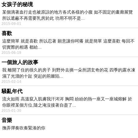
女孩子的秘境
某個滴著血行走也被原諒的地方各式各樣的小腹 如不固定的畫廊展覽
所以遮蔽不再需要乳房於此 功用不明不是...
2015-09-01
喜歡
這麼簡單 就是喜歡 所以忍著 願意讓你呵癢 就是簡單 這麼喜歡 每回不
切實際的相遇 都給...
2015-06-19
一個旅人的故事
我 離開了住的很久的房子 到野外去摘一朵所謂玄奇的花 四季的露水凍
濕了光溜的十趾 突起的荊棘陷...
2015-02-14
騷亂年代
流火如雨 高溫竄入肌膚我汗涔涔 胸悶 紛紛的熱一座又一座城熔解 於
你眼裡某個方位,隨之淹沒接著自盡了...
2015-01-30
音樂
撫弄彈奏吹奏緊湊的你