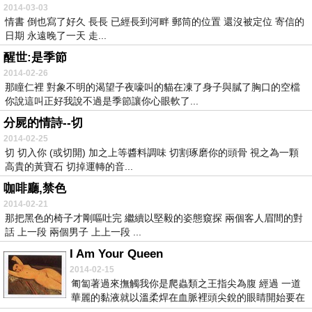
2014-03-03
情書 倒也寫了好久 長長 已經長到河畔 郵筒的位置 還沒被定位 寄信的
日期 永遠晚了一天 走...
醒世:是季節
2014-02-26
那瞳仁裡 對象不明的渴望子夜嚎叫的貓在凍了身子與膩了胸口的空檔
你說這叫正好我說不過是季節讓你心眼軟了...
分屍的情詩--切
2014-02-25
切 切入你 (或切開) 加之上等醬料調味 切割琢磨你的頭骨 視之為一顆
高貴的黃寶石 切掉運轉的音...
咖啡廳,禁色
2014-02-21
那把黑色的椅子才剛嘔吐完 繼續以堅毅的姿態窺探 兩個客人眉間的對
話 上一段 兩個男子 上上一段 ...
I Am Your Queen
2014-02-15
匍匐著過來撫觸我你是爬蟲類之王指尖為腹 經過 一道
華麗的黏液就以溫柔焊在血脈裡頭尖銳的眼睛開始要在
我...