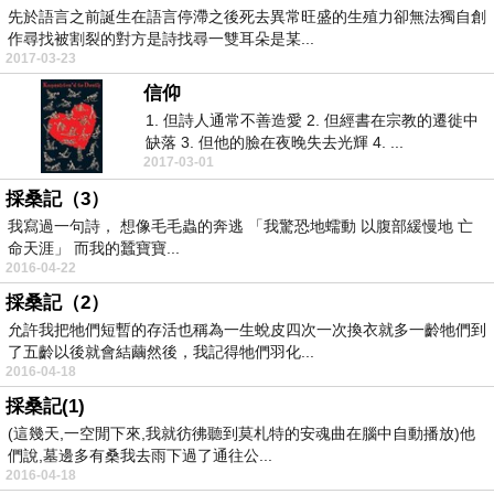
先於語言之前誕生在語言停滯之後死去異常旺盛的生殖力卻無法獨自創
作尋找被割裂的對方是詩找尋一雙耳朵是某...
2017-03-23
信仰
1. 但詩人通常不善造愛 2. 但經書在宗教的遷徙中
缺落 3. 但他的臉在夜晚失去光輝 4. ...
2017-03-01
採桑記（3）
我寫過一句詩， 想像毛毛蟲的奔逃 「我驚恐地蠕動 以腹部緩慢地 亡
命天涯」 而我的蠶寶寶...
2016-04-22
採桑記（2）
允許我把牠們短暫的存活也稱為一生蛻皮四次一次換衣就多一齡牠們到
了五齡以後就會結繭然後，我記得牠們羽化...
2016-04-18
採桑記(1)
(這幾天,一空閒下來,我就彷彿聽到莫札特的安魂曲在腦中自動播放)他
們說,墓邊多有桑我去雨下過了通往公...
2016-04-18