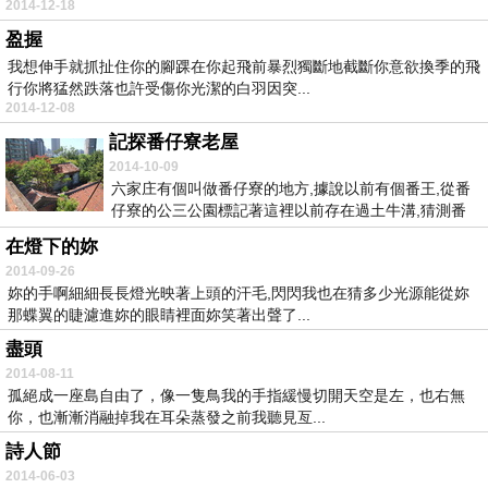
2014-12-18
盈握
我想伸手就抓扯住你的腳踝在你起飛前暴烈獨斷地截斷你意欲換季的飛
行你將猛然跌落也許受傷你光潔的白羽因突...
2014-12-08
記探番仔寮老屋
2014-10-09
六家庄有個叫做番仔寮的地方,據說以前有個番王,從番
仔寮的公三公園標記著這裡以前存在過土牛溝,猜測番
子...
在燈下的妳
2014-09-26
妳的手啊細細長長燈光映著上頭的汗毛,閃閃我也在猜多少光源能從妳
那蝶翼的睫濾進妳的眼睛裡面妳笑著出聲了...
盡頭
2014-08-11
孤絕成一座島自由了，像一隻鳥我的手指緩慢切開天空是左，也右無
你，也漸漸消融掉我在耳朵蒸發之前我聽見亙...
詩人節
2014-06-03