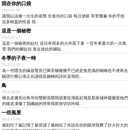
我在你的口袋
2014-02-09
讓我以這種一出生的姿態 住進你的口袋 每日便能 享受幾遍 你的手指
這多輕盈的性器 我...
這是一個秘密
2013-12-17
這是一個秘密的結社 這兒有很多的火外面下著 一百年來最大的一次風
雪 我們的腳趾頭 靠近彼此的腳趾...
冬季的子夜一時
2013-12-04
為一些隱含的緣故聲音已降至極微幾乎已經是無意識的喃喃也不便再去
驗證什麼心境正在讀很是婉轉的詩於是我想...
鳥
2013-10-22
褪去皮膚長出鳥羽你雙眼張開我就要從湖面起飛是那座城神靈撤退祂們
的嘆息凍傷了我纖細的脛骨我那曾切切吟唱...
一些風景
2013-10-08
被刻印了被記憶了被背誦了被銘拓了你說在你的眼球我費了好大好大的