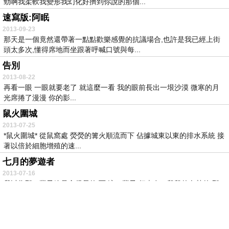
勁啊我柔軟我變形我幻化好擠到你說的那個...
速寫版:阿眠
2013-09-23
那天是一個竟然還帶著一點點歡樂感覺的抗議場合,也許是我已經上街
頭太多次,懂得席地而坐跟著呼喊口號與每...
告別
2013-08-22
再看一眼 一眼就要老了 就這麼一看 我的眼前長出一垠沙漠 微寒的月
光席捲了漫漫 你的影...
鼠火圍城
2013-07-25
*鼠火圍城* 從鼠窩處 熒熒的篝火順流而下 佔據城東以東的排水系統 接
著以倍於細胞增殖的速...
七月的夢遊者
2013-07-16
我以為那一輩子總是會很長的 而 這一輩子 行走在一段段的炙熱的 那
些灼燙的眼淚後面的 時...
日常的非常-又去貢寮玩(3)
2013-06-27