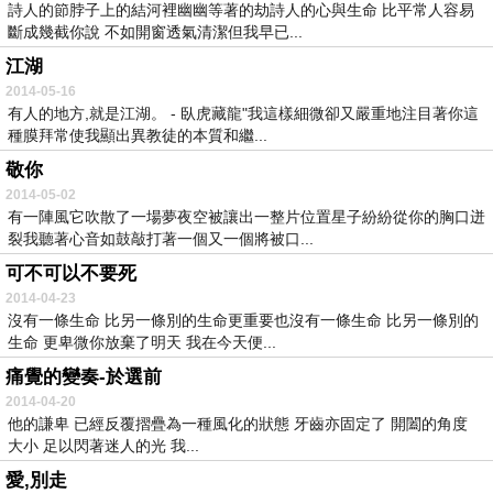
詩人的節脖子上的結河裡幽幽等著的劫詩人的心與生命 比平常人容易
斷成幾截你說 不如開窗透氣清潔但我早已...
江湖
2014-05-16
有人的地方,就是江湖。 - 臥虎藏龍"我這樣細微卻又嚴重地注目著你這
種膜拜常使我顯出異教徒的本質和繼...
敬你
2014-05-02
有一陣風它吹散了一場夢夜空被讓出一整片位置星子紛紛從你的胸口迸
裂我聽著心音如鼓敲打著一個又一個將被口...
可不可以不要死
2014-04-23
沒有一條生命 比另一條別的生命更重要也沒有一條生命 比另一條別的
生命 更卑微你放棄了明天 我在今天便...
痛覺的變奏-於選前
2014-04-20
他的謙卑 已經反覆摺疊為一種風化的狀態 牙齒亦固定了 開闔的角度
大小 足以閃著迷人的光 我...
愛,別走