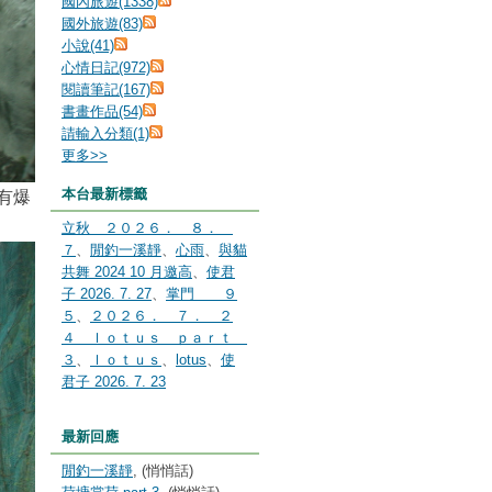
國內旅遊(1338)
國外旅遊(83)
小說(41)
心情日記(972)
閱讀筆記(167)
書畫作品(54)
請輸入分類(1)
更多
>>
本台最新標籤
會有爆
立秋 ２０２６． ８．
７
、
閒釣一溪靜
、
心雨
、
與貓
共舞 2024 10 月邀高
、
使君
子 2026. 7. 27
、
掌門 ９
５
、
２０２６． ７． ２
４ ｌｏｔｕｓ ｐａｒｔ
３
、
ｌｏｔｕｓ
、
lotus
、
使
君子 2026. 7. 23
最新回應
閒釣一溪靜
, (悄悄話)