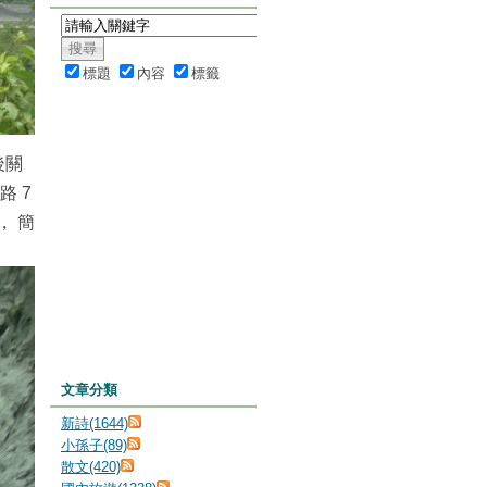
標題
內容
標籤
後關
路 7
， 簡
文章分類
新詩(1644)
小孫子(89)
散文(420)