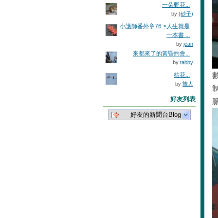
一朵野花...
by
(砂子)
小護師番外章76 >人生就是
一本書 ...
by
jean
來都來了的黃昏約會...
by
tabby
枯花...
by
旅人
好友列表
好友的新聞台Blog