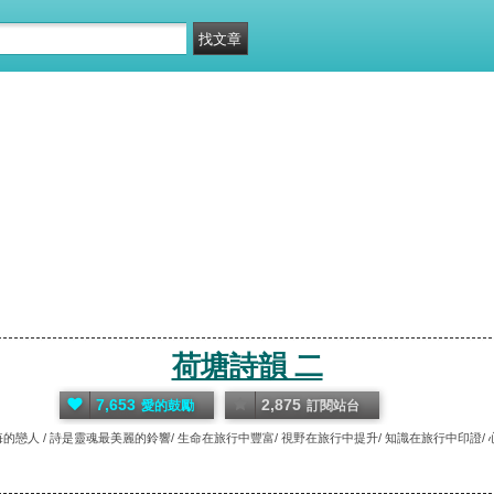
荷塘詩韻 二
7,653
2,875
愛的鼓勵
訂閱站台
的戀人 / 詩是靈魂最美麗的鈴響/ 生命在旅行中豐富/ 視野在旅行中提升/ 知識在旅行中印證/ 