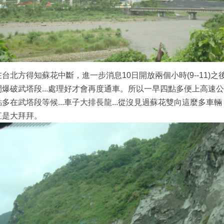
在台北方得知蘇花中斷，進一步消息10日開放兩個小時(9--11)之
閉爆破武塔段...處理好才會再度通車。所以一早四點多便上高速公
點多在武塔段等候...車子大排長龍...從沒見過蘇花雙向這麼多車輛
直是大拜拜。