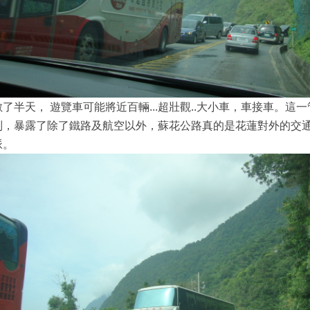
數了半天， 遊覽車可能將近百輛...超壯觀..大小車，車接車。這一
制，暴露了除了鐵路及航空以外，蘇花公路真的是花蓮對外的交
脈。