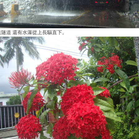
進隧道 還有水瀑從上長驅直下。