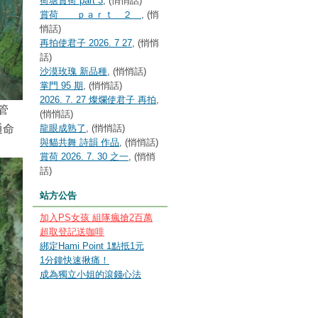
荷塘賞荷 part 3
, (悄悄話)
賞荷 ｐａｒｔ ２
, (悄
悄話)
再拍使君子 2026. 7 27
, (悄悄
話)
沙漠玫瑰 新品種
, (悄悄話)
掌門 95 期
, (悄悄話)
2026. 7. 27 燦爛使君子 再拍
,
管
(悄悄話)
通命
龍眼成熟了
, (悄悄話)
與貓共舞 詩韻 作品
, (悄悄話)
賞荷 2026. 7. 30 之一
, (悄悄
話)
站方公告
加入PS女孩 組隊瘋搶2百萬
超取登記送咖啡
綁定Hami Point 1點抵1元
1分鐘快速揪痛！
成為獨立小姐的滾錢心法