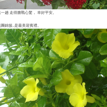
這一趟 走得膽戰心驚， 幸好平安。
花團錦簇..是最美迎賓禮。