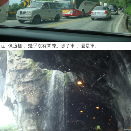
對面 像這樣， 幾乎沒有間隙。除了車， 還是車。