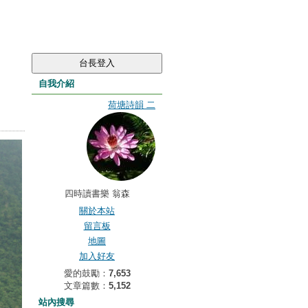
自我介紹
荷塘詩韻 二
四時讀書樂 翁森
關於本站
留言板
地圖
加入好友
愛的鼓勵：
7,653
文章篇數：
5,152
站內搜尋