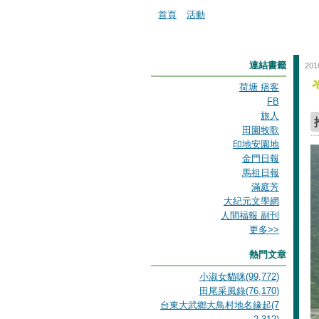
首頁
活動
連結書籤
201
荷塘 痞客
FB
旅人
田園牧歌
印地安園地
金門日報
馬祖日報
滿庭芳
大紀元文學網
人間福報 副刊
更多
>>
熱門文章
小淑女貓咪(99,772)
田尾采風錄(76,170)
台東大武鄉大鳥村地名緣起(7