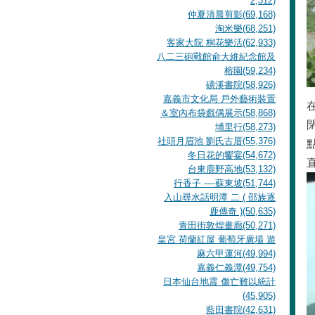
2,312)
仲夏清晨剪影(69,168)
淘米樂(68,251)
客家大院 桐花樂活(62,933)
八二三砲戰館俞大維紀念館及
榕園(59,234)
磺溪書院(58,926)
嘉義市文化局 戶外藝術裝置
＆室內布袋戲偶展示(58,868)
埔里行(58,273)
社頭月眉池 劉氏古厝(55,376)
冬日花的饗宴(54,672)
台東鹿野高地(53,132)
行香子 ----蘇東坡(51,744)
入山尋水話明潭 二 ( 邵族逐
鹿傳奇 )(50,635)
青田街敦煌畫廊(50,271)
皇宮 荷蘭紅屋 葡萄牙廣場 遊
麻六甲運河(49,994)
嘉義仁義潭(49,754)
日本仙台地震 傷亡難以統計
(45,905)
藍田書院(42,631)