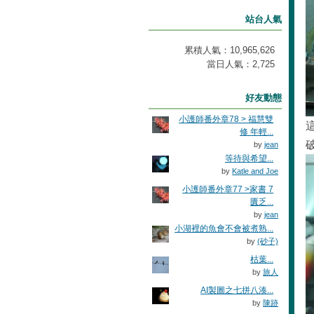
站台人氣
累積人氣：
10,965,626
當日人氣：
2,725
好友動態
小護師番外章78 > 福慧雙
修 年輕...
by
jean
等待與希望...
by
Katle and Joe
小護師番外章77 >家書 7
匱乏...
by
jean
小湖裡的魚會不會被煮熟...
by
(砂子)
枯葉...
by
旅人
AI製圖之七拼八湊...
by
陳跡