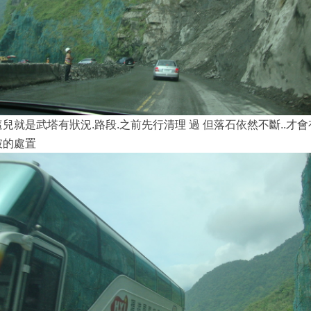
這兒就是武塔有狀況.路段.之前先行清理 過 但落石依然不斷..才
破的處置