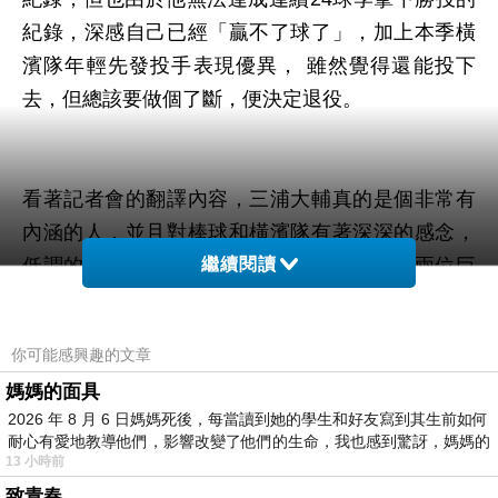
紀錄，深感自己已經「贏不了球了」，加上本季橫
濱隊年輕先發投手表現優異， 雖然覺得還能投下
去，但總該要做個了斷，便決定退役。
看著記者會的翻譯內容，三浦大輔真的是個非常有
內涵的人，並且對棒球和橫濱隊有著深深的感念，
低調的個性讓人聯想到今年體壇退休的另外兩位巨
繼續閱讀
人：Tim Duncan和陳金鋒，這種不論年紀多大都付
出一切的心，真的是最能感動球迷的；
看了訪問才知
你可能感興趣的文章
道，番長的偶像是矢澤永吉啊。
媽媽的面具
2026 年 8 月 6 日媽媽死後，每當讀到她的學生和好友寫到其生前如何
耐心有愛地教導他們，影響改變了他們的生命，我也感到驚訝，媽媽的
13 小時前
引退賽真的很感人，一切都是為了三浦大輔。
致青春