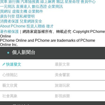
買車
旅行團
汽車險推薦
線上麻將
雜誌
星座命理
會員中心
一元簡訊
直播達人
數位憑證
企業簡訊
買網址
虛擬主機
企業郵件
◎ 18 ☆ YOKOHAMA
廣告刊登
隱私權聲明
https://www.youtube.com/watch?
消費者保護
兒童網路安全
About PChome
投資人聯絡
徵才
v=panHhgmGUws
著作權保護
｜網路家庭版權所有、轉載必究
‧Copyright PChome
Online
PChome Online and PChome are trademarks of PChome
◎ 「ハマの永遠番長」三浦大輔投手 引退セレモニ
Online Inc.
ー動画
個人新聞台
https://www.youtube.com/watch?v=bFvwerOfSbU
快速發文
最新文章
心情雜記
美食饗宴
◎ 引退試合 最終打席・最終投球
https://www.youtube.com/watch?v=3WT-cy05PVg
藝文欣賞
旅遊玩家
社會萬象
影視娛樂
◎ 引退儀式精華影片