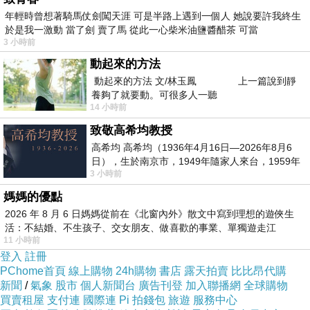
年輕時曾想著騎馬仗劍闖天涯 可是半路上遇到一個人 她說要許我終生
於是我一激動 當了劍 賣了馬 從此一心柴米油鹽醬醋茶 可當
3 小時前
最後一場比賽交給三浦大輔，挑戰連續25年都有勝
動起來的方法
投的史無前例紀錄，番長投了六局掉了十分，無緣
動起來的方法 文/林玉鳳 上一篇說到靜
勝投。
養夠了就要動。可很多人一聽
14 小時前
致敬高希均教授
這場比賽有完全免費的網路直播，近幾日則不斷釋
高希均 高希均（1936年4月16日—2026年8月6
日），生於南京市，1949年隨家人來台，1959年
出超高質感又催淚的紀念影片，引退儀式莊重、誠
3 小時前
赴美深造並取得經濟發展博士學位。曾任
懇不拖泥帶水，卻又感受得到滿滿的誠意，橫濱
媽媽的優點
BAYSTARS對於一位終身效力橫濱的超級王牌的重
2026 年 8 月 6 日媽媽從前在《北窗內外》散文中寫到理想的遊俠生
活：不結婚、不生孩子、交女朋友、做喜歡的事業、單獨遊走江
視，只要是喜歡棒球的人，應該都可以感同身受。
11 小時前
湖⋯⋯，
登入
註冊
PChome首頁
線上購物
24h購物
書店
露天拍賣
比比昂代購
新聞
/
氣象
股市
個人新聞台
廣告刊登
加入聯播網
全球購物
買賣租屋
支付連
國際連
Pi 拍錢包
旅遊
服務中心