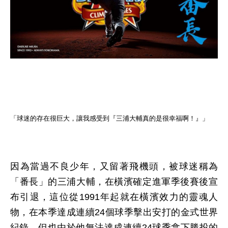
「球迷的存在很巨大，讓我感受到『三浦大輔真的是很幸福啊！』」
因為當過不良少年，又留著飛機頭，被球迷稱為
「番長」的三浦大輔，在橫濱確定進軍季後賽後宣
布引退，這位從1991年起就在橫濱效力的靈魂人
物，在本季達成連續24個球季擊出安打的金式世界
紀錄，但也由於他無法達成連續24球季拿下勝投的