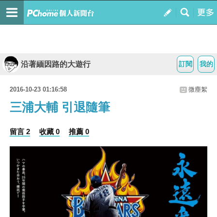
沿著緬因路的大遊行
訂閱
我的
2016-10-23 01:16:58
微塵絮
三浦大輔 引退隨筆
留言 2
收藏 0
推薦 0