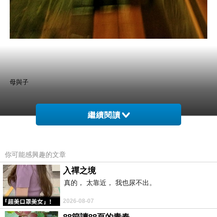
母與子
繼續閱讀
曾幾何時
大手牽小手散步在街頭的畫面已不復存在
你可能感興趣的文章
還好方塊還算給面子
不會讓老爸老媽走在前頭
入禪之境
真的， 太靠近， 我也尿不出。
然後自己在後頭遠遠跟著
彷彿是不相干的路人
2026-08-07