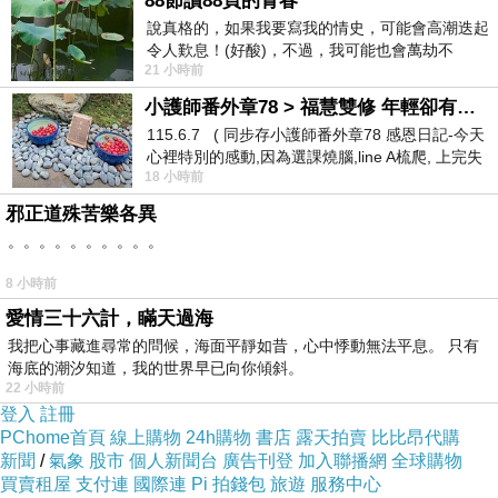
88節讀88頁的青春
那晚的燈光美氣氛佳
說真格的，如果我要寫我的情史，可能會高潮迭起
令人歎息！(好酸)，不過，我可能也會萬劫不
趕緊拍下這畫面
21 小時前
復...，每天跪鍵盤還是被判了花心的罪
小護師番外章78 > 福慧雙修 年輕卻有個老靈魂 ㄑ金剛經〉podcast
115.6.7 ( 同步存小護師番外章78 感恩日記-今天
心裡特別的感動,因為選課燒腦,line A梳爬, 上完失
18 小時前
智課的她,特來傾
邪正道殊苦樂各異
。。。。。。。。。。
8 小時前
時光飛逝
上一篇：
愛情三十六計，瞞天過海
大叔！？
下一篇：
我把心事藏進尋常的問候，海面平靜如昔，心中悸動無法平息。 只有
海底的潮汐知道，我的世界早已向你傾斜。
22 小時前
登入
註冊
PChome首頁
線上購物
24h購物
書店
露天拍賣
比比昂代購
新聞
/
氣象
股市
個人新聞台
廣告刊登
加入聯播網
全球購物
買賣租屋
支付連
國際連
Pi 拍錢包
旅遊
服務中心