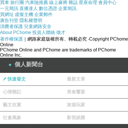
買車
旅行團
汽車險推薦
線上麻將
雜誌
星座命理
會員中心
一元簡訊
直播達人
數位憑證
企業簡訊
買網址
虛擬主機
企業郵件
方塊爹
廣告刊登
隱私權聲明
2016-10-27 16:36:18
消費者保護
兒童網路安全
太看得起某人了!!
About PChome
投資人聯絡
徵才
著作權保護
｜網路家庭版權所有、轉載必究
‧Copyright PChome
iTiger 虎
Online
2016-10-26 19:39:28
PChome Online and PChome are trademarks of PChome
Online Inc.
乍看還以為小方塊交女友了！媽媽太年輕了啦！
個人新聞台
快速發文
最新文章
心情雜記
美食饗宴
藝文欣賞
旅遊玩家
社會萬象
影視娛樂