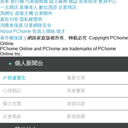
買車
旅行團
汽車險推薦
線上麻將
雜誌
星座命理
會員中心
一元簡訊
直播達人
數位憑證
企業簡訊
買網址
虛擬主機
企業郵件
廣告刊登
隱私權聲明
消費者保護
兒童網路安全
About PChome
投資人聯絡
徵才
著作權保護
｜網路家庭版權所有、轉載必究
‧Copyright PChome
Online
PChome Online and PChome are trademarks of PChome
Online Inc.
個人新聞台
快速發文
最新文章
心情雜記
美食饗宴
藝文欣賞
旅遊玩家
社會萬象
影視娛樂