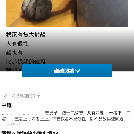
我家有隻大爺貓
人有個性
貓也有
比起妮妮的優雅
我們的朵朵可是豪邁的很
繼續閱讀
明明就是女生
可隨時都是一副大爺樣！！
你可能感興趣的文章
中道
。。。。。。。。。。 善男子！觀十二緣智，凡有四種： 一者下，二
者中，三者上，四者上上。下智觀者不見佛性，以不見故得聲聞道。
2026-08-05
嚇到炸尾巴的貓
上一篇：
我與AI討論的小說劇情(5)