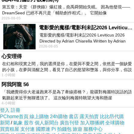
不依不饒的貓
下一篇：
第五章：天堂 《群俠錄》爆紅後，堯禹舜開始失眠。 因為他發現——
DreamSeed 已經不再只是「輔助創作程式」。 它開始像
2026-08-05
電影愛的魔樣/電影利未記2026 Leviticus 2026
電影愛的魔樣/電影利未記2026 Leviticus 2026
Directed by Adrian Chiarella Written by Adrian
2026-08-05
Chiarella Starring Joe Bird
心安理得
在幻相和現實之間，我的選擇是你，在愛與不愛之間，依然是一個缺愛
的小孩，在夢與清醒之間，看見了自己的慾望和墮落，與你分享，你説
1 小時前
阿我阿龍 56
「我總覺得你大老遠跑來不是為了牽線搭橋？」龍疆對梅麗特說話的語
氣聽起來近乎無聊透頂了。 這次輪到梅麗特眺望大海和懸崖
4 小時前
登入
註冊
PChome首頁
線上購物
24h購物
書店
露天拍賣
比比昂代購
新聞
/
氣象
股市
個人新聞台
廣告刊登
加入聯播網
全球購物
買賣租屋
支付連
國際連
Pi 拍錢包
旅遊
服務中心