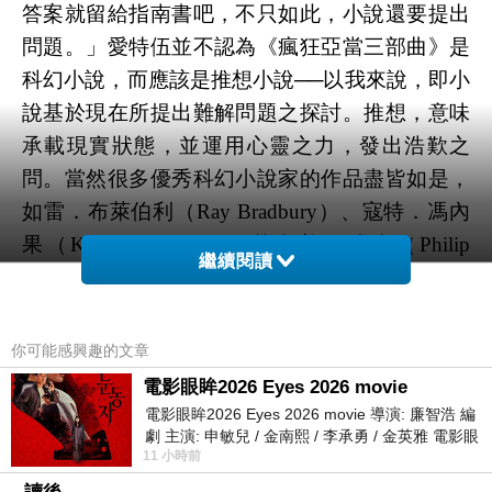
答案就留給指南書吧，不只如此，小說還要提出
問題。」愛特伍並不認為《瘋狂亞當三部曲》是
科幻小說，而應該是推想小說──以我來說，即小
說基於現在所提出難解問題之探討。推想，意味
承載現實狀態，並運用心靈之力，發出浩歎之
問。當然很多優秀科幻小說家的作品盡皆如是，
如雷．布萊伯利（
Ray Bradbury
）、寇特．馮內
果（
Kurt Vonnegut
）、菲利普．狄克（
Philip
繼續閱讀
Dick
）等，至於類型歸屬的問題，還是交回每一
位讀者自行判斷吧。
劉芷妤《樂土在上》顯然就是一部根植於現在、
你可能感興趣的文章
進行未來式連結的推想（未來╱科幻）小說，書
電影眼眸2026 Eyes 2026 movie
電影眼眸2026 Eyes 2026 movie 導演: 廉智浩 編
中處理了鯨島（臺灣）、鯨語（臺灣話）與成為
劇 主演: 申敏兒 / 金南熙 / 李承勇 / 金英雅 電影眼
世界政府唯一霸權的祖國（中國）、祖語（中國
11 小時前
眸2026描述攝影師徐珍因遺
話）的複雜關係；鯨島上有樂土（接受祖國體制