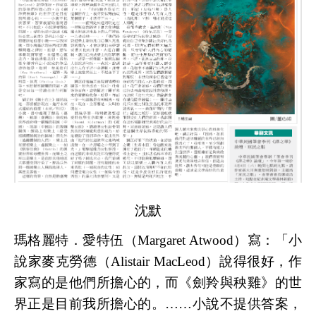
沈默
瑪格麗特．愛特伍（
Margaret Atwood
）寫：「小
說家麥克勞德（
Alistair MacLeod
）說得很好，作
家寫的是他們所擔心的，而《劍羚與秧雞》的世
界正是目前我所擔心的。……小說不提供答案，