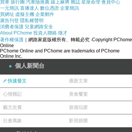
重要更優先，才會放棄自由夢想或者其他的什
買車
旅行團
汽車險推薦
線上麻將
雜誌
星座命理
會員中心
一元簡訊
直播達人
數位憑證
企業簡訊
麼，去迎合體制，讓自己長成樂土的形狀啊……
買網址
虛擬主機
企業郵件
這是一種催眠，如果每個人都說這句話，一直
廣告刊登
隱私權聲明
消費者保護
說，說到沒有人在乎這不合邏輯，那麼樂土就當
兒童網路安全
About PChome
投資人聯絡
徵才
然在上，不是在下了……」
著作權保護
｜網路家庭版權所有、轉載必究
‧Copyright PChome
Online
劉芷妤透過某些現實情勢的擴張，包含政治、性
PChome Online and PChome are trademarks of PChome
別、社會等等面向，盡情闡述了關乎未來的憂鬱
Online Inc.
與悲傷。於是，裡面一字一句都像是在叫喊著，
個人新聞台
現在，現在，全部都是，尖叫的現在。
快速發文
最新文章
我幾乎第一時間就要想起愛特伍學生奈歐蜜．埃
德曼（
Naomi Alderman
）的《電擊女孩》，描繪
心情雜記
美食饗宴
著女性鎖骨間長出的絞軸能夠發出電力，於是發
藝文欣賞
旅遊玩家
動了性別革命，從此世界由「她們待在這狹窄之
地吶喊出聲，在一片黑暗之中得到了光。」電擊
社會萬象
影視娛樂
超能力女性掌控。而這樣的未來烏托邦有變得更