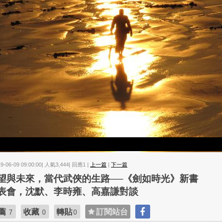
19-06-09 09:00:00| 人氣3,444| 回應1 |
上一篇
|
下一篇
望與未來，當代武俠的生路──《劍如時光》新書
表會，沈默、李時雍、高嘉謙對談
薦
收藏
轉貼
訂閱站台
7
0
0