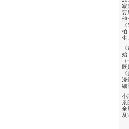
寂
要
他
《
拍
生
《
始
（
既
《
漫
細
小
景
全
及