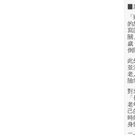
▉
「
的
寫
關
歲
倒
此
並
老
險
對
「
老
己
時
身
二