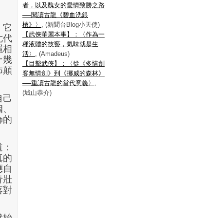
者，以及醜女的愛情致勝之路
──閱讀古龍《碧血洗銀
槍》〉
, (新聞台Blog小天使)
，它
【武俠華麗本事】：〈作為一
七代
種液體的技藝，氣味就是生
隱相
活〉
, (Amadeus)
十幾
【目擊武俠】：〈從《多情劍
怖顛
客無情劍》到《挪威的森林》
──重讀古龍的當代意義〉
,
(城山恭介)
自己
姻、
飾的
道：
真的
應自
青壯
落對
默始