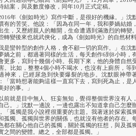
待結案，與及數度修改，同年
10
月正式定稿。
2016
年《劍如時光》寫作中斷，是很好的機緣。」沈
慣有的苦笑。他說：「因為在同一年，我和夢媧結婚
出生，又歷經親人的離開，生命遭遇到滿激烈的轉變
些轉變後來也就武俠化，成為《劍如時光》的自然材
我是蠻幹型的創作人格，會不顧一切的寫作。」在沈
夢媧之前，都過著同樣的生活，每天創作
6
到
8
小時，
會更多，寫到十幾個小時。長期下來，他的身體自然
害。比如，整整
4
個小時不喝水，也沒有上廁所，等
過神來，已經尿急到快要爆裂的地步。沈默眼神帶
：「當時想著能夠這樣一直寫下去，寫到死為止，是
美好的事。」
以前就是目中無人、狂妄無知，覺得整個世界沒有人
自己。」沈默一邊說，一邊也露出不知道拿自己怎麼
，「孤獨是我小說裡很重要的主題。我著迷於探索孤
和孤獨、孤獨與世界的關係，也就沒有他者的存在。
色都在關心他自己的孤獨，關於孤獨的狂想，與及孤
實之間的變體。總之，全部都是孤獨。」