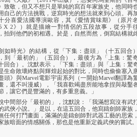
》致敬，但又不想只是單純的寫百年家族史，他同時
用自己的方法挑戰，逆寫時光的想法就來到心頭。再
十分喜愛法國導演歐容，其《愛情賞味期》（原片
5 X 2
》）就是描繪一對情侶的五段故事，從分手
，拍到他們的初相遇。於是，自然而然，倒寫結構就
。
劍如時光》的結構，從「下集：盡頭」（十五回合
，到「最初的」（五回合），最後方為「上集：驚
十回合）。沈默表示，「下集：盡頭」與「上集：驚
是生命敗壞終點與輝煌起始的對比，同時也偷偷塞入
盡頭》與
Marvel
電影宇宙系列（一開始
Marvel
翻譯為
畫，還不叫漫威），「我喜歡竭盡所能地拿捏與敲鑿
節，讓它們是豐滿的，有多重意義。」
說中間部分「最初的」，沈默說：「我滿想寫沒有武
的武俠小說。」是以，在這五回合，他寫鑄劍師家族
無任何打鬥畫面，滿滿的是鑄劍師對武器工藝的思索
家族暗面的情感關係，那也是他重新定義武俠的嘗試