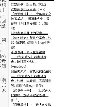
也想
沈默武俠小說目錄
, (沈默)
沈默武俠小說目錄
, (Sky)
加上
【目擊武俠】：〈少年頂天立
名：
地養成記──閱讀朱先中、黃
往回
嗣軒《八陣無極圖》〉
, (風
此誕
魂)
關於家庭與其他的惡魔——
《劍如時光》新書分享會，沈
）開
默×陳夏民
, (新聞台Blog小天
奇」
使)
奇」
小說傷身，而人生是復健
唐諾
──《劍如時光》新書發表
驚奇
會，駱以軍X沈默
,
各個
(Amadeus)
回望與未來，當代武俠的生路
──《劍如時光》新書發表
打場
會，沈默、李時雍、高嘉謙對
，完
談
, (新聞台Blog小天使)
，以
【武俠學不學】：〈以局外人
。
的眼睛，對破碎虛空凝視〉
,
(佚凡)
【目擊武俠】：〈偉大的失敗