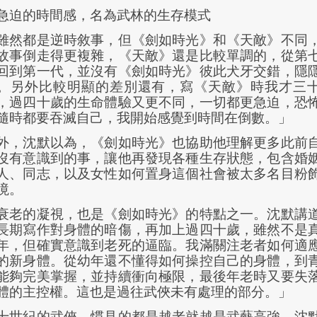
急迫的時間感，名為武林的生存模式
雖然都是逆時敘事，但《劍如時光》和《天敵》不同
故事倒走得更複雜，《天敵》還是比較單調的，從第
回到第一代，並沒有《劍如時光》彼此犬牙交錯，隱
。另外比較明顯的差別還有，寫《天敵》時我才三
，過四十歲的生命體驗又更不同，一切都更急迫，恐
隨時都要吞滅自己，我開始感覺到時間在倒數。」
外，沈默以為，《劍如時光》也協助他理解更多此前
沒有意識到的事，讓他再發現各種生存狀態，包含婚
人、同志，以及女性如何置身這個社會被太多名目粉
境。
衰老的凝視，也是《劍如時光》的特點之一。沈默講
長期寫作對身體的暗傷，再加上過四十歲，雖然不是
年，但確實意識到老死的逼臨。我滿關注老者如何適
的新身體。從幼年還不懂得如何操控自己的身體，到
能夠完美掌握，並持續衝向極限，最後年老時又要失
體的主控權。這也是過往武俠未有處理的部分。」
十世紀的武俠，慣見的都是越老就越是武藝高強，沈