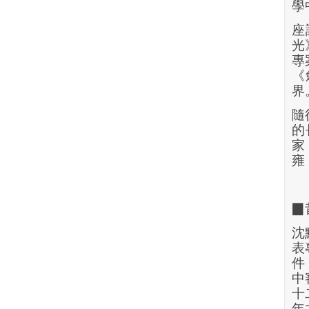
學
座
光
專
《
界
隨
的
家
雍
▉
沈
表
件
中
十
年