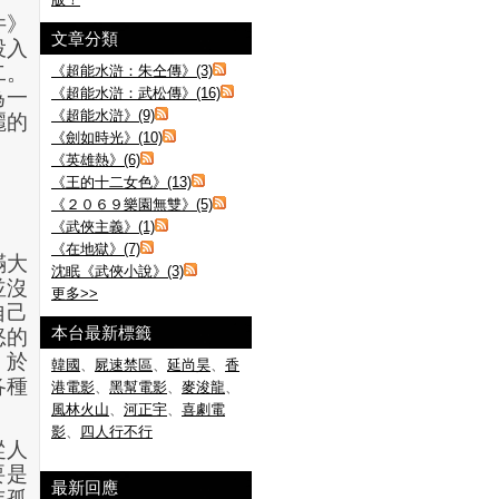
件》
文章分類
投入
二。
《超能水滸：朱仝傳》(3)
《超能水滸：武松傳》(16)
為一
《超能水滸》(9)
麗的
《劍如時光》(10)
《英雄熱》(6)
《王的十二女色》(13)
《２０６９樂園無雙》(5)
《武俠主義》(1)
《在地獄》(7)
滿大
沈眠《武俠小說》(3)
並沒
更多
>>
自己
本台最新標籤
怒的
，於
韓國
、
屍速禁區
、
延尚昊
、
香
各種
港電影
、
黑幫電影
、
麥浚龍
、
風林火山
、
河正宇
、
喜劇電
影
、
四人行不行
從人
要是
最新回應
年孤