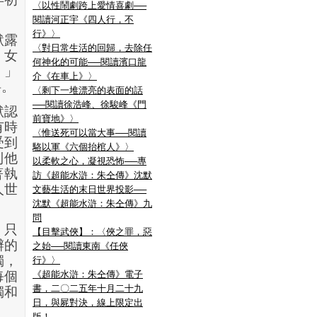
〈以性鬧劇跨上愛情喜劇──
閱讀河正宇《四人行，不
行》〉
默露
〈對日常生活的回歸，去除任
，女
何神化的可能──閱讀濱口龍
。」
介《在車上》〉
料。
〈剩下一堆漂亮的表面的話
──閱讀徐浩峰、徐駿峰《門
默認
前寶地》〉
有時
〈惟送死可以當大事──閱讀
受到
駱以軍《六個抬棺人》〉
到他
以柔軟之心，凝視恐怖──專
著執
訪《超能水滸：朱仝傳》沈默
人世
文藝生活的末日世界投影──
沈默《超能水滸：朱仝傳》九
問
，只
【目擊武俠】：〈俠之罪，惡
辦的
之始──閱讀東南《任俠
獨，
行》〉
每個
《超能水滸：朱仝傳》電子
書，二〇二五年十月二十九
獨和
日，與屍對決，線上限定出
版！