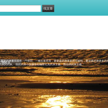
，要把武俠書寫當作一門學問、一種志業而寫，要窮盡武俠更多的可能性，要追索武俠更多的
訂閱站台
武俠的武俠。 我把武俠小說擴張化極限化為武俠主義。我信仰武俠主義。