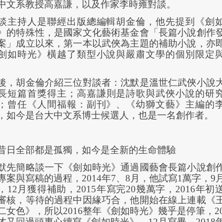
中文系教授高嘉謙，以及作家李時雍對談。
談主持人是聯經出版總編輯胡金倫，他先提到《劍
》的特殊性，是國家文化藝術基金會「長篇小說創作
案」成立以來，第一本以武俠為主題的補助小說，亦
劍如時光》橫越了類型小說與嚴肅文學的個別限定
。
後，胡金倫介紹三位對談者：沈默是溫世仁武俠小說
長短篇首獎得主；高嘉謙則是詩歌與武俠小說的研
；曾任《人間福報：副刊》、《幼獅文藝》主編的
，如今是台大中文系博士候選人，也是一名創作者。
昔日全部都是孤獨，如今是全新的生命體驗
默先簡略談一下《劍如時光》通過國藝會長篇小說創
專案與寫稿的過程，
2014
年
7
、
8
月，他試寫
1
萬字，
9
，
12
月獲得補助，
2015
年寫完
20
幾萬字，
2016
年初
審核，等待的過程中因緣巧合，他開始在線上連載《
二女色》，所以
2016
整年《劍如時光》幾乎是停筆，
2
才又回過頭專心續寫《劍如時光》，
12
月寫畢，
2018