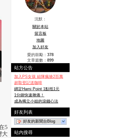
沈默：
關於本站
留言板
地圖
加入好友
愛的鼓勵：
378
文章篇數：
899
站方公告
加入PS女孩 組隊瘋搶2百萬
超取登記送咖啡
綁定Hami Point 1點抵1元
1分鐘快速揪痛！
成為獨立小姐的滾錢心法
好友列表
好友的新聞台Blog
在
5
站內搜尋
灣大