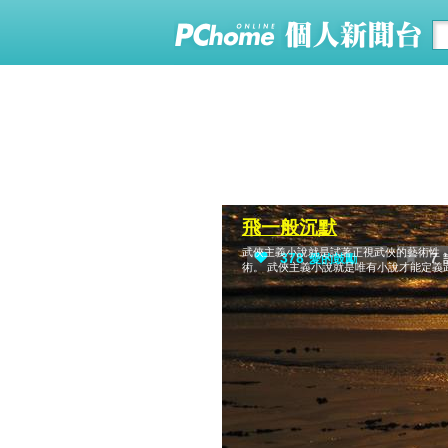
飛一般沉默
武俠主義小說就是試著正視武俠的藝術性
378
7
愛的鼓勵
術。 武俠主義小說就是唯有小說才能定義