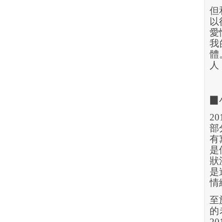
但
以
愛
我
體
人
▉
20
部
有
是
狀
是
情
至
的
20