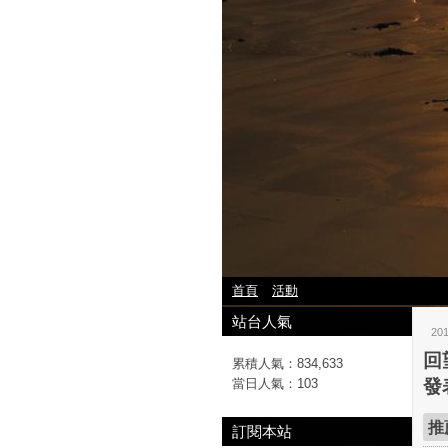
首頁
活動
站台人氣
20
回
累積人氣：
834,633
當日人氣：
103
發
推
訂閱本站