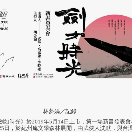
林夢媧／記錄
劍如時光》於
2019
年
5
月
14
日上市，第一場新書發表會
25
日，於紀州庵文學森林展開，由武俠人沈默，與台