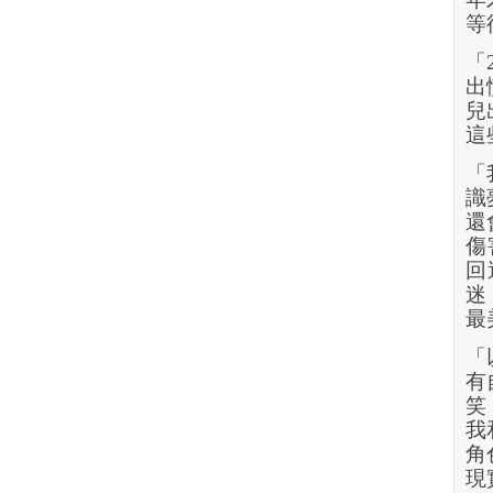
等
「
出
兒
這
「
識
還
傷
回
迷
最
「
有
笑
我
角
現