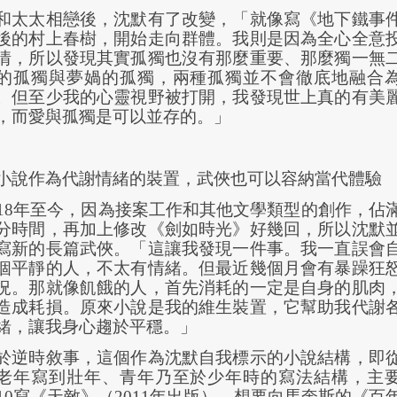
和太太相戀後，沈默有了改變，「就像寫《地下鐵事
後的村上春樹，開始走向群體。我則是因為全心全意
情，所以發現其實孤獨也沒有那麼重要、那麼獨一無
的孤獨與夢媧的孤獨，兩種孤獨並不會徹底地融合
。但至少我的心靈視野被打開，我發現世上真的有美
，而愛與孤獨是可以並存的。」
小說作為代謝情緒的裝置，武俠也可以容納當代體驗
18
年至今，因為接案工作和其他文學類型的創作，佔
分時間，再加上修改《劍如時光》好幾回，所以沈默
寫新的長篇武俠。「這讓我發現一件事。我一直誤會
個平靜的人，不太有情緒。但最近幾個月會有暴躁狂
況。那就像飢餓的人，首先消耗的一定是自身的肌肉
造成耗損。原來小說是我的維生裝置，它幫助我代謝
緒，讓我身心趨於平穩。」
於逆時敘事，這個作為沈默自我標示的小說結構，即
老年寫到壯年、青年乃至於少年時的寫法結構，主
10
寫《天敵》（
2011
年出版），想要向馬奎斯的《百