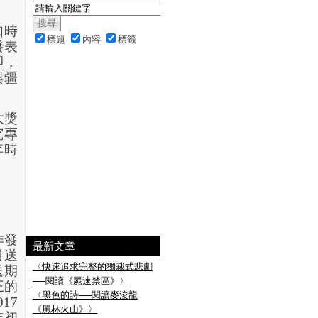
如時
標題
內容
標籤
發表
即，
與疆
大獎
究專
李時
作發
最新文章
月送
〈快速追求完整的獨裁式悲劇
送期
──閱讀《屍速禁區》〉
王的
〈黑色的詩──閱讀麥浚龍
017
《風林火山》〉
年初