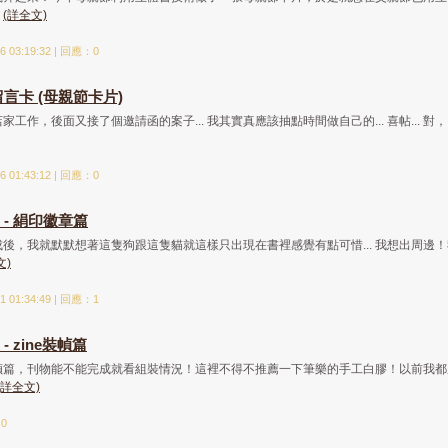
.
(詳全文)
 03:19:32 | 回應：0
言卡 (母親節卡片)
工作，後面又接了個邀請函的案子... 我其實真應該抽點時間做自己的... 喜帖... 對，..
 01:43:12 | 回應：0
- 絹印徽章篇
後，我就默默想著這隻狗跟這隻貓就這樣只出現在書裡感覺有點可惜... 我想出周邊！
文)
 01:34:49 | 回應：1
 zine裝幀篇
幀篇，刊物能不能完成就看組裝情況！這裡不得不推薦一下筆樂的手工白膠！以前我都
(詳全文)
：0