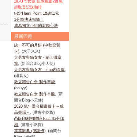
加入PS女孩 組隊瘋搶2百萬
超取登記送咖啡
綁定Hami Point 1點抵1元
1分鐘快速揪痛！
成為獨立小姐的滾錢心法
最新回應
缺一不可的月餅 (中秋節賀
卡)
, (木子米米)
犬男友與貓女友 - 絹印徽章
篇
, (新聞台Blog小天使)
犬男友與貓女友 - zine內頁篇
,
(緋裳女)
微立體告白盒 製作辛酸
,
(oouyy)
微立體告白盒 製作辛酸
, (新
聞台Blog小天使)
2020 鼠年燙金插畫賀卡～成
品登場～
, (嘴饞小吃貨)
凸版印刷初體驗 feat. 時分印
刷
, (嘴饞小吃貨)
英英辭典 (感謝卡)
, (新聞台
Blog小天使)