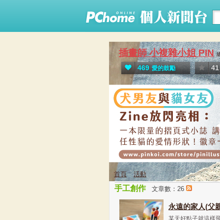
插畫師 小複雜小姐 PIN
469
41
愛的鼓勵
首頁
活動
手工創作
文章數：26
永遠的家人(父
某天好點子就這樣