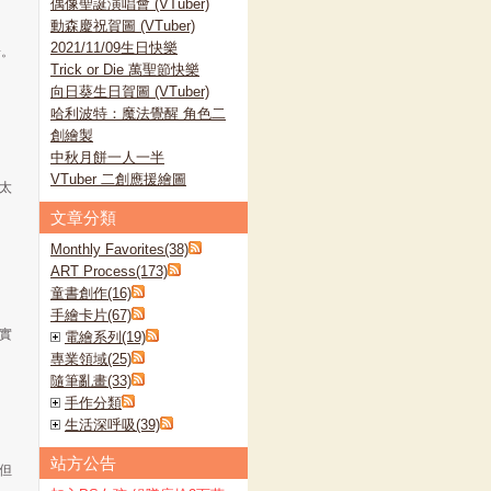
偶像聖誕演唱會 (VTuber)
動森慶祝賀圖 (VTuber)
2021/11/09生日快樂
子。
Trick or Die 萬聖節快樂
向日葵生日賀圖 (VTuber)
哈利波特：魔法覺醒 角色二
創繪製
中秋月餅一人一半
VTuber 二創應援繪圖
太
文章分類
Monthly Favorites(38)
ART Process(173)
童書創作(16)
手繪卡片(67)
實
電繪系列(19)
專業領域(25)
隨筆亂畫(33)
手作分類
生活深呼吸(39)
站方公告
但