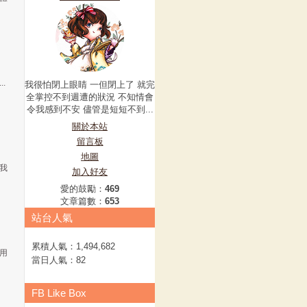
.
我很怕閉上眼睛 一但閉上了 就完
全掌控不到週遭的狀況 不知情會
令我感到不安 儘管是短短不到...
關於本站
留言板
地圖
我
加入好友
愛的鼓勵：
469
文章篇數：
653
站台人氣
累積人氣：
1,494,682
用
當日人氣：
82
FB Like Box