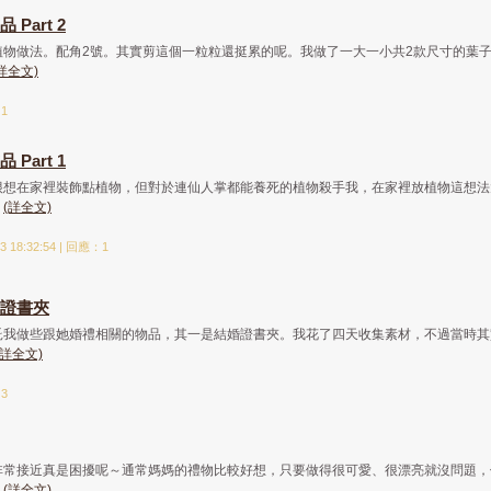
Part 2
植物做法。配角2號。其實剪這個一粒粒還挺累的呢。我做了一大一小共2款尺寸的葉
詳全文)
：1
Part 1
很想在家裡裝飾點植物，但對於連仙人掌都能養死的植物殺手我，在家裡放植物這想法
.
(詳全文)
 18:32:54 | 回應：1
證書夾
託我做些跟她婚禮相關的物品，其一是結婚證書夾。我花了四天收集素材，不過當時其
(詳全文)
：3
非常接近真是困擾呢～通常媽媽的禮物比較好想，只要做得很可愛、很漂亮就沒問題，
.
(詳全文)