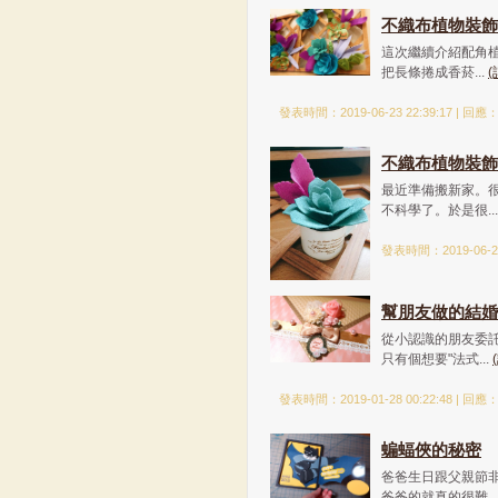
不織布植物裝飾品 
這次繼續介紹配角
把長條捲成香菸...
(
發表時間：2019-06-23 22:39:17 | 回應
不織布植物裝飾品 
最近準備搬新家。
不科學了。於是很..
發表時間：2019-06-23
幫朋友做的結婚
從小認識的朋友委
只有個想要"法式...
發表時間：2019-01-28 00:22:48 | 回應
蝙蝠俠的秘密
爸爸生日跟父親節
爸爸的就真的很難..