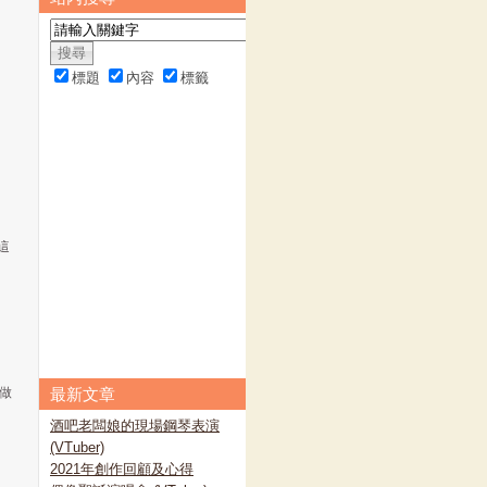
標題
內容
標籤
這
做
最新文章
酒吧老闆娘的現場鋼琴表演
(VTuber)
2021年創作回顧及心得