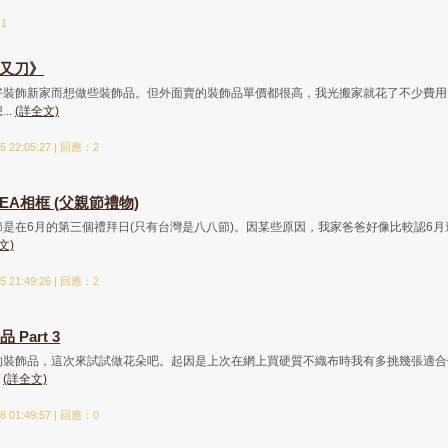
：1
叉又刀》
好裝飾新家而想做些裝飾品。但外面賣的裝飾品單價都很高，我光搬家就花了不少費用
..
(詳全文)
 22:05:27 | 回應：2
IKEA相框 (父親節禮物)
是在6月的第三個禮拜日(只有台灣是八八節)。因某些原因，我家爸爸好像比較認6月
文)
 21:49:26 | 回應：2
Part 3
的裝飾品，這次來試試做花朵吧。起因是上次在網上買硬質不織布時我有多挑幾張適合
.
(詳全文)
 01:49:57 | 回應：0