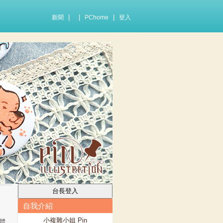
|
|
|
新聞
PChome
登入
自我介紹
小複雜小姐 Pin
體