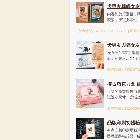
犬男友與貓女友 -
內容終於打定後，
較緊，決定把其他..
發表時間：2020-07-08 13:12:36 | 回應
犬男友與貓女友 -
從今年2月著手準備
做，於是這...
(詳全
發表時間：2020-07-07
復古巧克力盒 
上篇的微立體告白盒
話說小尺寸...
(詳全
發表時間：2020-03-02
凸版印刷初體驗 f
有家凸版印刷場我追
己總是糾結於要...
(