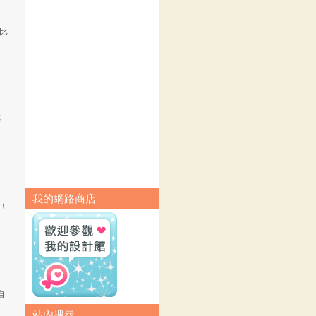
比
要
我的網路商店
！
自
站內搜尋