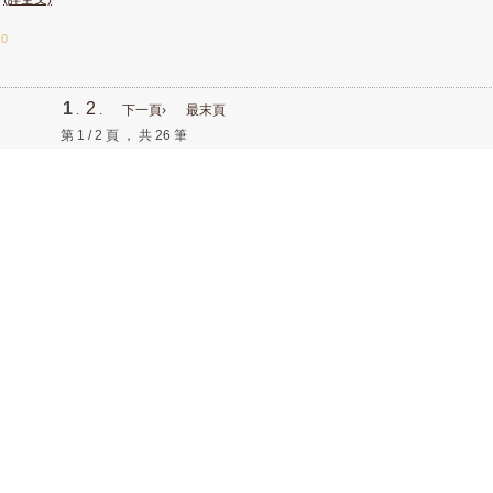
：0
1
2
.
.
下一頁›
最末頁
第 1 / 2 頁 ， 共 26 筆