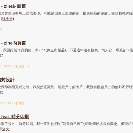
 zine封面篇
我其實並沒有馬上送檔去印。可能是因為上篇說的第一批失敗品的緣故，導致我神經繃
.
(詳全文)
：0
 zine內頁篇
，我開始製作我的第二本Zine(獨立出版品)。不過這中途有接案、情人節、母親節卡
文)
 01:25:53 | 回應：1
信封設計
做印刷檔完成之時，我突然意識到... 這款尺寸的卡片，我沒有配合尺寸的信封不行呀
文)
 13:30:21 | 回應：0
eat. 時分印刷
蹤了很久，時分印刷。我一直對他們的"能畫自己圖"的印刷體驗坊很有興趣，但礙於
詳全文)