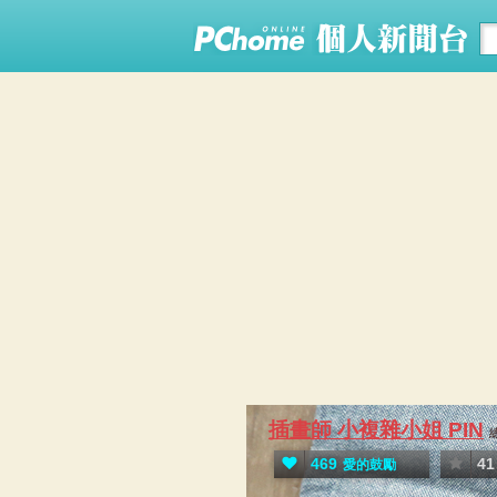
插畫師 小複雜小姐 PIN
469
41
愛的鼓勵