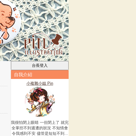
自我介紹
小複雜小姐 Pin
我很怕閉上眼睛 一但閉上了 就完
全掌控不到週遭的狀況 不知情會
令我感到不安 儘管是短短不到...