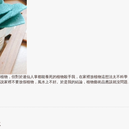
點植物，但對於連仙人掌都能養死的植物殺手我，在家裡放植物這想法太不科學
說家裡不要放假植物，風水上不好。於是我的結論，植物藝術品應該就沒問題..
生