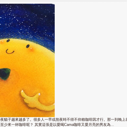
的夜貓子越來越多了。很多人一早或熬夜時不得不仰賴咖啡因才行。那一到晚上
少來一杯咖啡呢？ 其實這張是以愛喝Cama咖啡又愛月亮的男友為...