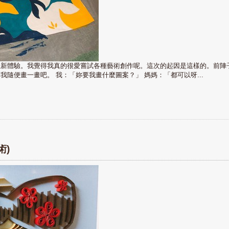
生新體驗。我覺得我真的很愛嘗試各種藝術創作呢。這次的起因是這樣的。前陣
隨便畫一畫吧。 我：「妳要我畫什麼圖案？」 媽媽：「都可以呀...
術)