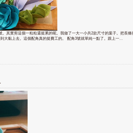
號。其實剪這個一粒粒還挺累的呢。我做了一大一小共2款尺寸的葉子。把長條
大黏上去。這個配角真的挺費工的。 配角3號就單純一點了。跟上一...
1