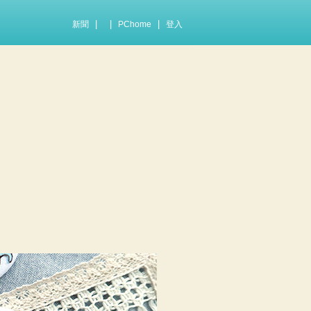
|
|
|
新聞
PChome
登入