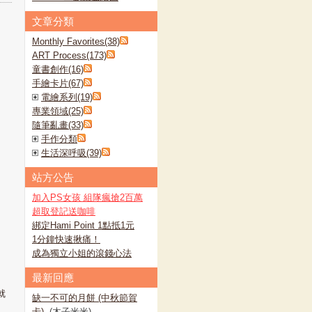
文章分類
Monthly Favorites(38)
ART Process(173)
童書創作(16)
手繪卡片(67)
電繪系列(19)
專業領域(25)
隨筆亂畫(33)
手作分類
生活深呼吸(39)
站方公告
加入PS女孩 組隊瘋搶2百萬
超取登記送咖啡
綁定Hami Point 1點抵1元
1分鐘快速揪痛！
成為獨立小姐的滾錢心法
最新回應
就
缺一不可的月餅 (中秋節賀
卡)
, (木子米米)