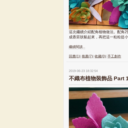
這次繼續介紹配角植物做法。配角2
成香菸狀黏起來，再把這一粒粒從小到
繼續閱讀...
回應(1)
|
推薦(7)
|
收藏(0)
|
手工創作
2019-06-23 18:32:54
不織布植物裝飾品 Part 