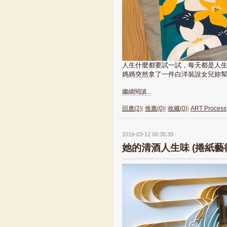
人生什麼都要試一試，每天都是人
媽媽突然拿了一件白洋裝說女兒妳幫我
繼續閱讀...
回應(2)
|
推薦(0)
|
收藏(0)
|
ART Process
2019-03-12 00:35:39
她的清酒人生味 (捲紙藝