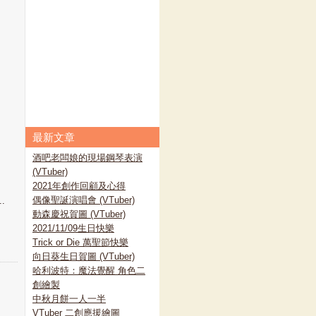
最新文章
酒吧老闆娘的現場鋼琴表演
(VTuber)
2021年創作回顧及心得
偶像聖誕演唱會 (VTuber)
.
動森慶祝賀圖 (VTuber)
2021/11/09生日快樂
Trick or Die 萬聖節快樂
向日葵生日賀圖 (VTuber)
哈利波特：魔法覺醒 角色二
創繪製
中秋月餅一人一半
VTuber 二創應援繪圖