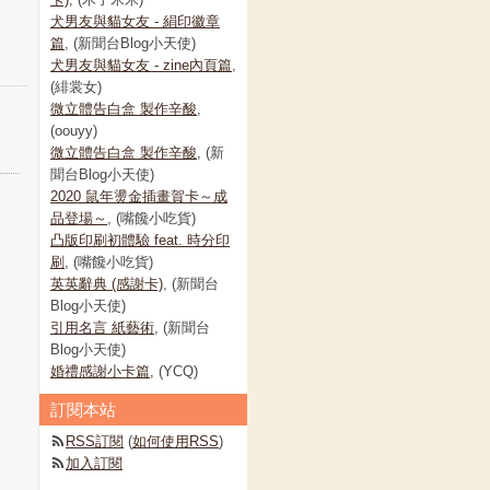
犬男友與貓女友 - 絹印徽章
篇
, (新聞台Blog小天使)
犬男友與貓女友 - zine內頁篇
,
(緋裳女)
微立體告白盒 製作辛酸
,
(oouyy)
微立體告白盒 製作辛酸
, (新
聞台Blog小天使)
2020 鼠年燙金插畫賀卡～成
品登場～
, (嘴饞小吃貨)
凸版印刷初體驗 feat. 時分印
刷
, (嘴饞小吃貨)
英英辭典 (感謝卡)
, (新聞台
Blog小天使)
引用名言 紙藝術
, (新聞台
Blog小天使)
婚禮感謝小卡篇
, (YCQ)
訂閱本站
RSS訂閱
(
如何使用RSS
)
加入訂閱