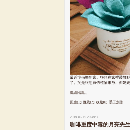
最近準備搬新家。很想在家裡裝飾
了。於是很想買假植物來放。但媽媽
繼續閱讀...
回應(1)
|
推薦(7)
|
收藏(0)
|
手工創作
2019-06-19 20:49:30
咖啡重度中毒的月亮先