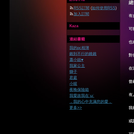
總
RSS訂閱
(
如何使用RSS
)
加入訂閱
有
Kaza
可
連結書籤
也
我的pc相簿
錐到不行的錐錐
對
蕭小妞♥
我家公主
在
獅子
君庭
曾
小猩
夜晚保險箱
有
我愛故我在˙ω˙
．我的心中充滿您的愛．
更多
>>
我
或