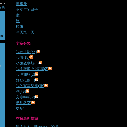
過兩天
回應
不友善的日子
繼
總
後來
今天第一天
49
文章分類
我ㄉ生活(44)
心情(18)
小說故事類(3)
)
我不爽啦!!少惹我(2)
心理測驗(2)
好歌推薦(1)
我的寢室樂趣(16)
詞(45)
文章轉載(2)
點點名(2)
更多
>>
本台最新標籤
男人女人
、
噢~~~~
、
悶爆