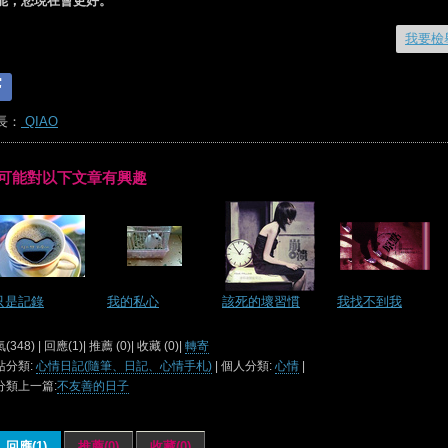
能，您現在會更好。
我要檢
長：
QIAO
可能對以下文章有興趣
只是記錄
我的私心
該死的壞習慣
我找不到我
(348) | 回應(1)| 推薦 (
0
)| 收藏 (
0
)|
轉寄
站分類:
心情日記(隨筆、日記、心情手札)
| 個人分類:
心情
|
分類上一篇:
不友善的日子
回應(1)
推薦(
0
)
收藏(
0
)