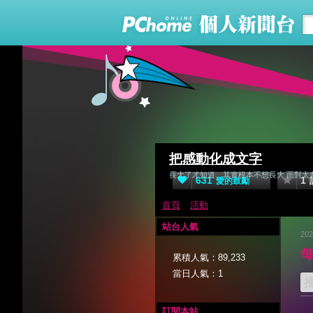
把感動化成文字
長大了才知道、其實根本不想長大 面對太
631
1
愛的鼓勵
首頁
活動
站台人氣
202
累積人氣：
89,233
當日人氣：
1
訂閱本站