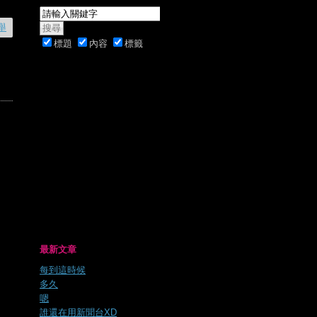
舉
標題
內容
標籤
最新文章
每到這時候
多久
嗯
誰還在用新聞台XD