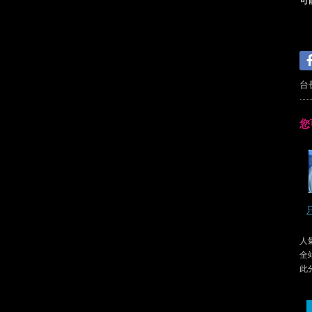
可
台
您
人氣
全
此