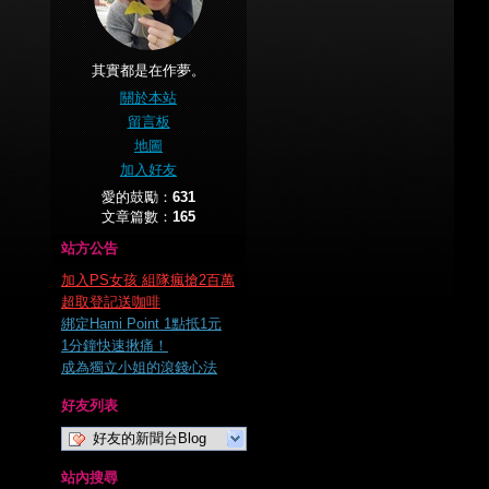
其實都是在作夢。
關於本站
留言板
地圖
加入好友
愛的鼓勵：
631
文章篇數：
165
站方公告
加入PS女孩 組隊瘋搶2百萬
超取登記送咖啡
綁定Hami Point 1點抵1元
1分鐘快速揪痛！
成為獨立小姐的滾錢心法
好友列表
好友的新聞台Blog
站內搜尋