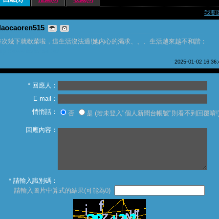
我要
daocaoren515
每次幾下就歇菜啦，這生活沒法過!她內心的渴求、、、生活越來越不和諧：
ttp://www.tadarise.tw/
2025-01-02 16:36:
* 回應人：
E-mail：
悄悄話：
否
是 (若未登入"個人新聞台帳號"則看不到回覆唷!
回應內容：
* 請輸入識別碼：
請輸入圖片中算式的結果(可能為0)