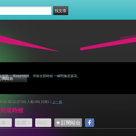
多複雜。 單純的快樂、停留在那時候 一瞬間像是曇花。
訂閱站台
4-12-30 21:27:50| 人氣348| 回應1 |
上一篇
每到這時候
推薦
收藏
轉貼
訂閱站台
0
0
0