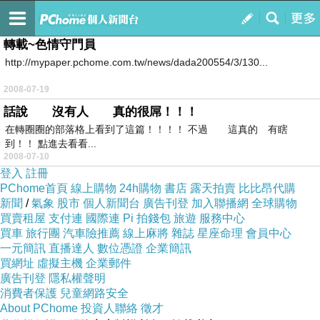
把感動化成文字
訂閱
我的
轉載~色情守門員
http://mypaper.pchome.com.tw/news/dada200554/3/130...
2008-07-19
話說 沒有人 真的很屌！！！
在轉圈圈的部落格上看到了這篇！！！！ 不過 這真的 有瞎
到！！ 點進去看看...
2008-07-10
登入
註冊
PChome首頁
線上購物
24h購物
書店
露天拍賣
比比昂代購
新聞
/
氣象
股市
個人新聞台
廣告刊登
加入聯播網
全球購物
買賣租屋
支付連
國際連
Pi 拍錢包
旅遊
服務中心
買車
旅行團
汽車險推薦
線上麻將
雜誌
星座命理
會員中心
一元簡訊
直播達人
數位憑證
企業簡訊
買網址
虛擬主機
企業郵件
廣告刊登
隱私權聲明
消費者保護
兒童網路安全
About PChome
投資人聯絡
徵才