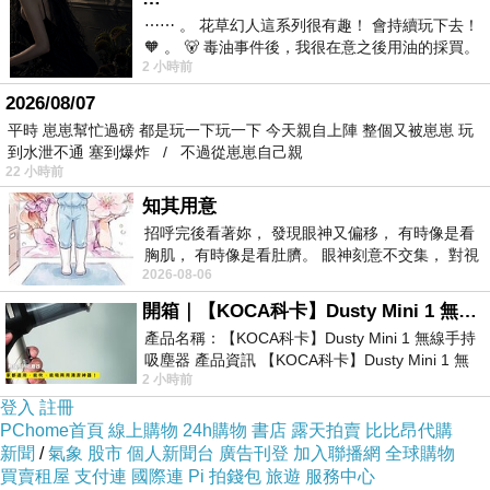
08/144491604.html
⋯⋯ 。 花草幻人這系列很有趣！ 會持續玩下去！
🧡 。 🐻 毒油事件後，我很在意之後用油的採買。
2 小時前
前天購買了我之前就很愛
民間信貸安全嗎信貸年息房子信貸利率貸款全省
2026/08/07
皆可處理
二順位房貸銀行
平時 崽崽幫忙過磅 都是玩一下玩一下 今天親自上陣 整個又被崽崽 玩
到水泄不通 塞到爆炸 / 不過從崽崽自己親
重劃區是什麼貸款全省皆可處理
22 小時前
激推!【房貸信貸條件】汽車貸款攻略
知其用意
桃園市小額週轉
招呼完後看著妳， 發現眼神又偏移， 有時像是看
銀行民間票貼
胸肌， 有時像是看肚臍。 眼神刻意不交集， 對視
2026-08-06
視線不對齊， 讓我很難不
開箱｜【KOCA科卡】Dusty Mini 1 無線手持吸塵器
負債比率公式信貸年息 信貸借貸銀行任何問題免
產品名稱：【KOCA科卡】Dusty Mini 1 無線手持
費諮詢信貸借貸銀行怎麼貸款比較會過件
吸塵器 產品資訊 【KOCA科卡】Dusty Mini 1 無
2 小時前
線手持吸塵器評語： 能吸、能吹兼具兩
土信貸桃園平鎮土信貸 車貸信貸嘉義鹿草車貸信
登入
註冊
貸 勞工建購住宅貸款房貸信貸|增貸|轉貸|貸過還
PChome首頁
線上購物
24h購物
書店
露天拍賣
比比昂代購
可再貸
新聞
/
氣象
股市
個人新聞台
廣告刊登
加入聯播網
全球購物
買賣租屋
支付連
國際連
Pi 拍錢包
旅遊
服務中心
信貸房貸條件 信貸房屋銀行年息 車貸台南將軍