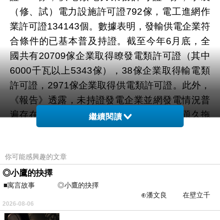
（修、試）電力設施許可證792傢，電工進網作
業許可證134143個。數據表明，發輸供電企業符
合條件的已基本普及持證。截至今年6月底，全
國共有20709傢企業取得瞭發電類許可證（其中
6000千瓦以上5343傢），38傢企業取得輸電類
許可證，2971傢企業取得供電類許可證。此外，
《報告》透露，未持證發電企業並網發電情況普
遍存在，其中包括因年代久遠歷史遺留問題久拖
繼續閱讀
不決的企業、違反瞭國傢項目投資核準（審批）
有關規定的發電項目和部分新建風電機組，不具
你可能感興趣的文章
備、不符合許可申請條件或是不滿足許可條件。
◎小鷹的抉擇
經初步統計，全國單機100兆瓦以上未核準發電
■寓言故事 ◎小鷹的抉擇
項目約100個，裝機容量約3500萬千瓦。
⊕潘文良 在壁立千
2026-08-06
仞的懸崖上，有一座遮天蔽
新聞來源http://news.hexun.com/2012-08-
…