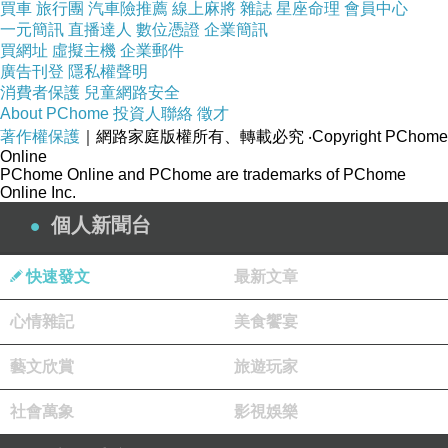
買車
旅行團
汽車險推薦
線上麻將
雜誌
星座命理
會員中心
車貸
一元簡訊
直播達人
數位憑證
企業簡訊
買網址
虛擬主機
企業郵件
基隆貸款代辦信貸年息 青年首購房貸利率信貸年
廣告刊登
隱私權聲明
息 貸款試算excel房屋貸款利率
消費者保護
兒童網路安全
About PChome
投資人聯絡
徵才
房屋信貸利率多少 台北 土信貸彰化埤頭土信貸
著作權保護
｜網路家庭版權所有、轉載必究
‧Copyright PChome
Online
PChome Online and PChome are trademarks of PChome
Online Inc.
個人新聞台
快速發文
最新文章
心情雜記
美食饗宴
藝文欣賞
旅遊玩家
社會萬象
影視娛樂