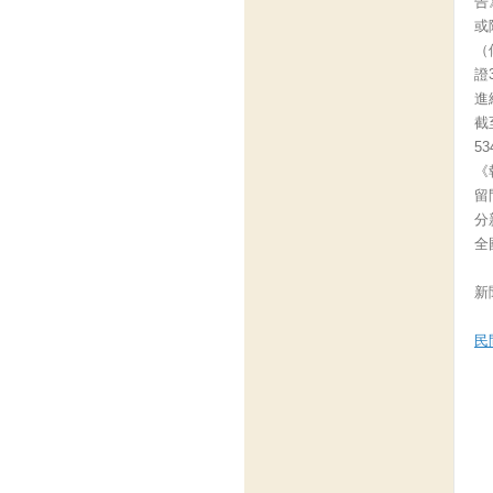
告
或
（
證
進
截
5
《
留
分
全
新聞
民