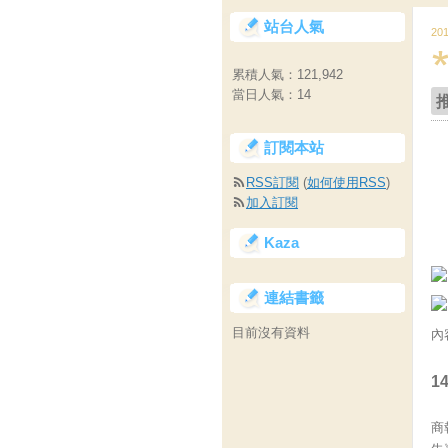
站台人氣
20
累積人氣：
121,942
當日人氣：
14
訂閱本站
RSS訂閱
(
如何使用RSS
)
加入訂閱
Kaza
連結書籤
目前沒有資料
內
1
商