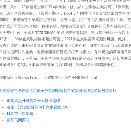
》（以下簡稱《報告》）顯示，上半年142傢企業許可證被電力監管機構依法註
降級，其中，21傢發電企業和114傢承裝（修、試）企業被註銷許可，7傢承裝
修、試）企業被降級。《報告》顯示，1-6月，全國共計頒發發電類電力業務許
396傢，供電類電力業務許可證1傢，承裝（修、試）電力設施許可證792傢，
網作業許可證134143個。數據表明，發輸供電企業符合條件的已基本普及持證
至今年6月底，全國共有20709傢企業取得瞭發電類許可證（其中6000千瓦以上
343傢），38傢企業取得輸電類許可證，2971傢企業取得供電類許可證。此外，
報告》透露，未持證發電企業並網發電情況普遍存在，其中包括因年代久遠歷
問題久拖不決的企業、違反瞭國傢項目投資核準（審批）有關規定的發電項目
新建風電機組，不具備、不符合許可申請條件或是不滿足許可條件。經初步統
國單機100兆瓦以上未核準發電項目約100個，裝機容量約3500萬千瓦。
來源http://news.hexun.com/2012-08-08/144491604.html
間信貸安全嗎信貸年息房子信貸利率貸款全省皆可處理
二順位房貸銀行
重劃區是什麼貸款全省皆可處理
激推!【房貸信貸條件】汽車貸款攻略
桃園市小額週轉
銀行民間票貼