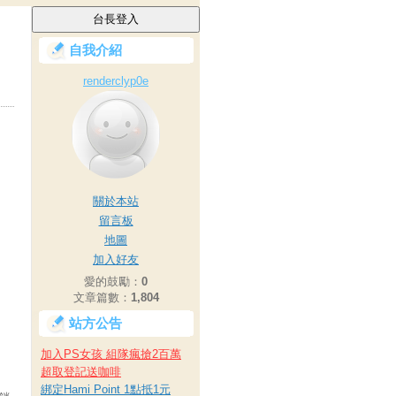
自我介紹
renderclyp0e
關於本站
留言板
地圖
加入好友
愛的鼓勵：
0
文章篇數：
1,804
站方公告
加入PS女孩 組隊瘋搶2百萬
超取登記送咖啡
綁定Hami Point 1點抵1元