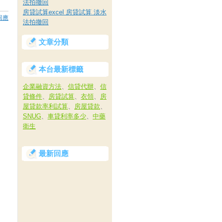
法拍撤回
房貸試算excel 房貸試算 淡水
回應
法拍撤回
文章分類
本台最新標籤
企業融資方法
、
信貸代辦
、
信
貸條件
、
房貸試算
、
衣領
、
房
屋貸款率利試算
、
房屋貸款
、
SNUG
、
車貸利率多少
、
中藥
衛生
最新回應