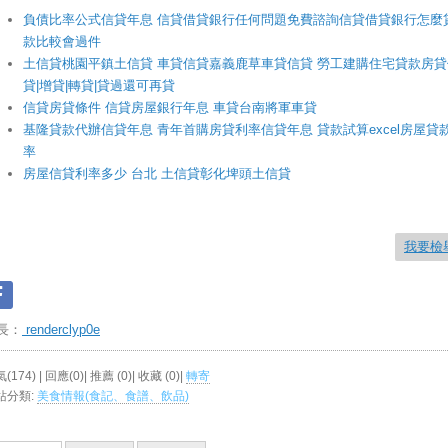
負債比率公式信貸年息 信貸借貸銀行任何問題免費諮詢信貸借貸銀行怎麼
款比較會過件
土信貸桃園平鎮土信貸 車貸信貸嘉義鹿草車貸信貸 勞工建購住宅貸款房貸
貸|增貸|轉貸|貸過還可再貸
信貸房貸條件 信貸房屋銀行年息 車貸台南將軍車貸
基隆貸款代辦信貸年息 青年首購房貸利率信貸年息 貸款試算excel房屋貸
率
房屋信貸利率多少 台北 土信貸彰化埤頭土信貸
我要檢
長：
renderclyp0e
(174) | 回應(0)| 推薦 (
0
)| 收藏 (
0
)|
轉寄
站分類:
美食情報(食記、食譜、飲品)