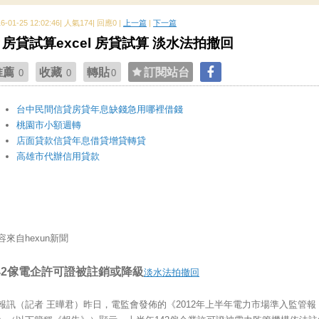
16-01-25 12:02:46| 人氣174| 回應0 |
上一篇
|
下一篇
房貸試算excel 房貸試算 淡水法拍撤回
推薦
收藏
轉貼
訂閱站台
0
0
0
台中民間信貸房貸年息缺錢急用哪裡借錢
桃園市小額週轉
店面貸款信貸年息借貸增貸轉貸
高雄市代辦信用貸款
容來自hexun新聞
42傢電企許可證被註銷或降級
淡水法拍撤回
報訊（記者 王曄君）昨日，電監會發佈的《2012年上半年電力市場準入監管報