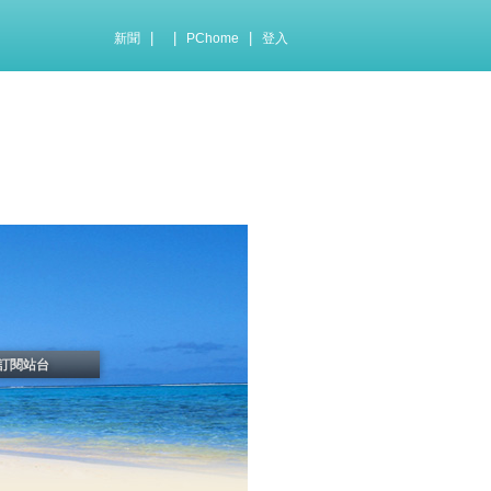
|
|
|
新聞
PChome
登入
訂閱站台