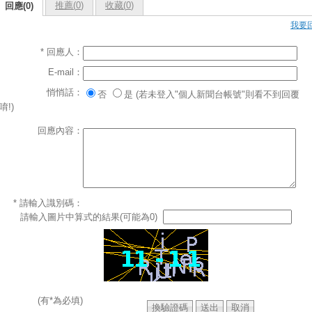
推薦(
0
)
收藏(
0
)
回應(0)
我要
* 回應人：
E-mail：
悄悄話：
否
是 (若未登入"個人新聞台帳號"則看不到回覆
唷!)
回應內容：
* 請輸入識別碼：
請輸入圖片中算式的結果(可能為0)
(有*為必填)