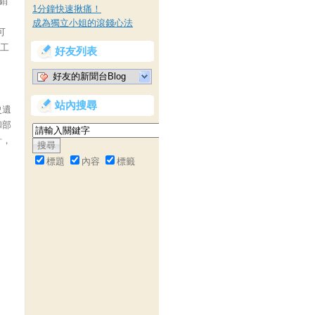
銷
1分鐘快速揪痛！
成為獨立小姐的滾錢心法
可
電工
好友列表
。
好友的新聞台Blog
站內搜尋
史遺
和部
計，
標題
內容
標籤