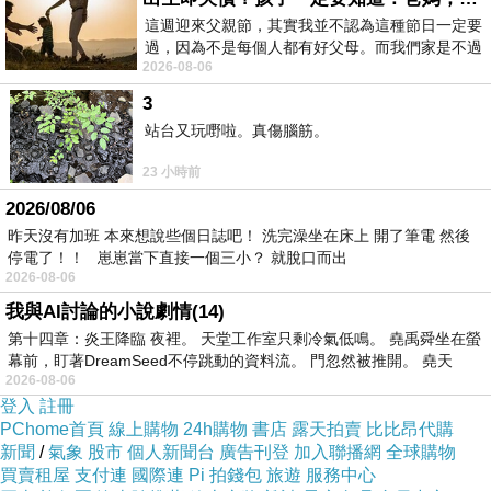
這週迎來父親節，其實我並不認為這種節日一定要
過，因為不是每個人都有好父母。而我們家是不過
想要購買【英國Auto Finesse】Tough Coat
2026-08-06
節的，平時也沒什麼儀式感，生活趨近冷
Paint Sealant 噴霧封體(500ml)已經想很多天了!
3
也求助谷哥大神 發現【英國Auto Finesse】
站台又玩嘢啦。真傷腦筋。
Tough Coat Paint Sealant 噴霧封體(500ml)的評
23 小時前
價真的不錯想想哪裡買最便宜.心得文.試用文.分
2026/08/06
享文行李箱/旅遊用品分享推薦.好用.推薦.評價.熱
昨天沒有加班 本來想說些個日誌吧！ 洗完澡坐在床上 開了筆電 然後
停電了！！ 崽崽當下直接一個三小？ 就脫口而出
銷.開箱文.優缺點比較
2026-08-06
我與AI討論的小說劇情(14)
最後選擇在這購買【英國Auto Finesse】Tough
第十四章：炎王降臨 夜裡。 天堂工作室只剩冷氣低鳴。 堯禹舜坐在螢
Coat Paint Sealant 噴霧封體(500ml) 的原因,是
幕前，盯著DreamSeed不停跳動的資料流。 門忽然被推開。 堯天
2026-08-06
因為比較有保障,也不會遇到詐騙集團,所以才選
登入
註冊
擇在這購入
PChome首頁
線上購物
24h購物
書店
露天拍賣
比比昂代購
新聞
/
氣象
股市
個人新聞台
廣告刊登
加入聯播網
全球購物
買賣租屋
支付連
國際連
Pi 拍錢包
旅遊
服務中心