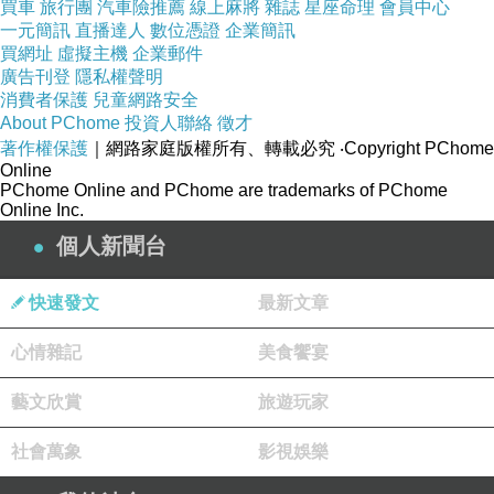
更多資料、資訊參考分享↓↓↓
買車
旅行團
汽車險推薦
線上麻將
雜誌
星座命理
會員中心
一元簡訊
直播達人
數位憑證
企業簡訊
買網址
虛擬主機
企業郵件
廣告刊登
隱私權聲明
消費者保護
兒童網路安全
About PChome
投資人聯絡
徵才
著作權保護
｜網路家庭版權所有、轉載必究
‧Copyright PChome
Online
PChome Online and PChome are trademarks of PChome
Online Inc.
個人新聞台
快速發文
最新文章
心情雜記
美食饗宴
藝文欣賞
旅遊玩家
社會萬象
影視娛樂