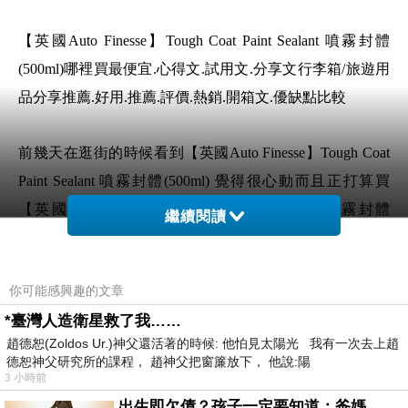
【英國Auto Finesse】Tough Coat Paint Sealant 噴霧封體
(500ml)哪裡買最便宜.心得文.試用文.分享文行李箱/旅遊用
品分享推薦.好用.推薦.評價.熱銷.開箱文.優缺點比較
前幾天在逛街的時候看到【英國Auto Finesse】Tough Coat
Paint Sealant 噴霧封體(500ml) 覺得很心動而且正打算買
【英國Auto Finesse】Tough Coat Paint Sealant 噴霧封體
繼續閱讀
(500ml)
你可能感興趣的文章
但是我想【英國Auto Finesse】Tough Coat Paint Sealant 噴霧
*臺灣人造衛星救了我……
封體(500ml) 在網路上買應該會比較便宜，【英國Auto
趙德恕(Zoldos Ur.)神父還活著的時候: 他怕見太陽光 我有一次去上趙
Finesse】Tough Coat Paint Sealant 噴霧封體(500ml)而且24小
德恕神父研究所的課程， 趙神父把窗簾放下， 他說:陽
時都能買，上網慢慢挑選，不用等店家開門也不用看店員
3 小時前
臉色
出生即欠債？孩子一定要知道：爸媽，其實我不欠你們