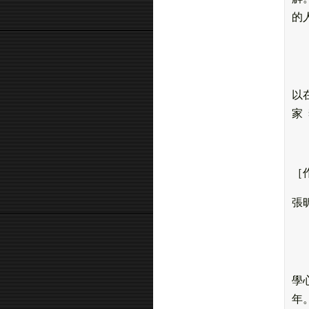
的
在
以
家
［
張
北
學
年