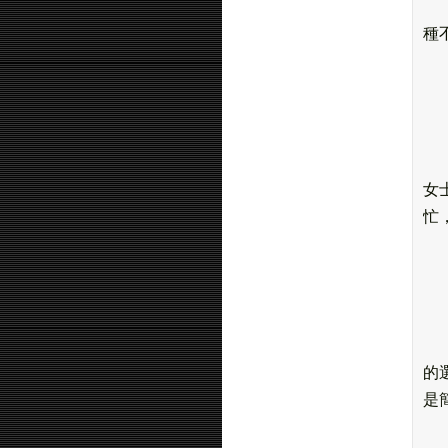
當
種
◆
遇
女
忙
◆
複
的
是