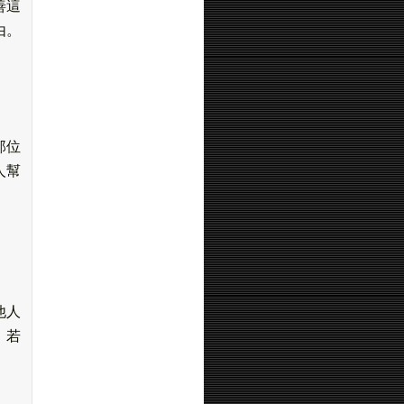
善這
由。
那位
人幫
他人
，若