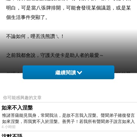
明白，可是當八張牌排開，可能會發現某個議題，或是某
個生活事件突顯了。
不論如何，哩丟洗熊讚ㄟ！
之前我都會說，守護天使卡是助人者的最愛～
繼續閱讀
但現在，我要改口了，助人工作者的最愛、輔導老師的最
愛、家長的最愛，就是「熊讚卡」！！！熊讚卡從2013年
12月底出版到現在半個月左右，已經狂賣數百套了，看來
你可能感興趣的文章
很快就要再第二刷了，哈哈！
如來不入涅槃
惟諸菩薩能見我身，常聞我法，是故不言我入涅槃。聲聞弟子雖復發言
如來涅槃，而我實不入於涅槃。善男子！若我所有聲聞弟子說言如來入
感謝各方的支持，熊熊的心靈療癒能量，透過卡片不斷地
4 小時前
分享出去。聽到很多人買熊讚卡回去使用、買來送人，一
沈默不語