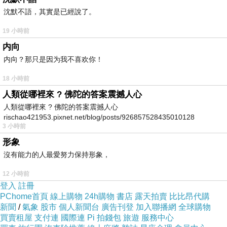
套一套這樣傳遞愛的能量出去，有人買來送給朋友當禮
沈默不語，其實是已經說了。
物、有很多老師買來送給學生….，我聽到這些都覺得好開
19 小時前
心好開心～～把這樣美好的「自我肯定句」，以「哇熊讚
内向
啦！」（台語）來傳遞美好的語言能量，真的好開心
内向？那只是因为我不喜欢你！
呀！。
18 小時前
人類從哪裡來 ? 佛陀的答案震撼人心
感謝大宇宙，呼應了我的神聖意志，因為這是我的願力，
人類從哪裡來 ? 佛陀的答案震撼人心
希望能把心靈教育從小開始扎根，讓每個人都能在靈性滋
rischao421953.pixnet.net/blog/posts/926857528435010128
3 小時前
養中，以「好喜歡自己」的狀態活著！！好感謝大家跟我
形象
分享這些回饋，我們完全被鼓勵到了唷～呵呵～
沒有能力的人最愛努力保持形象，
12 小時前
熊讚卡 Beary Good 發行介紹
登入
註冊
左西開始販售並且出版圖卡的這幾年過程中，發現許多人
PChome首頁
線上購物
24h購物
書店
露天拍賣
比比昂代購
新聞
/
氣象
股市
個人新聞台
廣告刊登
加入聯播網
全球購物
其實很喜歡圖像卡片的運用，這些美麗、可愛、逗趣、幽
買賣租屋
支付連
國際連
Pi 拍錢包
旅遊
服務中心
默的卡片，帶給人們許多驚喜與新洞見，從客人臉上表情