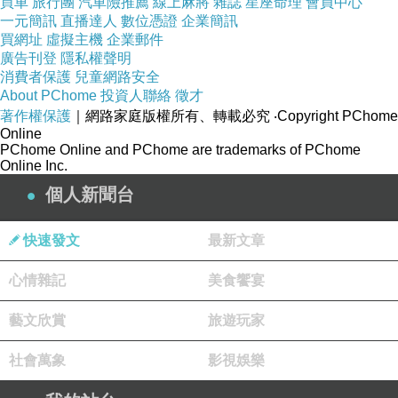
買車
旅行團
汽車險推薦
線上麻將
雜誌
星座命理
會員中心
一元簡訊
直播達人
數位憑證
企業簡訊
的回饋，我們深深地知道，這些圖卡所帶來的微療癒，其
買網址
虛擬主機
企業郵件
實累積起來真的能夠改變一個人的信念與價值觀點，從而
廣告刊登
隱私權聲明
消費者保護
兒童網路安全
體會真善美之道。
About PChome
投資人聯絡
徵才
著作權保護
｜網路家庭版權所有、轉載必究
‧Copyright PChome
Online
熊讚卡的緣起是盈君老師希望製作一套關於靈性、脈輪的
PChome Online and PChome are trademarks of PChome
肯定語集合，並且透過色彩以及簡易的文字，幫助自己從
Online Inc.
最基本的概念回饋給自己鼓勵與支持。於是，熊讚卡集結
個人新聞台
了盈君老師的文字靈感、熊米的繪畫創作還有左西團隊的
快速發文
最新文章
工作人員排版、設計，最後完成的六十四張小卡。
心情雜記
美食饗宴
熊讚卡架構 –
藝文欣賞
旅遊玩家
熊讚卡有八種顏色套組：紅、橙、黃、綠、藍、靛、紫以
社會萬象
影視娛樂
及灰色（黑白）。七彩顏色代表七脈輪。黑白色代表著第