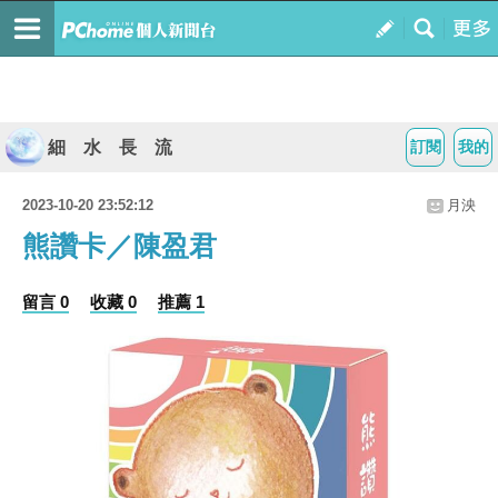
細 水 長 流
訂閱
我的
2023-10-20 23:52:12
月泱
熊讚卡／陳盈君
留言 0
收藏 0
推薦 1