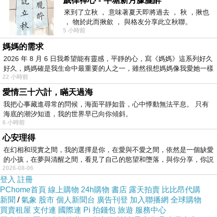
歲律禪心 - 半塘新月朦朧醉
被懸掛在木頭
來到了立秋 ， 意味著夏天即將過去 ， 秋 ，揪也
至高的愛
， 物於此而揪歛 ， 與格友分享此立秋聯。
盡見於刺穿的手
5 小時前
看！
媽媽的需求
2026 年 8 月 6 日我希望能有靈感，平靜的心，寫《媽媽》這系列好久
血在流
好久，媽媽確是我生命中最重要的人之一，雖然很想媽媽像我愛她一樣
反映愛沒保留
22 小時前
持續不死的愛到萬世不休
愛情三十六計，瞞天過海
我把心事藏進尋常的問候，海面平靜如昔，心中悸動無法平息。 只有
惟求奉上生命全歸主所有
海底的潮汐知道，我的世界早已向你傾斜。
要將一切盡獻於我主的手
6 小時前
我已決定今生再沒所求
心安理得
在幻相和現實之間，我的選擇是你，在愛與不愛之間，依然是一個缺愛
惟望得主稱讚已足夠
的小孩，在夢與清醒之間，看見了自己的慾望和墮落，與你分享，你説
2026-08-06
登入
註冊
PChome首頁
線上購物
24h購物
書店
露天拍賣
比比昂代購
新聞
/
氣象
股市
個人新聞台
廣告刊登
加入聯播網
全球購物
買賣租屋
支付連
國際連
Pi 拍錢包
旅遊
服務中心