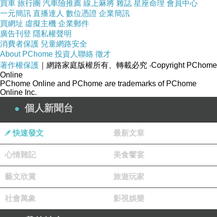
買車
旅行團
汽車險推薦
線上麻將
雜誌
星座命理
會員中心
一元簡訊
直播達人
數位憑證
企業簡訊
買網址
虛擬主機
企業郵件
廣告刊登
隱私權聲明
消費者保護
兒童網路安全
About PChome
投資人聯絡
徵才
著作權保護
｜網路家庭版權所有、轉載必究
‧Copyright PChome
Online
PChome Online and PChome are trademarks of PChome
Online Inc.
愛是不保留
個人新聞台
詞曲：盧永亨
快速發文
最新文章
演唱：王京君
常聽說世界 愛無長久
心情雜記
美食饗宴
哪裡會有 愛無盡頭
藝文欣賞
旅遊玩家
塵俗的愛 只在乎曾擁有
一刻燦爛 便要走
社會萬象
影視娛樂
而我卻深信 愛是恆久