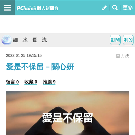
細 水 長 流
訂閱
我的
2022-01-25 19:15:15
月泱
愛是不保留－關心妍
留言 0
收藏 0
推薦 9