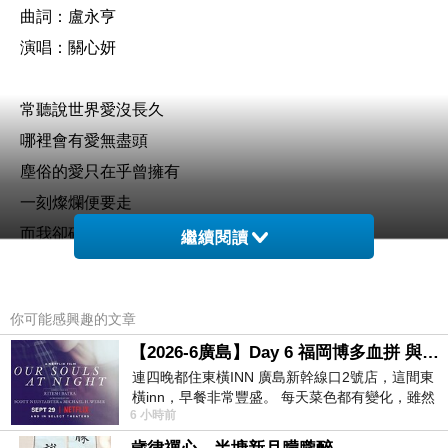
曲詞：盧永亨
演唱：關心妍
常聽說世界愛沒長久
哪裡會有愛無盡頭
塵俗的愛只在乎曾擁有
一刻燦爛便要走
而我卻確信愛是恆久
繼續閱讀
碰到了祢已無別求
無從解釋
你可能感興趣的文章
不可說明的愛
【2026-6廣島】Day 6 福岡博多血拼 與機場接送少年司機深夜對談
千秋過後仍長存不朽
連四晚都住東橫INN 廣島新幹線口2號店，這間東
橫inn，早餐非常豐盛。 每天菜色都有變化，雖然
6 小時前
看到工作人員拿出料理包加熱，但
誰能受痛苦