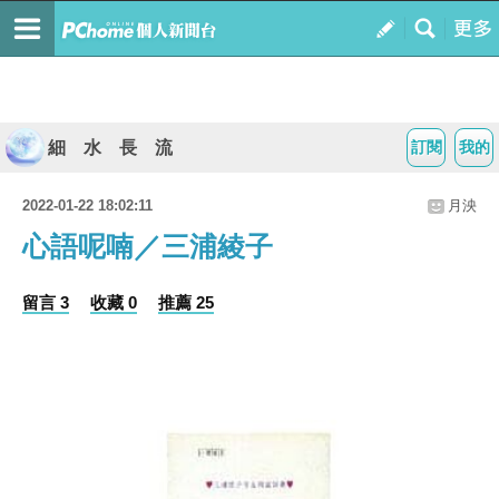
細 水 長 流
訂閱
我的
2022-01-22 18:02:11
月泱
心語呢喃／三浦綾子
留言 3
收藏 0
推薦 25