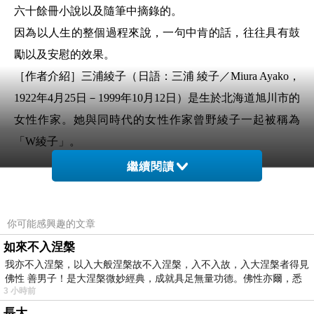
六十餘冊小說以及隨筆中摘錄的。
因為以人生的整個過程來說，一句中肯的話，往往具有鼓
勵以及安慰的效果。
［作者介紹］
三浦綾子（日語：三浦 綾子／Miura Ayako，
1922年4月25日－1999年10月12日）是生於北海道旭川市的
女性作家。她與同時代的女性作家曾野綾子一起被稱為
「W綾子」。
繼續閱讀
1939年，三浦綾子畢業於旭川市立高等女學校（今旭川市
立北都中學校），其後的七年任教於小學。1952年，三浦
你可能感興趣的文章
綾子在與結核病奮鬥的過程中接受洗禮，於1959年與三浦
如來不入涅槃
光世結婚。
我亦不入涅槃，以入大般涅槃故不入涅槃，入不入故，入大涅槃者得見
佛性 善男子！是大涅槃微妙經典，成就具足無量功德。佛性亦爾，悉
3 小時前
1961年，三浦綾子在《主婦之友》雜誌的募集中，以「林
長大