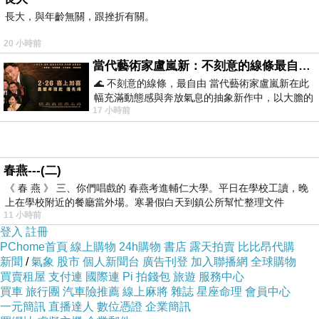
田律子」為筆名，投稿了《太陽不再西沉》這篇小說並獲
長大，與年齡無關，跟挫折有關。
得入選；翌年，這篇小說在《主婦之友》的新年號上刊
20 小時前
出。
當代藝術家盧嵐新：不刻意的線條最自由，讓色彩流動、筆觸自己說話
🌊 不刻意的線條，最自由 當代藝術家盧嵐新在此
1963年，朝日新聞社舉行了「慶祝大阪本社創刊85年・東
幅充滿動態感與奔放氣息的抽象新作中，以大膽的
京本社75周年紀念的一千萬元懸賞小說募集」，綾子投稿
17 小時前
藍色顏料在白色畫布上揮灑、壓印與流淌
了小說《冰點》，並獲得入選，於1964年12月開始在朝日
新聞朝刊上連載。《冰點》在1966年由朝日新聞社出版，
春燕---(二)
創造了賣出71萬本的紀錄。由於廣受好評，在1966年改拍
《 春 燕 》 三、你們唱戲的 春燕考進輔仁大學。平日在學校工讀，晚
為電影（導演：山本薩夫，出演：若尾文子），接著也數
上在學校附近的餐廳當外場。寒暑假白天到鎮公所幫忙整理文件
11 小時前
度被改編為廣播劇、連續劇。
登入
註冊
PChome首頁
線上購物
24h購物
書店
露天拍賣
比比昂代購
新聞
/
氣象
股市
個人新聞台
廣告刊登
加入聯播網
全球購物
1999年，因多重器官衰竭去世。在她去世後，於她的故鄉
買賣租屋
支付連
國際連
Pi 拍錢包
旅遊
服務中心
北海道旭川市設置了三浦綾子記念文學館。
買車
旅行團
汽車險推薦
線上麻將
雜誌
星座命理
會員中心
一元簡訊
直播達人
數位憑證
企業簡訊
［句子摘錄］在青春時代，不曾負過一次＂傷＂而活著，