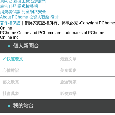
買網址
虛擬主機
企業郵件
這種富裕的生活方式，不是很可恥嗎？青春不是充滿了衝
廣告刊登
隱私權聲明
消費者保護
兒童網路安全
勁的嗎？這種衝勁並不經過算計，沒有欲念的成份，可說
About PChome
投資人聯絡
徵才
是最純粹的東西。
著作權保護
｜網路家庭版權所有、轉載必究
‧Copyright PChome
Online
毫無虛榮的純樸，不會把自己評價太高，也不會把自
PChome Online and PChome are trademarks of PChome
己估計過低，堅實的走上自己所選擇的道路...這就是所謂
Online Inc.
的青春，這樣也就夠了。
個人新聞台
純潔的人，必需懂得＂潔癖式＂的憤怒才行！
快速發文
最新文章
閱讀書本也有適當的時期。
我碰到過的書詩詞，都培育過我的精神生活。
心情雜記
美食饗宴
「小說在閱讀者的內心結尾。」
藝文欣賞
旅遊玩家
所謂幸福者，只記得自己過去生涯幸福的部分，至於
所謂不幸的人則剛好相反，只記得自己生涯不幸的部分。
社會萬象
影視娛樂
一個人感到悲哀時，只要把悲哀分給別人，他的悲哀
我的站台
就會減輕。至於喜悅就不同啦！越是分給別人越會增加。