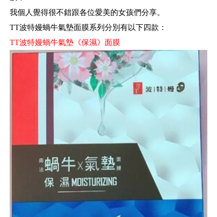
我個人覺得很不錯跟各位愛美的女孩們分享。
TT波特嫚蝸牛氣墊面膜
系列分別有以下四款：
TT波特嫚蝸牛氣墊
《
保濕
》
面膜