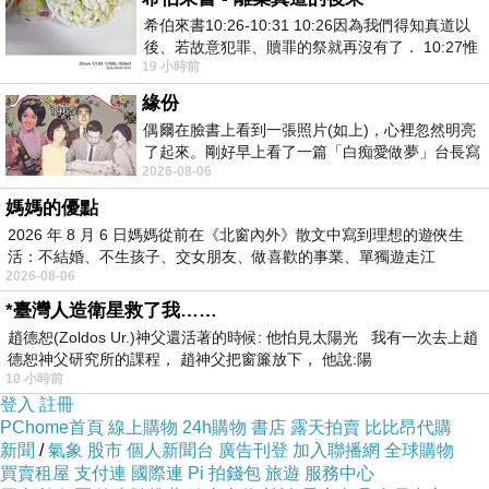
希伯來書10:26-10:31 10:26因為我們得知真道以
後、若故意犯罪、贖罪的祭就再沒有了． 10:27惟
19 小時前
有戰懼等候審判和那燒滅眾敵人的烈火
緣份
面膜的材質是選用珪藻土織入布膜中，
創新科技布膜，
偶爾在臉書上看到一張照片(如上)，心裡忽然明亮
珪藻土氣墊面膜，貼合在肌膚上相當舒適，
了起來。剛好早上看了一篇「白痴愛做夢」台長寫
2026-08-06
的貼文，在回顧年輕時瘋狂愛上
氣墊豐潤感
不但
透氣性佳，延展性更好，
媽媽的優點
Q彈細緻的材質，如氣墊般服貼並緊密貼合於肌膚上，
2026 年 8 月 6 日媽媽從前在《北窗內外》散文中寫到理想的遊俠生
服貼度與舒適度滿分，
氣墊面膜的
六角
蜂巢
設計
很特別，
活：不結婚、不生孩子、交女朋友、做喜歡的事業、單獨遊走江
2026-08-06
湖⋯⋯，
*臺灣人造衛星救了我……
趙德恕(Zoldos Ur.)神父還活著的時候: 他怕見太陽光 我有一次去上趙
德恕神父研究所的課程， 趙神父把窗簾放下， 他說:陽
10 小時前
登入
註冊
PChome首頁
線上購物
24h購物
書店
露天拍賣
比比昂代購
新聞
/
氣象
股市
個人新聞台
廣告刊登
加入聯播網
全球購物
買賣租屋
支付連
國際連
Pi 拍錢包
旅遊
服務中心