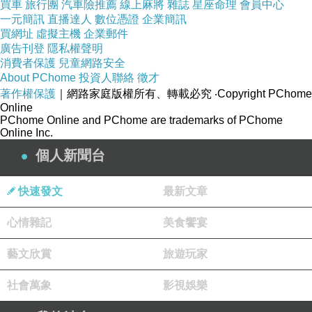
買車
旅行團
汽車險推薦
線上麻將
雜誌
星座命理
會員中心
一元簡訊
直播達人
數位憑證
企業簡訊
買網址
虛擬主機
企業郵件
廣告刊登
隱私權聲明
消費者保護
兒童網路安全
About PChome
投資人聯絡
徵才
著作權保護
｜網路家庭版權所有、轉載必究
‧Copyright PChome
Online
PChome Online and PChome are trademarks of PChome
面膜
吸附滿滿精華液卻不會黏膩，超級服貼不脫落，
Online Inc.
添加
有機蝸牛與
奈米金玻尿酸，讓使用面膜的過程中，
個人新聞台
能滋養肌膚，分子小親膚性佳好吸收，
使用後的膚觸清爽不黏膩也不乾澀，變得很水嫩很保水，
快速發文
最新文章
睡前使用隔天醒來水嫩透亮，上妝妝感也服貼又持久。
心情雜記
美食饗宴
TT波特嫚蝸牛氣墊
《
緊緻
》
面膜
藝文欣賞
旅遊玩家
社會萬象
影視娛樂