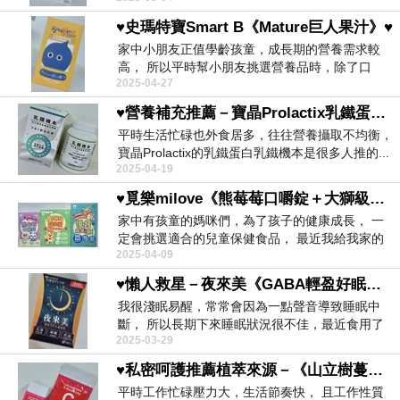
♥史瑪特寶Smart B《Mature巨人果汁》♥
家中小朋友正值學齡孩童，成長期的營養需求較
高， 所以平時幫小朋友挑選營養品時，除了口
2025-04-27
味、口感之外，...
♥營養補充推薦－寶晶Prolactix乳鐵蛋白系列「乳鐵機本」守護你我身體機能健康♥
平時生活忙碌也外食居多，往往營養攝取不均衡，
寶晶Prolactix的乳鐵蛋白乳鐵機本是很多人推的...
2025-04-19
♥覓樂milove《熊莓莓口嚼錠＋大獅級益生菌＋優鈣成長凍》讓孩子成長更升級♥
家中有孩童的媽咪們，為了孩子的健康成長， 一
定會挑選適合的兒童保健食品， 最近我給我家的
2025-04-09
小朋友食...
♥懶人救星－夜來美《GABA輕盈好眠膠囊》邊睡邊瘦、變漂亮♥
我很淺眠易醒，常常會因為一點聲音導致睡眠中
斷， 所以長期下來睡眠狀況很不佳，最近食用了
2025-03-29
夜來美， ...
♥私密呵護推薦植萃來源－《山立樹蔓越莓甘露糖維他命C》♥
平時工作忙碌壓力大，生活節奏快， 且工作性質