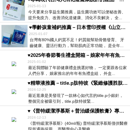
2025-01-13
今天要來分享益生菌推薦，益生菌功效可以便秘改善、
提升免疫力、改善消化道健康、消化不良解決， 全...
♥學齡孩童補鈣推薦－日本雪印授權《山立樹MBP®鈣》發育高要素♥
2025-01-07
台灣有80%國人鈣質不足！鈣質能幫助骨骼發育、 牙
齒健康、靈活行動力，幫助肌肉正常功能， 是全年...
♥2025年春節養生禮盒開箱－娘家年年有魚禮盒組《極好85%魚油》評價佳♥
2025-01-02
最近我體驗了年節健康禮盒挑選好物， 一定要跟各位家
人們分享， 娘家推出的年年有魚禮盒組， 外盒...
♥精華液推薦－title.p肽特彼《緊緻修護胜肽精華》♥
2024-12-25
最近逛康是美發現了一款林心如代言的title.p小銀針，
整個完全被吸引到，title.p肽特彼緊...
♥《普特緩潔淨慕斯＋普治緩保護軟膏》專為敏感肌日常護理而設計♥
2024-12-13
《普特緩潔淨慕斯》(40ml/瓶) 普特緩潔淨慕斯僅供醫療
院所通路採用， 而醫學中心及醫療...