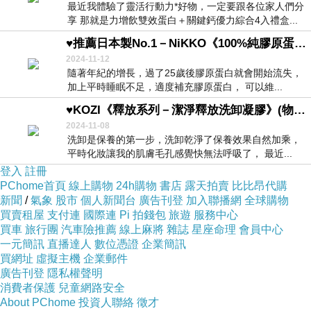
最近我體驗了靈活行動力*好物，一定要跟各位家人們分
享 那就是力增飲雙效蛋白＋關鍵鈣優力綜合4入禮盒...
♥推薦日本製No.1－NiKKO《100%純膠原蛋白PO•OG胜肽粉》♥
2024-11-12
隨著年紀的增長，過了25歲後膠原蛋白就會開始流失，
加上平時睡眠不足，適度補充膠原蛋白， 可以維...
♥KOZI《釋放系列－潔淨釋放洗卸凝膠》(物理性卸妝)洗卸凝膠開箱♥
2024-11-08
洗卸是保養的第一步，洗卸乾淨了保養效果自然加乘，
平時化妝讓我的肌膚毛孔感覺快無法呼吸了， 最近...
登入
註冊
PChome首頁
線上購物
24h購物
書店
露天拍賣
比比昂代購
新聞
/
氣象
股市
個人新聞台
廣告刊登
加入聯播網
全球購物
買賣租屋
支付連
國際連
Pi 拍錢包
旅遊
服務中心
買車
旅行團
汽車險推薦
線上麻將
雜誌
星座命理
會員中心
一元簡訊
直播達人
數位憑證
企業簡訊
買網址
虛擬主機
企業郵件
廣告刊登
隱私權聲明
消費者保護
兒童網路安全
About PChome
投資人聯絡
徵才