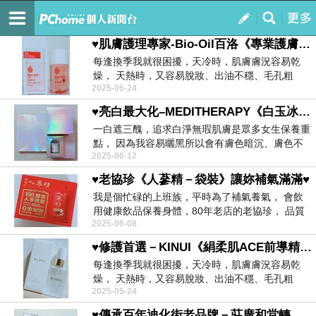
大韓民國♥《朴娜熙》♥
訂閱
我的
♥肌膚護理專家-Bio-Oil百洛《專業護膚油》60ml♥
每逢換季我就很困擾，天冷時，肌膚膚況容易乾
燥， 天熱時，又容易脫妝、出油不穩、毛孔粗
2025-06-24
大， 平時挑...
♥亮白最大化–MEDITHERAPY《白玉冰晶系列–精華+乳霜+棉片+美容儀》♥
一白遮三醜，追求白淨無瑕肌膚是眾多女生保養重
點， 因為我容易曬黑所以會有膚色暗沉、膚色不
2025-06-12
均的問題，...
♥老協珍《人蔘精－袋裝》讓妳補氣滿滿♥
我是個忙碌的上班族，平時為了補氣養氣， 會飲
用健康飲品保養身體，80年老店的老協珍， 品質
2025-06-08
有保障...
♥修護首選－KINUI《絹柔肌ACE前導精華油》♥
每逢換季我就很困擾，天冷時，肌膚膚況容易乾
燥， 天熱時，又容易脫妝、出油不穩、毛孔粗
2025-05-24
大， 平時挑...
♥傳承百年迪化街老品牌－莊廣和堂轉大人萃滴精－《少男呈龍萃滴精》♥