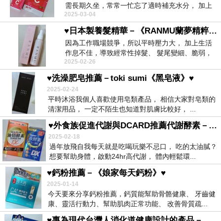
需長期久坐，常常一忙忘了適時補充水分， 加上
2025-03-04
喜歡穿緊...
♥日本製養髮精華－《RANMU蘭夢精粹養髮液》♥
因為工作職場競爭，所以平時壓力大， 加上生活
作息不佳，導致經常性掉髮、 髮尾變細、脆弱，
2025-02-26
女生最怕...
♥洗澡肥皂推薦－toki sumi《黑皂液》♥
2025-02-24
平時沐浴我個人喜歡使用皂類產品， 相信大家對皂類的
清潔用品， 一定不陌生也知道對肌膚比較好， ...
♥外食族促進代謝與DCARD推薦代謝酵素－Simply新普利《油切酵素+夜酵素DX》♥
2025-02-18
過年放飛自我每天就是吃喝玩樂不忌口， 吃的太油膩？
想要幫助身體，啟動24hr高代謝， 體內輕鬆環...
♥鈣粉推薦－《娘家每天鈣粉》♥
2025-01-14
今天要來分享鈣粉推薦，鈣質能幫助骨骼健康、 牙齒健
康、靈活行動力、幫助肌肉正常功能、 改善骨質疏...
♥專為現代台灣人消化道健康設計的產品－《娘家益生菌》♥