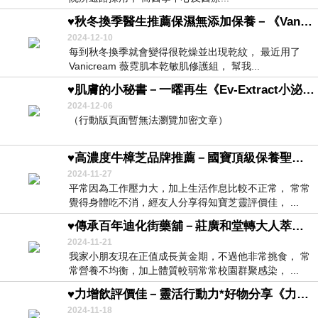
♥秋冬換季醫生推薦保濕無添加保養－《Vanicream 薇霓肌本乾敏肌修護組》♥
2024-12-10
每到秋冬換季就會變得很乾燥並出現乾紋， 最近用了
Vanicream 薇霓肌本乾敏肌修護組， 幫我...
♥肌膚的小秘書－一曜再生《Ev-Extract小泌素微晶精萃》♥
2024-12-06
（行動版頁面暫無法瀏覽加密文章）
♥高濃度牛樟芝品牌推薦－國寶頂級保養聖品：寶芝靈《牛樟椴木子實體晶萃》評價佳♥
2024-11-27
平常因為工作壓力大，加上生活作息比較不正常， 常常
覺得身體吃不消，經友人分享得知寶芝靈評價佳， ...
♥傳承百年迪化街藥舖－莊廣和堂轉大人萃滴精－莊淑旂博士首創《少男呈龍萃滴精》♥
2024-11-21
我家小朋友現在正值成長黃金期，不過他非常挑食， 常
常營養不均衡，加上體質較弱常常校園群聚感染， ...
♥力增飲評價佳－靈活行動力*好物分享《力增飲高鈣/高蛋白營養品開箱》♥
2024-11-18