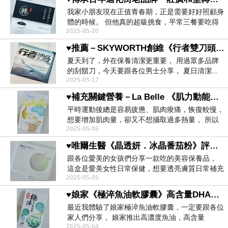
我家小朋友現在正值青春期，正是需要好好照顧身
體的時候。 但他真的超級挑食，平常三餐要吃得
2025-05-20
均衡很有難...
♥推薦－SKYWORTH創維《行者雙刀頭電動刮鬍刀》♥
夏天到了，外在保養清潔更重要， 用過眾多品牌
的刮鬍刀，今天要跟各位男士分享， 夏日清潔...
2025-05-17
♥補充關鍵營養－La Belle 《肌力動能輕蛋白》♥
平時運動後總是容易疲憊、肌肉痠痛，恢復較慢，
想要增加肌肉量，卻又不想攝取過多熱量， 所以
2025-05-06
我選擇...
♥唯爾生醫《晶透妍．冰晶番茄粉》評價優♥
跟各位愛美的女孩們分享一款吃的美容保養品，
這盒是愛美女性日常保健，想要透亮膚質日常補充
2025-05-05
推薦款， ...
♥娘家《極淬魚油軟膠囊》高含量DHA魚油Omega-3幫助專注力提升、思緒清晰♥
最近我體驗了娘家極淬魚油軟膠囊，一定要跟各位
家人們分享， 娘家推出高濃度魚油，高含量
2025-05-04
DHA，對專注...