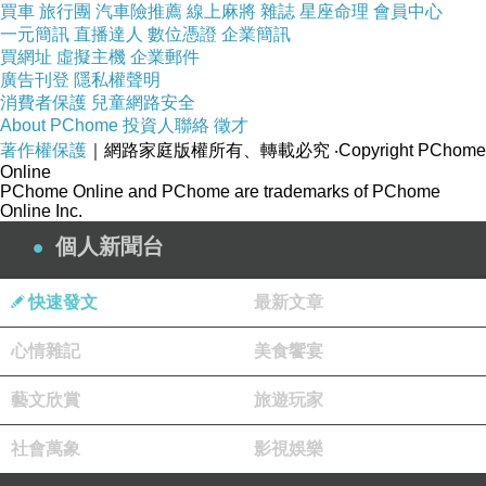
買車
旅行團
汽車險推薦
線上麻將
雜誌
星座命理
會員中心
我們的模型能準確地捕捉到您的想法和感覺。
一元簡訊
直播達人
數位憑證
企業簡訊
買網址
虛擬主機
企業郵件
食物模型作品案例
廣告刊登
隱私權聲明
消費者保護
兒童網路安全
About PChome
投資人聯絡
徵才
著作權保護
｜網路家庭版權所有、轉載必究
‧Copyright PChome
Online
PChome Online and PChome are trademarks of PChome
Online Inc.
個人新聞台
美食的視覺藝術
對我們來說，美食不僅僅是為了滿足我們的味
快速發文
最新文章
蕾，更是一種藝術的展現。每一道菜，每一個食
心情雜記
美食饗宴
品，都有其獨特的形狀和色彩，都是一種視覺的
享受。
藝文欣賞
旅遊玩家
我們的目標，就是將這種享受轉化為實體，通過
社會萬象
影視娛樂
我們的3D列印食物模型，將美食轉化為一種視覺