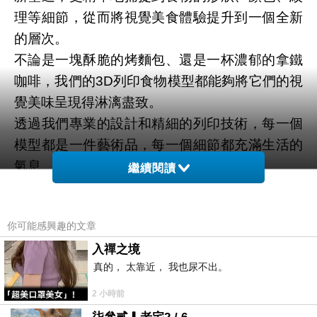
理等細節，從而將視覺美食體驗提升到一個全新
的層次。
不論是一塊酥脆的烤麵包、還是一杯濃郁的拿鐵
咖啡，我們的3D列印食物模型都能夠將它們的視
覺美味呈現得淋漓盡致。
透過我們專業的設計和精細的列印技術，每一個
模型都是一件藝術品，每一個細節都充滿生活的
氣息。
繼續閱讀
在這裡，美食不再只是吃進口裡的享受，而是變
成一種可以觀賞、可以收藏、可以分享的視覺藝
你可能感興趣的文章
術。
入禪之境
我們相信，這種新的視覺美食體驗能夠為你帶來
真的， 太靠近， 我也尿不出。
全新的樂趣，讓你的生活更加色彩繽紛。
專業的食物模型設計服務
2 小時前
我們致力於創造各式各樣的食物模型，包括但不