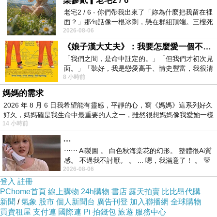
柒參貳▎老宅2 / 6
限於烘焙品、主食、點心、飲品等，滿足您所有
老宅2 / 6 - 你們帶我出來了「妳為什麼把我留在裡
面？」那句話像一根冰刺，懸在群組頂端。三樓死
的視覺需求。
2026-08-06
死盯著照片裡的人。那個人確實站在
我們的專業團隊由經驗豐富的設計師和技術人員
《娘子漢大丈夫》：我要怎麼愛一個不存在的人？
組成，他們具有深厚的技術功底和獨特的藝術眼
「我們之間，是命中註定的。」「但我們才初次見
面。」「聽好，我是戀愛高手、情史豐富，我很清
光，致力於為每一個模型注入生命。
8 小時前
楚這種感覺，你我之間的那種感覺，現
我們的服務核心在於精確再現食物的形狀、顏色
媽媽的需求
和紋理。
2026 年 8 月 6 日我希望能有靈感，平靜的心，寫《媽媽》這系列好久
無論是金黃酥脆的麵包皮，還是熱氣騰騰的熱
好久，媽媽確是我生命中最重要的人之一，雖然很想媽媽像我愛她一樣
14 小時前
狗，或是冰凍的冰淇淋，我們都能將它們的細節
…
刻畫得栩栩如生。我們的目標不只是創造出形狀
⋯⋯ Ai製圖 。 白色秋海棠花的幻形。 整體很Ai質
相似的模型，更是讓每個模型都能傳達出那種食
感。 不過我不討厭。 。 ... 嗯，我滿意了！ 。 🐻
2026-08-06
昨中
物所帶來的感官享受。
登入
註冊
再加上我們的專業知識和技能，我們能為您提供
PChome首頁
線上購物
24h購物
書店
露天拍賣
比比昂代購
獨一無二的食物模型設計服務。從初步的設計概
新聞
/
氣象
股市
個人新聞台
廣告刊登
加入聯播網
全球購物
買賣租屋
支付連
國際連
Pi 拍錢包
旅遊
服務中心
念到成品的製作，我們都會與您密切合作，確保